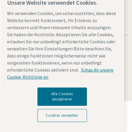
Unsere Website verwendet Cookies.
Wir verwenden Cookies, um sicherzustellen, dass diese
Website korrekt funktioniert, Ihr Erlebnis zu
verbessern und Ihnen relevante Inhalte anzuzeigen.
Sie haben die Kontrolle: Akzeptieren Sie alle Cookies,
erlauben Sie nur unbedingt erforderliche Cookies oder
verwalten Sie Ihre Einstellungen Bitte beachten Sie,
dass einige Funktionen möglicherweise nicht wie
vorgesehen funktionieren, wenn nur unbedingt
Rechtliche Hinweise und Datenschutzerklärung
erforderliche Cookies aktiviert sind.
Schau dir unsere
Cookies verwalten
Barrierefreiheit
Sitemap
Cookie-Richtlinie an
© 2026 Atlas Copco (Schweiz) AG
Alle Cookies
akzeptieren
Entdecken Sie, wie die Atlas Copco Group
Technologien ermöglicht, die die Zukunft verändern.
Cookies verwalten
Besuchen Sie die Website der Atlas Copco Group