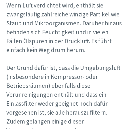
Wenn Luft verdichtet wird, enthält sie
zwangsläufig zahlreiche winzige Partikel wie
Staub und Mikroorganismen. Darüber hinaus
befinden sich Feuchtigkeit und in vielen
Fällen Ölspuren in der Druckluft. Es führt
einfach kein Weg drum herum.
Edelstahlrohre für sensible Anwendungen
Der Grund dafür ist, dass die Umgebungsluft
Beziehen Sie Ihre Druckluft-Edelstahlrohre jetzt direkt bei
Atlas Copco. Optimieren Sie Ihre Prozesse, indem Sie nur
(insbesondere in Kompressor- oder
einen einzigen Lieferanten nutzen.
Betriebsräumen) ebenfalls diese
Verunreinigungen enthält und dass ein
Erfahren Sie mehr über Rohrleitungen aus
Einlassfilter weder geeignet noch dafür
Edelstahl
vorgesehen ist, sie alle herauszufiltern.
Zudem gelangen einige dieser