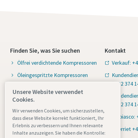
Finden Sie, was Sie suchen
Kontakt
Ölfrei verdichtende Kompressoren
Verkauf: +4
Öleingespritzte Kompressoren
Kundendien
(0)32 374 1
Kompressor Service & Teile
Unsere Website verwendet
Kundendiens
Cookies.
Compressed air wiki
(0)32 374 1
Wir verwenden Cookies, um sicherzustellen,
Kompressoren blog
Giubiasco: 
dass diese Website korrekt funktioniert, Ihr
Vorteile für den Anwender
Erlebnis zu verbessern und Ihnen relevante
Oberriet +4
Inhalte anzuzeigen. Sie haben die Kontrolle:
Sicherheitsdatenblätter