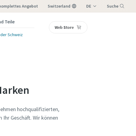
 komplettes Angebot
Switzerland
DE
Suche
IT
d Teile
Web Store
Menü
FR
 der Schweiz
 Marken
nehmen hochqualifizierten,
 Ihr Geschäft. Wir können