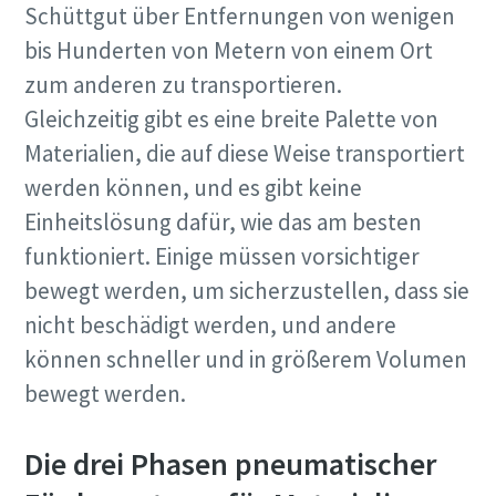
Schüttgut über Entfernungen von wenigen
bis Hunderten von Metern von einem Ort
zum anderen zu transportieren.
Gleichzeitig gibt es eine breite Palette von
Materialien, die auf diese Weise transportiert
werden können, und es gibt keine
Edelstahlrohre für sensible Anwendungen
Einheitslösung dafür, wie das am besten
funktioniert. Einige müssen vorsichtiger
Beziehen Sie Ihre Druckluft-Edelstahlrohre jetzt direkt bei
bewegt werden, um sicherzustellen, dass sie
Atlas Copco. Optimieren Sie Ihre Prozesse, indem Sie nur
einen einzigen Lieferanten nutzen.
nicht beschädigt werden, und andere
können schneller und in größerem Volumen
Erfahren Sie mehr über Rohrleitungen aus
bewegt werden.
Edelstahl
Die drei Phasen pneumatischer