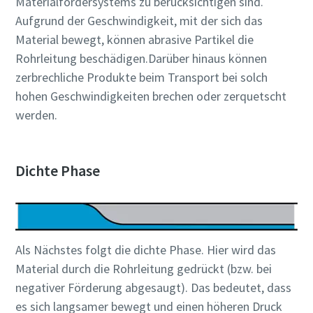
Materialfördersystems zu berücksichtigen sind.
Aufgrund der Geschwindigkeit, mit der sich das
Material bewegt, können abrasive Partikel die
Rohrleitung beschädigen.Darüber hinaus können
zerbrechliche Produkte beim Transport bei solch
hohen Geschwindigkeiten brechen oder zerquetscht
werden.
Dichte Phase
Alles, was Sie über Ihren pneumatischen
Förderprozess wissen müssen
Als Nächstes folgt die dichte Phase. Hier wird das
Material durch die Rohrleitung gedrückt (bzw. bei
Entdecken Sie, wie Sie einen effizienteren pneumatischen
negativer Förderung abgesaugt). Das bedeutet, dass
Förderprozess schaffen können.
es sich langsamer bewegt und einen höheren Druck