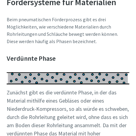
Fördersysteme für Materialien
Beim pneumatischen Förderprozess gibt es drei
Möglichkeiten, wie verschiedene Materialien durch
Rohrleitungen und Schläuche bewegt werden können.
Diese werden häufig als Phasen bezeichnet.
Verdünnte Phase
Zunächst gibt es die verdünnte Phase, in der das
Material mithilfe eines Gebläses oder eines
10 Schritte hin zu einer umweltfreundlichen
Niederdruck-Kompressors, so als würde es schweben,
und effizienteren Produktion
durch die Rohrleitung geleitet wird, ohne dass es sich
am Boden dieser Rohrleitung ansammelt. Da mit der
CO2-Reduzierung für eine umweltfreundliche Produktion
verdünnten Phase das Material mit hoher
– alles, was Sie wissen müssen