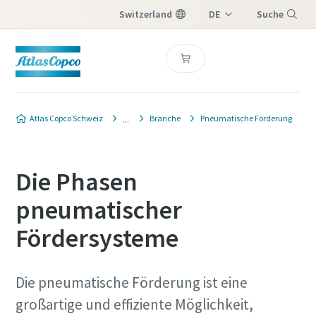
Switzerland
DE
Suche
IT
Menü
FR
Atlas Copco Schweiz
Branche
Pneumatische Förderung
Die Phasen
pneumatischer
Fördersysteme
Die pneumatische Förderung ist eine
großartige und effiziente Möglichkeit,