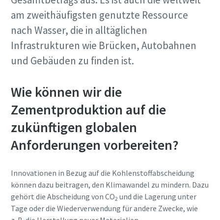
am zweithäufigsten genutzte Ressource
nach Wasser, die in alltäglichen
Infrastrukturen wie Brücken, Autobahnen
und Gebäuden zu finden ist.
Wie können wir die
Zementproduktion auf die
zukünftigen globalen
Anforderungen vorbereiten?
10 Schritte hin zu einer umweltfreundlichen
Innovationen in Bezug auf die Kohlenstoffabscheidung
und effizienteren Produktion
können dazu beitragen, den Klimawandel zu mindern. Dazu
gehört die Abscheidung von CO
und die Lagerung unter
2
CO2-Reduzierung für eine umweltfreundliche Produktion
Tage oder die Wiederverwendung für andere Zwecke, wie
– alles, was Sie wissen müssen