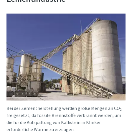
Alles, was Sie über Ihren pneumatischen
Förderprozess wissen müssen
Bei der Zementherstellung werden große Mengen an CO
2
freigesetzt, da fossile Brennstoffe verbrannt werden, um
Entdecken Sie, wie Sie einen effizienteren pneumatischen
die für die Aufspaltung von Kalkstein in Klinker
Förderprozess schaffen können.
erforderliche Wärme zu erzeugen.