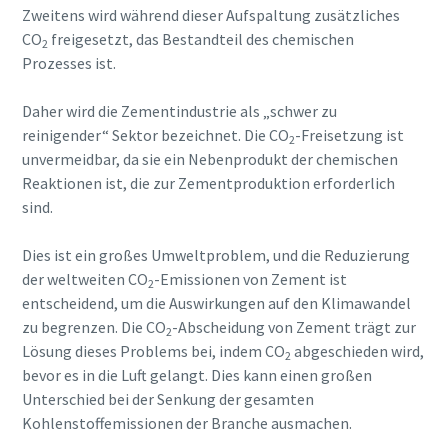
Zweitens wird während dieser Aufspaltung zusätzliches
Erfahren Sie mehr
CO
freigesetzt, das Bestandteil des chemischen
2
Prozesses ist.
Daher wird die Zementindustrie als „schwer zu
reinigender“ Sektor bezeichnet. Die CO
-Freisetzung ist
2
unvermeidbar, da sie ein Nebenprodukt der chemischen
Reaktionen ist, die zur Zementproduktion erforderlich
sind.
Dies ist ein großes Umweltproblem, und die Reduzierung
der weltweiten CO
-Emissionen von Zement ist
2
entscheidend, um die Auswirkungen auf den Klimawandel
zu begrenzen. Die CO
-Abscheidung von Zement trägt zur
2
Lösung dieses Problems bei, indem CO
abgeschieden wird,
2
bevor es in die Luft gelangt. Dies kann einen großen
Unterschied bei der Senkung der gesamten
Kohlenstoffemissionen der Branche ausmachen.