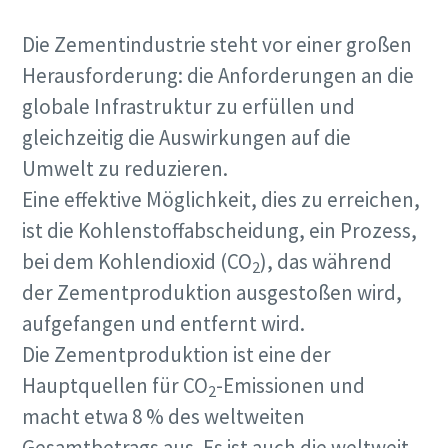
Die Zementindustrie steht vor einer großen
Herausforderung: die Anforderungen an die
globale Infrastruktur zu erfüllen und
gleichzeitig die Auswirkungen auf die
Umwelt zu reduzieren.
Edelstahlrohre für sensible Anwendungen
Eine effektive Möglichkeit, dies zu erreichen,
ist die Kohlenstoffabscheidung, ein Prozess,
Beziehen Sie Ihre Druckluft-Edelstahlrohre jetzt direkt bei
bei dem Kohlendioxid (CO
), das während
Atlas Copco. Optimieren Sie Ihre Prozesse, indem Sie nur
2
einen einzigen Lieferanten nutzen.
der Zementproduktion ausgestoßen wird,
aufgefangen und entfernt wird.
Erfahren Sie mehr über Rohrleitungen aus
Die Zementproduktion ist eine der
Edelstahl
Hauptquellen für CO
-Emissionen und
2
macht etwa 8 % des weltweiten
Gesamtbetrags aus. Es ist auch die weltweit