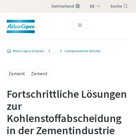
Switzerland
DE
Suche
IT
Menü
FR
Atlas Copco Schweiz
Compressed Air Articles
Zement
Zement
Fortschrittliche Lösungen
zur
Kohlenstoffabscheidung
in der Zementindustrie