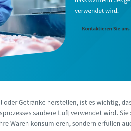
dass während des ge
e
e
e
verwendet wird.
Kontaktieren Sie uns 
me
me
me
Informationen
Informationen
Informationen
 oder Getränke herstellen, ist es wichtig, d
prozesses saubere Luft verwendet wird. Sie
Ihre Waren konsumieren, sondern erfüllen auc