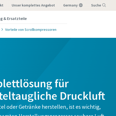
kt
Unser komplettes Angebot
Germany
Suche
g & Ersatzteile
Menü
Vorteile von Scrollkompressoren
ten,
ten,
ten,
n zu
n zu
n zu
lettlösung für
teltaugliche Druckluft
l oder Getränke herstellen, ist es wichtig,