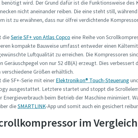
l benötigt wird. Der Grund dafür ist die Funktionsweise des
ecken nicht aneinander reiben. Die eine steht still, während
em ist zu erwähnen, dass nur ölfrei verdichtende Kompresso
t die
Serie SF+ von Atlas Copco
eine Reihe von Scrollkompres
Deren kompakte Bauweise umfasst entweder einen Kältemitt
ewünschte Luftqualität zu erreichen. Die Kompressoren sind
n Geräuschpegel von nur 52 dB(A) erzeugt. Dies verbessert 
 verschiedene Größen erhältlich.
st die SF+-Serie mit einer
Elektronikon® Touch-Steuerung
und
ogy ausgestattet. Letztere startet und stoppt die Scrollele
r Energieverbrauch beim Betrieb der Maschine minimiert. Wa
über die
SMARTLINK
-App und somit auch ein gesichert reibu
crollkompressor im Vergleich