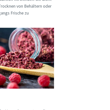
rocknen von Behältern oder
angs Frische zu
 der
 der
 der
ie in
ie in
ie in