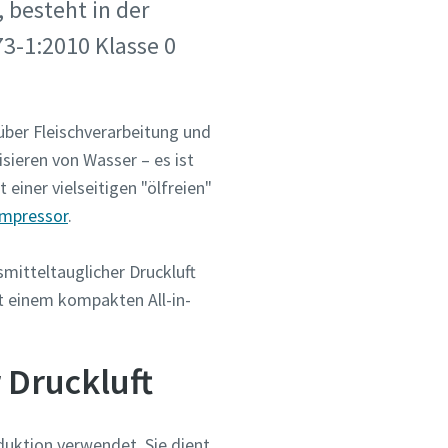
, besteht in der
73-1:2010 Klasse 0
ber Fleischverarbeitung und
sieren von Wasser – es ist
 einer vielseitigen "ölfreien"
ompressor
.
smitteltauglicher Druckluft
 einem kompakten All-in-
 Druckluft
duktion verwendet. Sie dient