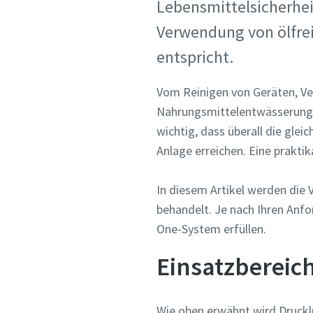
Lebensmittelsicherheit
Verwendung von ölfrei
Postleit
Postleit
Postleit
entspricht.
Vom Reinigen von Geräten, Ve
Staat/Pr
Staat/Pr
Staat/Pr
Nahrungsmittelentwässerung bi
wichtig, dass überall die glei
Anforder
Anforder
Anforder
Anlage erreichen. Eine praktik
Ihre Anf
Ihre Anf
Ihre Anf
In diesem Artikel werden die V
behandelt. Je nach Ihren Anf
One-System erfüllen.
Einsatzbereich
Wie oben erwähnt wird Drucklu