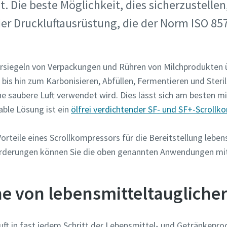
. Die beste Möglichkeit, dies sicherzustellen
er Druckluftausrüstung, die der Norm ISO 85
zahl
zahl
zahl
rsiegeln von Verpackungen und Rühren von Milchprodukten ü
ovinz
ovinz
ovinz
s hin zum Karbonisieren, Abfüllen, Fermentieren und Sterili
che saubere Luft verwendet wird. Dies lässt sich am besten mit
n
n
n
able Lösung ist ein
ölfrei verdichtender SF- und SF+-Scrollk
rage:
rage:
rage:
orteile eines Scrollkompressors für die Bereitstellung leben
orderungen können Sie die oben genannten Anwendungen mit
e von lebensmitteltauglicher
ft in fast jedem Schritt der Lebensmittel- und Getränkepro