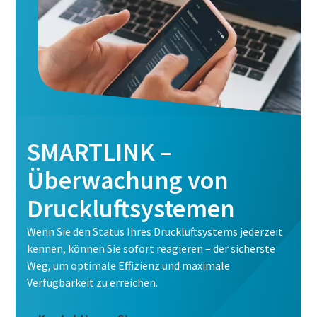
SMARTLINK –
Überwachung von
Druckluftsystemen
kostenlose Online-Seminare zum Thema
Wenn Sie den Status Ihres Druckluftsystems jederzeit
Druckluft
Energiesparen mit Kompressoren
kennen, können Sie sofort reagieren – der sicherste
Weg, um optimale Effizienz und maximale
Auf folgenden Seiten stellen wir Ihnen alle Atlas Copco
Verfügbarkeit zu erreichen.
Jetzt anmelden
Services & Informationen zum Thema Energiesparen bereit.
Wie können wir Ihnen helfen?