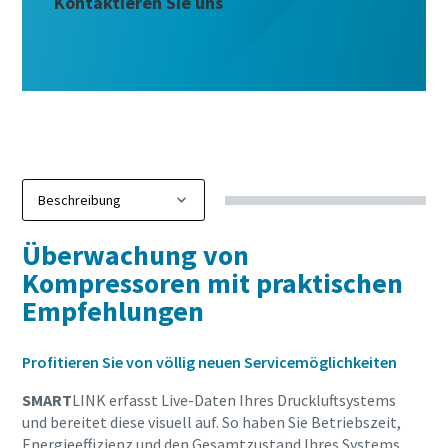
Kontaktieren Sie uns
Jetzt kennenlernen
Jetzt unseren Gesamtkatalog für
Überwachung von
Drucklufttechnik anfordern
Kompressoren mit praktischen
Empfehlungen
Alle Produkte von Atlas Copco Kompressoren finden Sie in
unseren Gesamtkatalog
Profitieren Sie von völlig neuen Servicemöglichkeiten
Jetzt per Email anfordern
SMART
LINK erfasst Live-Daten Ihres Druckluftsystems
und bereitet diese visuell auf. So haben Sie Betriebszeit,
Energieeffizienz und den Gesamtzustand Ihres Systems