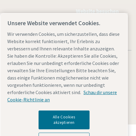
Website besuchen
Unsere Website verwendet Cookies.
Wir verwenden Cookies, um sicherzustellen, dass diese
Website korrekt funktioniert, Ihr Erlebnis zu
verbessern und Ihnen relevante Inhalte anzuzeigen.
Sie haben die Kontrolle: Akzeptieren Sie alle Cookies,
erlauben Sie nur unbedingt erforderliche Cookies oder
verwalten Sie Ihre Einstellungen Bitte beachten Sie,
dass einige Funktionen möglicherweise nicht wie
Rechtliche Hinweise
Cookies verwalten
Barrierefreiheit
vorgesehen funktionieren, wenn nur unbedingt
Datenschutzerklärung
Sitemap
Impressum
erforderliche Cookies aktiviert sind.
Schau dir unsere
Cookie-Richtlinie an
© 2025 Atlas Copco Kompressoren und Drucklufttechnik
GmbH
Alle Cookies
akzeptieren
Entdecken Sie, wie die Atlas Copco Group