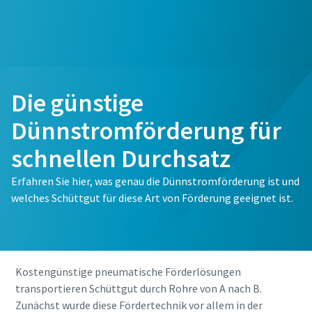
Die günstige
Dünnstromförderung für
schnellen Durchsatz
Erfahren Sie hier, was genau die Dünnstromförderung ist und
welches Schüttgut für diese Art von Förderung geeignet ist.
kostenlose Online-Seminare zum Thema
Druckluft
Energiesparen mit Kompressoren
Auf folgenden Seiten stellen wir Ihnen alle Atlas Copco
Kostengünstige pneumatische Förderlösungen
Jetzt anmelden
Services & Informationen zum Thema Energiesparen
transportieren Schüttgut durch Rohre von A nach B.
bereit. Wie können wir Ihnen helfen?
Zunächst wurde diese Fördertechnik vor allem in der