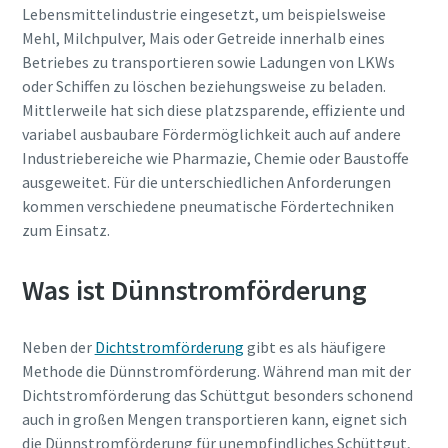
Lebensmittelindustrie eingesetzt, um beispielsweise
Jetzt kennenlernen
Mehl, Milchpulver, Mais oder Getreide innerhalb eines
Betriebes zu transportieren sowie Ladungen von LKWs
oder Schiffen zu löschen beziehungsweise zu beladen.
Mittlerweile hat sich diese platzsparende, effiziente und
variabel ausbaubare Fördermöglichkeit auch auf andere
Industriebereiche wie Pharmazie, Chemie oder Baustoffe
ausgeweitet. Für die unterschiedlichen Anforderungen
kommen verschiedene pneumatische Fördertechniken
zum Einsatz.
Jetzt unseren Gesamtkatalog für
Drucklufttechnik anfordern
Was ist Dünnstromförderung
Alle Produkte von Atlas Copco Kompressoren finden Sie in
unseren Gesamtkatalog
Neben der
Dichtstromförderung
gibt es als häufigere
Methode die Dünnstromförderung. Während man mit der
Jetzt per Email anfordern
Dichtstromförderung das Schüttgut besonders schonend
auch in großen Mengen transportieren kann, eignet sich
die Dünnstromförderung für unempfindliches Schüttgut,