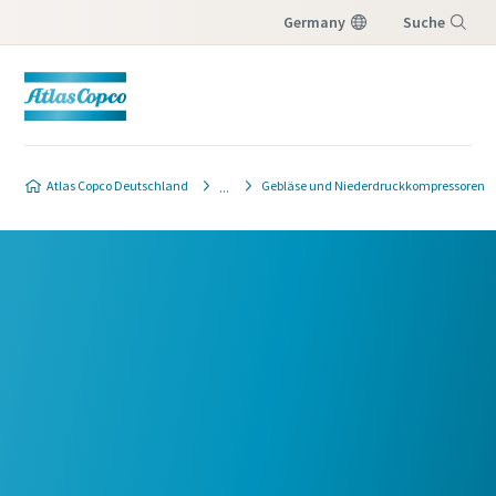
Germany
Suche
Menü
Atlas Copco Deutschland
Gebläse und Niederdruckkompressoren