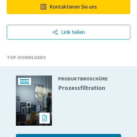
Kontaktieren Sie uns
Jetzt kennenlernen
Link teilen
TOP-DOWNLOADS
Jetzt unseren Gesamtkatalog für
PRODUKTBROSCHÜRE
Drucklufttechnik anfordern
Prozessfiltration
Alle Produkte von Atlas Copco Kompressoren finden Sie in
unseren Gesamtkatalog
Jetzt per Email anfordern