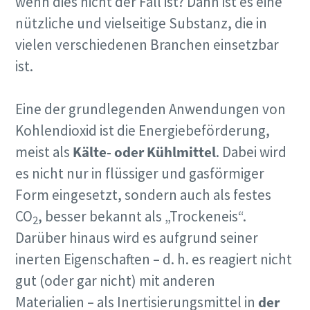
wenn dies nicht der Fall ist? Dann ist es eine
Jetzt kennenlernen
nützliche und vielseitige Substanz, die in
vielen verschiedenen Branchen einsetzbar
ist.
Eine der grundlegenden Anwendungen von
Kohlendioxid ist die Energiebeförderung,
meist als
Kälte- oder Kühlmittel
. Dabei wird
Jetzt unseren Gesamtkatalog für
es nicht nur in flüssiger und gasförmiger
Drucklufttechnik anfordern
Form eingesetzt, sondern auch als festes
Alle Produkte von Atlas Copco Kompressoren finden Sie in
CO
, besser bekannt als „Trockeneis“.
2
unseren Gesamtkatalog
Darüber hinaus wird es aufgrund seiner
inerten Eigenschaften – d. h. es reagiert nicht
Jetzt per Email anfordern
gut (oder gar nicht) mit anderen
Materialien – als Inertisierungsmittel in
der