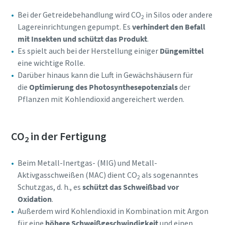
Bei der Getreidebehandlung wird CO
in Silos oder andere
2
Lagereinrichtungen gepumpt. Es
verhindert den Befall
mit Insekten und schützt das Produkt
.
Es spielt auch bei der Herstellung einiger
Düngemittel
eine wichtige Rolle.
Darüber hinaus kann die Luft in Gewächshäusern für
die
Optimierung des Photosynthesepotenzials
der
Pflanzen mit Kohlendioxid angereichert werden.
CO
in der Fertigung
2
Beim Metall-Inertgas- (MIG) und Metall-
Aktivgasschweißen (MAC) dient CO
als sogenanntes
2
Schutzgas, d. h., es
schützt das Schweißbad vor
Oxidation
.
Außerdem wird Kohlendioxid in Kombination mit Argon
für eine
höhere Schweißgeschwindigkeit
und einen