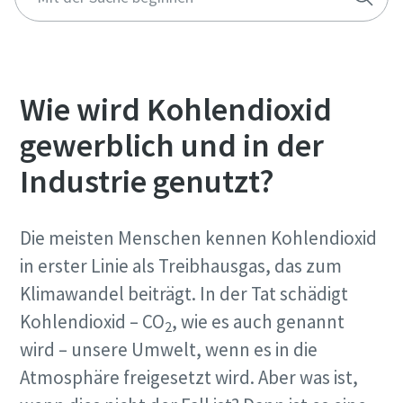
Wie wird Kohlendioxid
gewerblich und in der
Industrie genutzt?
Die meisten Menschen kennen Kohlendioxid
in erster Linie als Treibhausgas, das zum
kostenlose Online-Seminare zum Thema
Klimawandel beiträgt. In der Tat schädigt
Druckluft
Energiesparen mit Kompressoren
Kohlendioxid – CO
, wie es auch genannt
2
Auf folgenden Seiten stellen wir Ihnen alle Atlas Copco
wird – unsere Umwelt, wenn es in die
Jetzt anmelden
Services & Informationen zum Thema Energiesparen
Atmosphäre freigesetzt wird. Aber was ist,
bereit. Wie können wir Ihnen helfen?