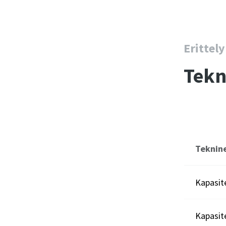
Erittely
Tekn
Teknin
Kapasite
Kapasite