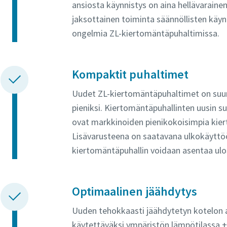
ansiosta käynnistys on aina hellävarainen
jaksottainen toiminta säännöllisten käyn
ongelmia ZL-kiertomäntäpuhaltimissa.
Kompaktit puhaltimet
Uudet ZL-kiertomäntäpuhaltimet on suunn
pieniksi. Kiertomäntäpuhallinten uusin s
ovat markkinoiden pienikokoisimpia kie
Lisävarusteena on saatavana ulkokäyttöö
kiertomäntäpuhallin voidaan asentaa ulos
Optimaalinen jäähdytys
Uuden tehokkaasti jäähdytetyn kotelon a
käytettäväksi ympäristön lämpötilassa +50