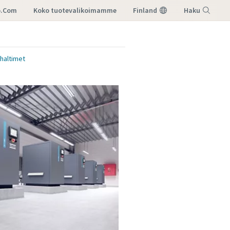
o.com
koko tuotevalikoimamme
Finland
Haku
Valikko
haltimet