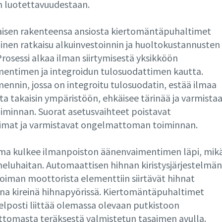
 luotettavuudestaan.
aisen rakenteensa ansiosta kiertomäntäpuhaltimet
linen ratkaisu alkuinvestoinnin ja huoltokustannusten
rosessi alkaa ilman siirtymisestä yksikköön
entimen ja integroidun tulosuodattimen kautta.
ennin, jossa on integroitu tulosuodatin, estää ilmaa
ta takaisin ympäristöön, ehkäisee tärinää ja varmista
oiminnan. Suorat asetusvaihteet poistavat
oimat ja varmistavat ongelmattoman toiminnan.
lma kulkee ilmanpoiston äänenvaimentimen läpi, mik
eluhaitan. Automaattisen hihnan kiristysjärjestelmän
voiman moottorista elementtiin siirtävät hihnat
ina kireinä hihnapyörissä. Kiertomäntäpuhaltimet
elposti liittää olemassa olevaan putkistoon
tomasta teräksestä valmistetun tasaimen avulla.