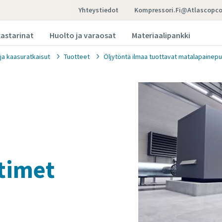
Yhteystiedot
Kompressori.fi@atlascopc
kastarinat
Huolto ja varaosat
Materiaalipankki
 ja kaasuratkaisut
Tuotteet
Öljytöntä ilmaa tuottavat matalapainepu
timet