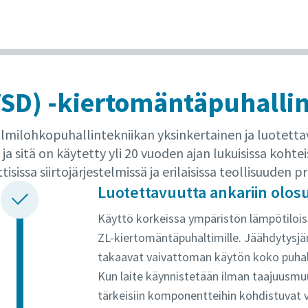
VSD) -kiertomäntäpuhalli
lmilohkopuhallintekniikan yksinkertainen ja luotetta
 ja sitä on käytetty yli 20 vuoden ajan lukuisissa kohte
sissa siirtojärjestelmissä ja erilaisissa teollisuuden p
Luotettavuutta ankariin olosu
Käyttö korkeissa ympäristön lämpötiloiss
ZL-kiertomäntäpuhaltimille. Jäähdytysjärj
takaavat vaivattoman käytön koko puhal
Kun laite käynnistetään ilman taajuusmuu
tärkeisiin komponentteihin kohdistuvat vo