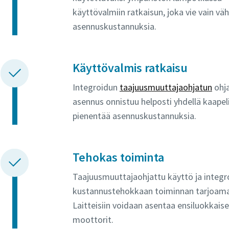
käyttövalmiin ratkaisun, joka vie vain vä
asennuskustannuksia.
Käyttövalmis ratkaisu
Integroidun
taajuusmuuttajaohjatun
ohj
asennus onnistuu helposti yhdellä kaapel
pienentää asennuskustannuksia.
Tehokas toiminta
Taajuusmuuttajaohjattu käyttö ja integro
kustannustehokkaan toiminnan tarjoamal
Laitteisiin voidaan asentaa ensiluokkai
moottorit.