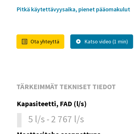
Pitkä käytettävyysaika, pienet pääomakulut
Ota yhteyttä
Katso video (1 min)
TÄRKEIMMÄT TEKNISET TIEDOT
Kapasiteetti, FAD (l/s)
5 l/s - 2 767 l/s