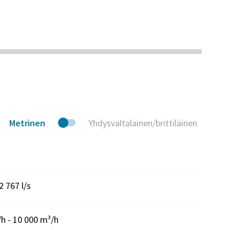
Metrinen
Yhdysvaltalainen/brittiläinen
 2 767 l/s
h - 10 000 m³/h