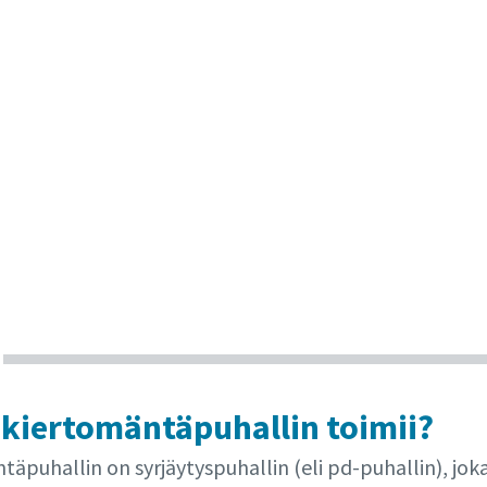
 kiertomäntäpuhallin toimii?
äpuhallin on syrjäytyspuhallin (eli pd-puhallin), jok