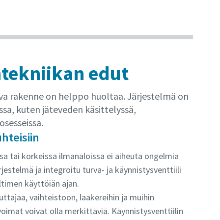
ntekniikan edut
va rakenne on helppo huoltaa. Järjestelmä on
issa, kuten jäteveden käsittelyssä,
rosesseissa.
hteisiin
a tai korkeissa ilmanaloissa ei aiheuta ongelmia
estelmä ja integroitu turva- ja käynnistysventtiili
timen käyttöiän ajan.
ttajaa, vaihteistoon, laakereihin ja muihin
imat voivat olla merkittäviä. Käynnistysventtiilin