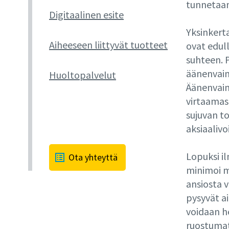
tunnetaan
Digitaalinen esite
Yksinkert
Aiheeseen liittyvät tuotteet
ovat edul
suhteen. P
äänenvaim
Huoltopalvelut
Äänenvaim
virtaamas
sujuvan t
aksiaaliv
Lopuksi i
Ota yhteyttä
minimoi m
ansiosta 
pysyvät a
voidaan h
ruostumat