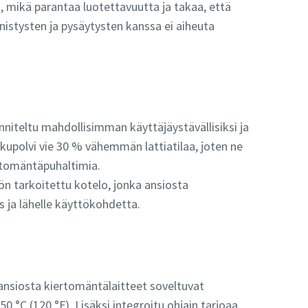
, mikä parantaa luotettavuutta ja takaa, että
nistysten ja pysäytysten kanssa ei aiheuta
iteltu mahdollisimman käyttäjäystävällisiksi ja
ukupolvi vie 30 % vähemmän lattiatilaa, joten ne
rtomäntäpuhaltimia.
n tarkoitettu kotelo, jonka ansiosta
 ja lähelle käyttökohdetta.
nsiosta kiertomäntälaitteet soveltuvat
 °C (120 °F). Lisäksi integroitu ohjain tarjoaa