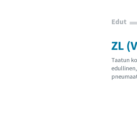
Edut
ZL (
Taatun ko
edullinen,
pneumaatti