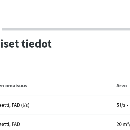
iset tiedot
en omaisuus
Arvo
etti, FAD (l/s)
5 l/s -
etti, FAD
20 m³/