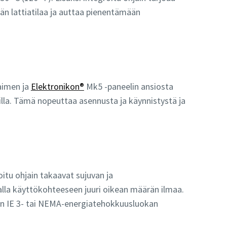
hän lattiatilaa ja auttaa pienentämään
aimen ja
Elektronikon®
Mk5 -paneelin ansiosta
illa. Tämä nopeuttaa asennusta ja käynnistystä ja
itu ohjain takaavat sujuvan ja
la käyttökohteeseen juuri oikean määrän ilmaa.
sen IE 3- tai NEMA-energiatehokkuusluokan