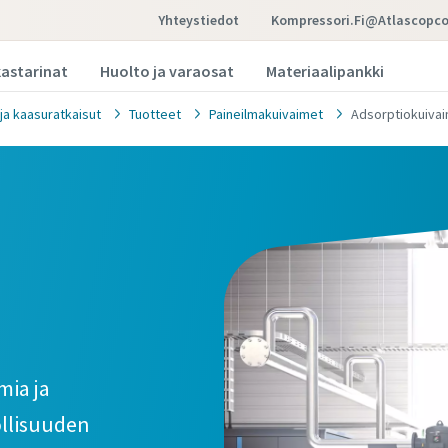
Yhteystiedot
Kompressori.fi@atlascopc
kastarinat
Huolto ja varaosat
Materiaalipankki
 ja kaasuratkaisut
Tuotteet
Paineilmakuivaimet
Adsorptiokuiva
mia ja
ollisuuden