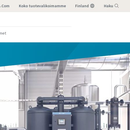
o.com
koko tuotevalikoimamme
Finland
Haku
Valikko
imet