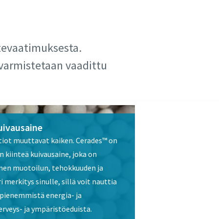
stevaatimuksesta.
varmistetaan vaadittu
uivausaine
tiot muuttavat kaiken. Cerades™ on
 kiinteä kuivausaine, joka on
men muotoilun, tehokkuuden ja
i merkitys sinulle, sillä voit nauttia
pienemmistä energia- ja
rveys- ja ympäristöeduista.