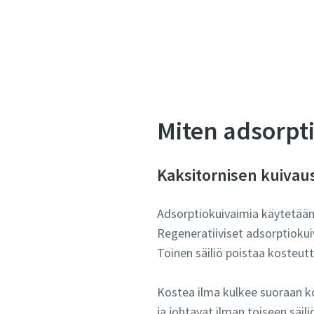
Miten adsorpti
Kaksitornisen kuivau
Adsorptiokuivaimia käytetään,
Regeneratiiviset adsorptiokui
Toinen säiliö poistaa kosteut
Kostea ilma kulkee suoraan kos
ja johtavat ilman toiseen säil