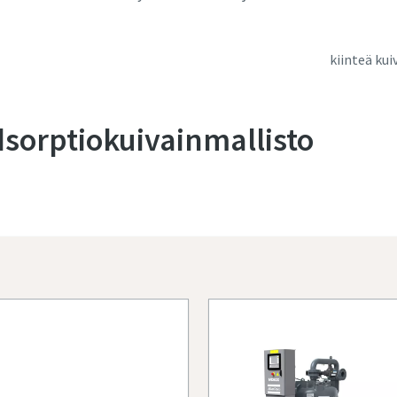
kiinteä kui
dsorptiokuivainmallisto