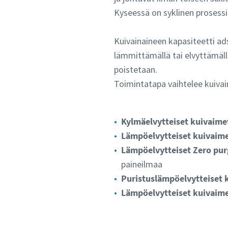
Kyseessä on syklinen prosessi
Kuivainaineen kapasiteetti ads
lämmittämällä tai elvyttämällä
poistetaan.
Toimintatapa vaihtelee kuiva
Kylmäelvytteiset kuivaime
Lämpöelvytteiset kuivaim
Lämpöelvytteiset Zero pu
paineilmaa
Puristuslämpöelvytteiset
Lämpöelvytteiset kuivaim