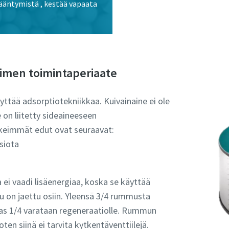
ääntymistä , kestää vapaata
imen toimintaperiaate
ttää adsorptiotekniikkaa. Kuivainaine ei ole
on liitetty sideaineeseen
keimmät edut ovat seuraavat:
iota​
 ei vaadi lisäenergiaa, koska se käyttää
u on jaettu osiin. Yleensä 3/4 rummusta
aas 1/4 varataan regeneraatiolle. Rummun
oten siinä ei tarvita kytkentäventtiilejä.