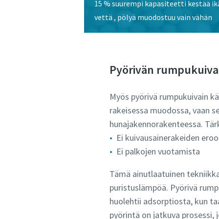
15 % suurempi kapasiteetti kestää ik
vettä , pölyä muodostuu vain vähän​
Pyörivän rumpukuiva
Myös pyörivä rumpukuivain käy
rakeisessa muodossa, vaan se 
hunajakennorakenteessa. Tär
Ei kuivausainerakeiden eroos
Ei palkojen vuotamista ​
Tämä ainutlaatuinen tekniikka
puristuslämpöä. Pyörivä rump
huolehtii adsorptiosta, kun t
pyörintä on jatkuva prosessi, j