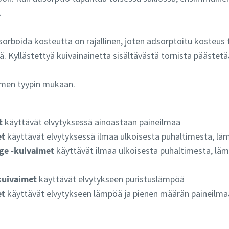
.
orboida kosteutta on rajallinen, joten adsorptoitu kosteus t
. Kyllästettyä kuivainainetta sisältävästä tornista päästetää
imen tyypin mukaan.
t
käyttävät elvytyksessä ainoastaan paineilmaa
et
käyttävät elvytyksessä ilmaa ulkoisesta puhaltimesta, läm
rge -kuivaimet
käyttävät ilmaa ulkoisesta puhaltimesta, läm
kuivaimet
käyttävät elvytykseen puristuslämpöä
et
käyttävät elvytykseen lämpöä ja pienen määrän paineilma