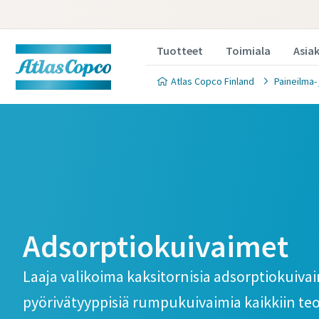
Tuotteet
Toimiala
Asia
Atlas Copco Finland
Paineilma-
Adsorptiokuivaimet
Laaja valikoima kaksitornisia adsorptiokuivai
pyörivätyyppisiä rumpukuivaimia kaikkiin te