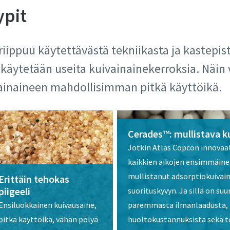
ypit
riippuu käytettävästä tekniikasta ja kastepi
äytetään useita kuivainainekerroksia. Näin 
vainaineen mahdollisimman pitkä käyttöikä.
Cerades™: mullistava k
Jotkin Atlas Copcon innovaa
kaikkien aikojen ensimmäinen
mullistanut adsorptiokuivai
Erittäin tehokas
piigeeli​
suorituskyvyn. Ja sillä on suur
Ensiluokkainen kuivausaine,
paremmasta ilmanlaadusta, 
pitkä käyttöikä, vähän pölyä​
huoltokustannuksista sekä te