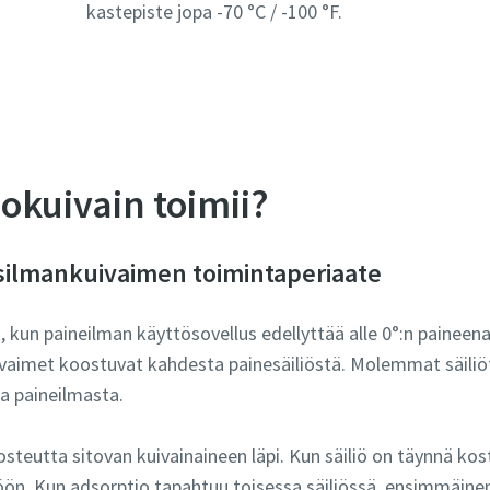
kastepiste jopa -70 °C / -100 °F.
okuivain toimii?
silmankuivaimen toimintaperiaate
 kun paineilman käyttösovellus edellyttää alle 0°:n paineena
vaimet koostuvat kahdesta painesäiliöstä. Molemmat säiliöt 
ta paineilmasta.
teutta sitovan kuivainaineen läpi. Kun säiliö on täynnä kost
iöön. Kun adsorptio tapahtuu toisessa säiliössä, ensimmäinen