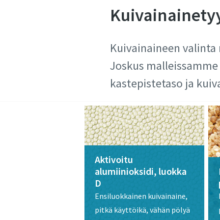
Kuivainainety
Kuivainaineen valinta 
Joskus malleissamme k
kastepistetaso ja kui
Aktivoitu
alumiinioksidi, luokka
D​
Ensiluokkainen kuivainaine,
pitkä käyttöikä, vähän pölyä