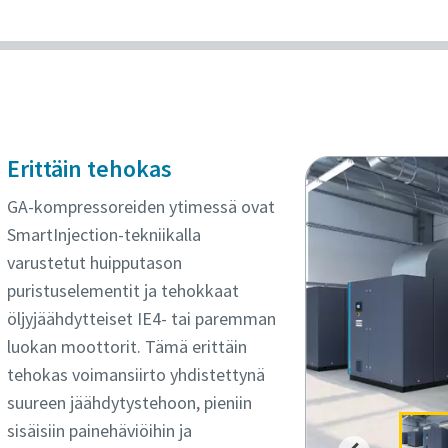
Erittäin tehokas
GA-kompressoreiden ytimessä ovat
SmartInjection-tekniikalla
varustetut huipputason
puristuselementit ja tehokkaat
öljyjäähdytteiset IE4- tai paremman
luokan moottorit. Tämä erittäin
tehokas voimansiirto yhdistettynä
suureen jäähdytystehoon, pieniin
sisäisiin painehäviöihin ja