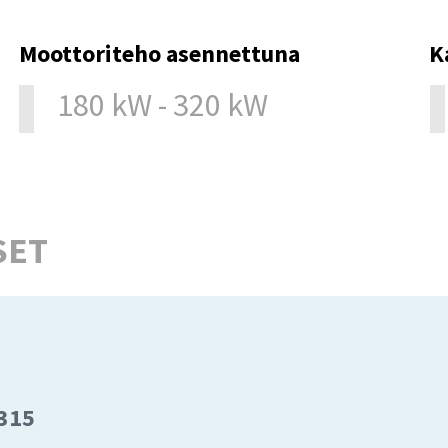
Moottoriteho asennettuna
K
180 kW - 320 kW
SET
315