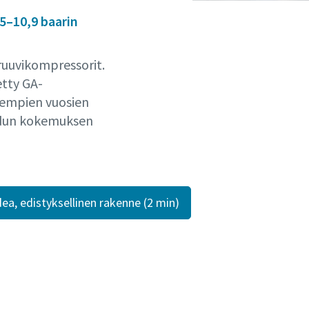
,5–10,9 baarin
 ruuvikompressorit.
etty GA-
sempien vuosien
aadun kokemuksen
ea, edistyksellinen rakenne (2 min)