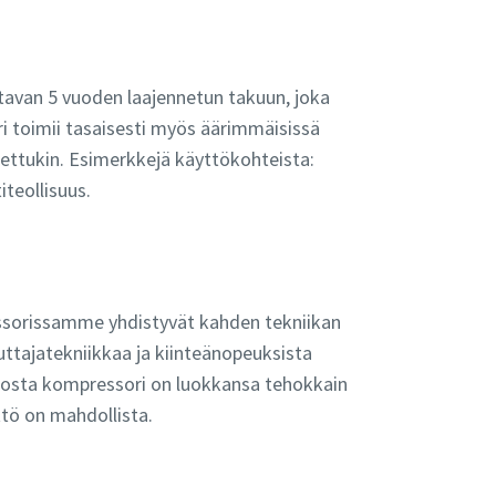
ttavan 5 vuoden laajennetun takuun, joka
 toimii tasaisesti myös äärimmäisissä
tettukin. Esimerkkejä käyttökohteista:
iteollisuus.
sorissamme yhdistyvät kahden tekniikan
ttajatekniikkaa ja kiinteänopeuksista
iosta kompressori on luokkansa tehokkain
ttö on mahdollista.