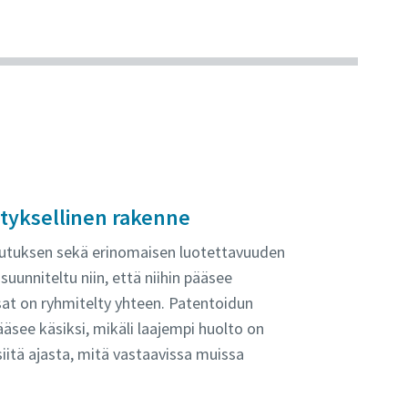
styksellinen rakenne
ulutuksen sekä erinomaisen luotettavuuden
suunniteltu niin, että niihin pääsee
osat on ryhmitelty yhteen. Patentoidun
ääsee käsiksi, mikäli laajempi huolto on
iitä ajasta, mitä vastaavissa muissa