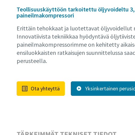
Teollisuuskäyttöön tarkoitettu öljyvoideltu 3
paineilmakompressori
Erittäin tehokkaat ja luotettavat öljyvoidellut
Innovatiivista tekniikkaa hyödyntävä öljytiivist
paineilmakompressorimme on kehitetty aikai
ensiluokkaisten ratkaisujen suunnittelussa s
perusteella.
Ota yhteyttä
Yksinkertainen perusid
TÄRKEIMMÄT TEKNISET TIEDOT