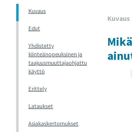
Kuvaus
Kuvaus
Edut
Mikä
Yhdistetty
ainu
kiinteänopeuksinen ja
taajuusmuuttajaohjattu
käyttö
Erittely
Lataukset
Asiakaskertomukset