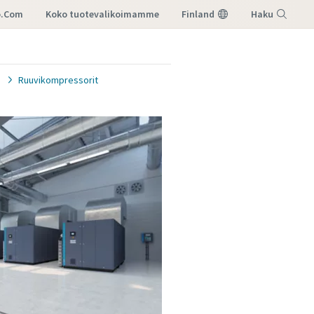
o.com
koko tuotevalikoimamme
Finland
Haku
Valikko
Ruuvikompressorit