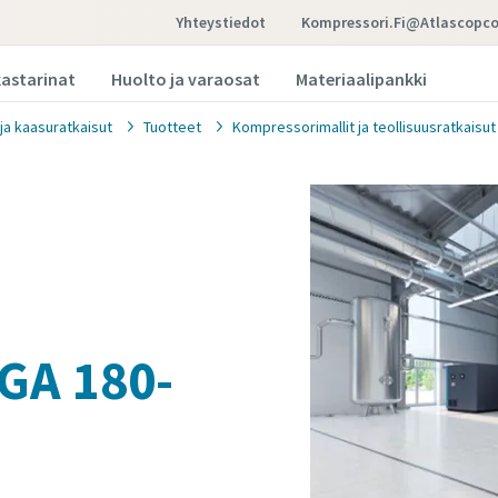
Yhteystiedot
Kompressori.fi@atlascopc
kastarinat
Huolto ja varaosat
Materiaalipankki
 ja kaasuratkaisut
Tuotteet
Kompressorimallit ja teollisuusratkaisut
GA 180-