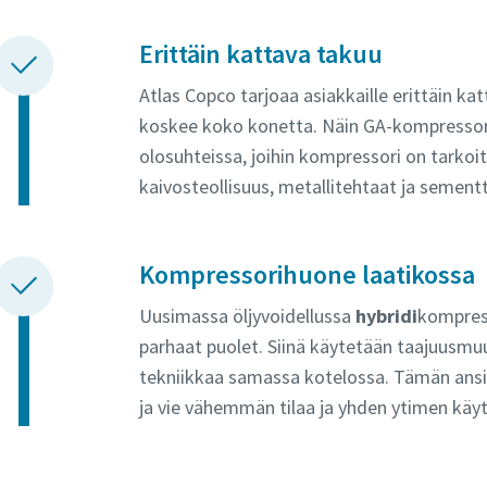
Erittäin kattava takuu
Atlas Copco tarjoaa asiakkaille erittäin ka
koskee koko konetta. Näin GA-kompressori
olosuhteissa, joihin kompressori on tarkoi
kaivosteollisuus, metallitehtaat ja sementt
Kompressorihuone laatikossa
Uusimassa öljyvoidellussa
hybridi
kompres
parhaat puolet. Siinä käytetään taajuusmuu
tekniikkaa samassa kotelossa. Tämän ans
ja vie vähemmän tilaa ja yhden ytimen käy