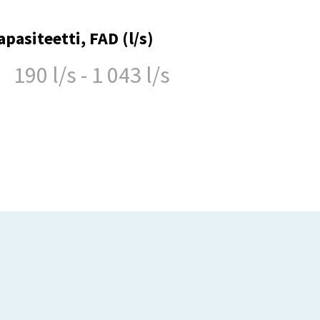
apasiteetti, FAD (l/s)
190 l/s - 1 043 l/s