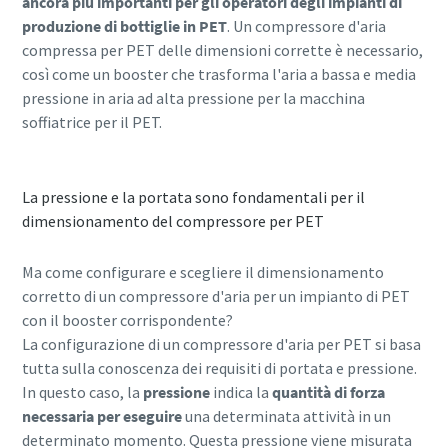
ancora più importanti per gli operatori degli impianti di
produzione di bottiglie in PET
. Un compressore d'aria
compressa per PET delle dimensioni corrette è necessario,
10 passaggi verso una produzione più
così come un booster che trasforma l'aria a bassa e media
ecologica ed efficiente
pressione in aria ad alta pressione per la macchina
soffiatrice per il PET.
Riduzione delle emissioni di carbonio per una produzione
ecologica: tutto quello che c'è da sapere
La pressione e la portata sono fondamentali per il
Per saperne di più
dimensionamento del compressore per PET
Ma come configurare e scegliere il dimensionamento
corretto di un compressore d'aria per un impianto di PET
con il booster corrispondente?
La configurazione di un compressore d'aria per PET si basa
tutta sulla conoscenza dei requisiti di portata e pressione.
In questo caso, la
pressione
indica la
quantità di forza
necessaria per eseguire
una determinata attività in un
determinato momento. Questa pressione viene misurata