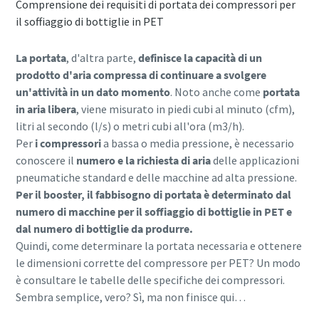
Comprensione dei requisiti di portata dei compressori per
il soffiaggio di bottiglie in PET
Per saperne di più
La portata
, d'altra parte,
definisce la capacità di un
prodotto d'aria compressa di continuare a svolgere
un'attività in un dato momento
. Noto anche come
portata
in aria libera
, viene misurato in piedi cubi al minuto (cfm),
litri al secondo (l/s) o metri cubi all'ora (m3/h).
Per
i compressori
a bassa o media pressione, è necessario
conoscere il
numero e la richiesta di aria
delle applicazioni
pneumatiche standard e delle macchine ad alta pressione.
Per il booster, il fabbisogno di portata è determinato dal
numero di macchine per il soffiaggio di bottiglie in PET e
dal numero di bottiglie da produrre.
Quindi, come determinare la portata necessaria e ottenere
le dimensioni corrette del compressore per PET? Un modo
è consultare le tabelle delle specifiche dei compressori.
Sembra semplice, vero? Sì, ma non finisce qui…