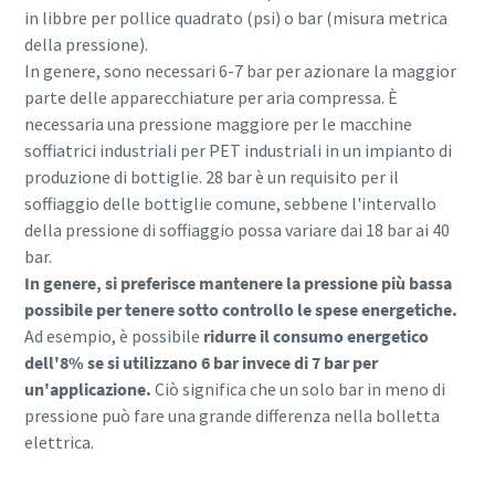
in libbre per pollice quadrato (psi) o bar (misura metrica
della pressione).
In genere, sono necessari 6-7 bar per azionare la maggior
parte delle apparecchiature per aria compressa. È
necessaria una pressione maggiore per le macchine
soffiatrici industriali per PET industriali in un impianto di
produzione di bottiglie. 28 bar è un requisito per il
soffiaggio delle bottiglie comune, sebbene l'intervallo
della pressione di soffiaggio possa variare dai 18 bar ai 40
bar.
In genere, si preferisce mantenere la pressione più bassa
possibile per tenere sotto controllo le spese energetiche.
Ad esempio, è possibile
ridurre il consumo energetico
dell'8% se si utilizzano 6 bar invece di 7 bar per
Tutto ciò che devi sapere sul tuo processo di
un'applicazione.
Ciò significa che un solo bar in meno di
trasporto pneumatico
pressione può fare una grande differenza nella bolletta
elettrica.
Scopri come creare un processo di trasporto pneumatico
più efficiente.