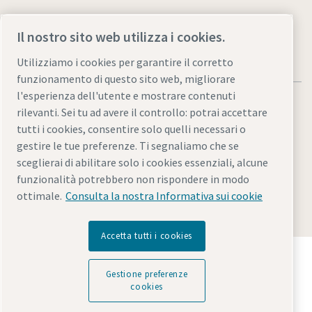
Il nostro sito web utilizza i cookies.
Utilizziamo i cookies per garantire il corretto
funzionamento di questo sito web, migliorare
l'esperienza dell'utente e mostrare contenuti
rilevanti. Sei tu ad avere il controllo: potrai accettare
tutti i cookies, consentire solo quelli necessari o
gestire le tue preferenze. Ti segnaliamo che se
Informativa sulla privacy e note legali
sceglierai di abilitare solo i cookies essenziali, alcune
Gestione preferenze cookies
Accessibilità
Mappa del sito
funzionalità potrebbero non rispondere in modo
ottimale.
Consulta la nostra Informativa sui cookie
© 2026 Atlas Copco Italia S.r.l.
Accetta tutti i cookies
Scopri come Atlas Copco Group promuove la
tecnologia che trasforma il futuro.
Gestione preferenze
Visita il sito web di Atlas Copco Group
cookies
Parte di Atlas Copco Group