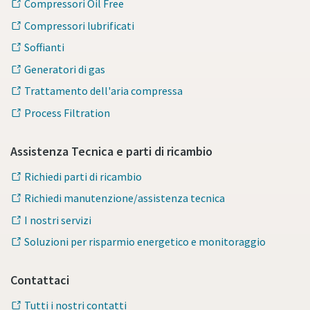
Compressori Oil Free
Compressori lubrificati
Soffianti
Generatori di gas
Trattamento dell'aria compressa
Process Filtration
Assistenza Tecnica e parti di ricambio
Richiedi parti di ricambio
Richiedi manutenzione/assistenza tecnica
I nostri servizi
Soluzioni per risparmio energetico e monitoraggio
Tutto ciò che devi sapere sul tuo processo di
trasporto pneumatico
Contattaci
Scopri come creare un processo di trasporto pneumatico
più efficiente.
Tutti i nostri contatti