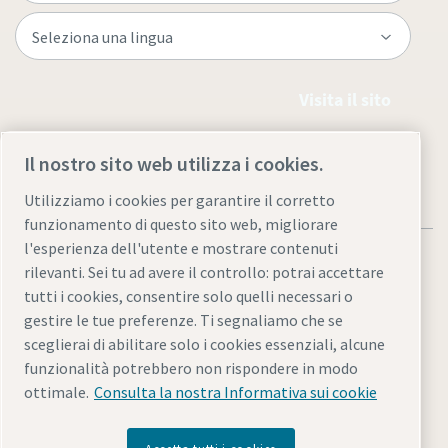
Visita il sito
Il nostro sito web utilizza i cookies.
Utilizziamo i cookies per garantire il corretto
funzionamento di questo sito web, migliorare
l'esperienza dell'utente e mostrare contenuti
rilevanti. Sei tu ad avere il controllo: potrai accettare
tutti i cookies, consentire solo quelli necessari o
gestire le tue preferenze. Ti segnaliamo che se
Informativa sulla privacy e note legali
sceglierai di abilitare solo i cookies essenziali, alcune
Gestione preferenze cookies
Accessibilità
Mappa del sito
funzionalità potrebbero non rispondere in modo
ottimale.
Consulta la nostra Informativa sui cookie
© 2026 Atlas Copco Italia S.r.l.