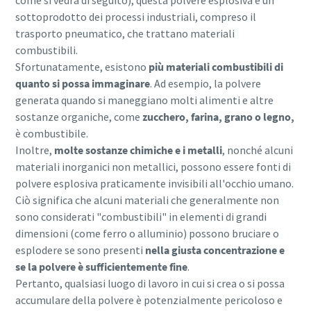
come si vedrà di seguito), questa polvere esplosiva è un
sottoprodotto dei processi industriali, compreso il
trasporto pneumatico, che trattano materiali
combustibili.
Sfortunatamente, esistono
più materiali combustibili di
quanto si possa immaginare
. Ad esempio, la polvere
generata quando si maneggiano molti alimenti e altre
sostanze organiche, come
zucchero, farina, grano o legno,
è combustibile.
Inoltre,
molte sostanze chimiche e i metalli
, nonché alcuni
materiali inorganici non metallici, possono essere fonti di
polvere esplosiva praticamente invisibili all'occhio umano.
Ciò significa che alcuni materiali che generalmente non
sono considerati "combustibili" in elementi di grandi
dimensioni (come ferro o alluminio) possono bruciare o
Tutto ciò che devi sapere sul tuo processo di
esplodere se sono presenti
nella giusta concentrazione e
trasporto pneumatico
se la polvere è sufficientemente fine
.
Pertanto, qualsiasi luogo di lavoro in cui si crea o si possa
Scopri come creare un processo di trasporto pneumatico
accumulare della polvere è potenzialmente pericoloso e
più efficiente.