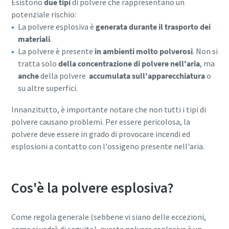
Esistono
due tipi
di polvere che rappresentano un
potenziale rischio:
La polvere esplosiva è
generata durante il trasporto dei
10 passaggi verso una produzione più
materiali
.
ecologica ed efficiente
La polvere è presente
in ambienti molto polverosi
. Non si
tratta solo
della concentrazione di polvere nell'aria
, ma
Riduzione delle emissioni di carbonio per una produzione
anche
della polvere
accumulata sull'apparecchiatura
o
ecologica: tutto quello che c'è da sapere
su altre superfici.
Per saperne di più
Innanzitutto, è importante notare che non tutti i tipi di
polvere causano problemi. Per essere pericolosa, la
polvere deve essere in grado di provocare incendi ed
esplosioni a contatto con l'ossigeno presente nell'aria.
Cos'è la polvere esplosiva?
Come regola generale (sebbene vi siano delle eccezioni,