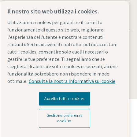
Il nostro sito web utilizza i cookies.
Utilizziamo i cookies per garantire il corretto
funzionamento di questo sito web, migliorare
l'esperienza dell'utente e mostrare contenuti
rilevanti. Sei tu ad avere il controllo: potrai accettare
tutti i cookies, consentire solo quelli necessari o
gestire le tue preferenze. Ti segnaliamo che se
Informativa sulla privacy e note legali
sceglierai di abilitare solo i cookies essenziali, alcune
Gestione preferenze cookies
Accessibilità
Mappa del sito
funzionalità potrebbero non rispondere in modo
ottimale.
Consulta la nostra Informativa sui cookie
© 2026 Atlas Copco Italia S.r.l.
Accetta tutti i cookies
Scopri come Atlas Copco Group promuove la
tecnologia che trasforma il futuro.
Gestione preferenze
Visita il sito web di Atlas Copco Group
cookies
Parte di Atlas Copco Group