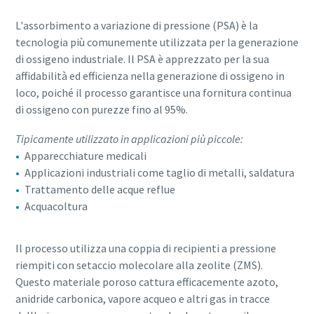
L'assorbimento a variazione di pressione (PSA) è la
tecnologia più comunemente utilizzata per la generazione
10 passaggi verso una produzione più
di ossigeno industriale. Il PSA è apprezzato per la sua
ecologica ed efficiente
affidabilità ed efficienza nella generazione di ossigeno in
loco, poiché il processo garantisce una fornitura continua
Riduzione delle emissioni di carbonio per una produzione
di ossigeno con purezze fino al 95%.
ecologica: tutto quello che c'è da sapere
Tipicamente utilizzato in applicazioni più piccole:
Per saperne di più
Apparecchiature medicali
Applicazioni industriali come taglio di metalli, saldatura
Trattamento delle acque reflue
Acquacoltura
Il processo utilizza una coppia di recipienti a pressione
riempiti con setaccio molecolare alla zeolite (ZMS).
Questo materiale poroso cattura efficacemente azoto,
anidride carbonica, vapore acqueo e altri gas in tracce