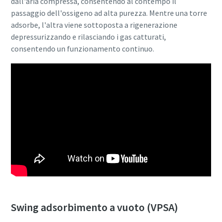
dall'aria compressa, consentendo al contempo il
passaggio dell'ossigeno ad alta purezza. Mentre una torre
adsorbe, l'altra viene sottoposta a rigenerazione
depressurizzando e rilasciando i gas catturati,
consentendo un funzionamento continuo.
Tutto ciò che devi sapere sul tuo processo di
trasporto pneumatico
Swing adsorbimento a vuoto (VPSA)
Scopri come creare un processo di trasporto pneumatico
più efficiente.