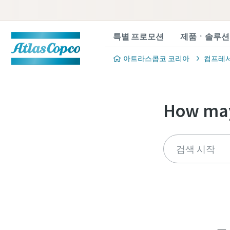
특별 프로모션
제품ㆍ솔루션
아트라스콥코 코리아
컴프레
How may