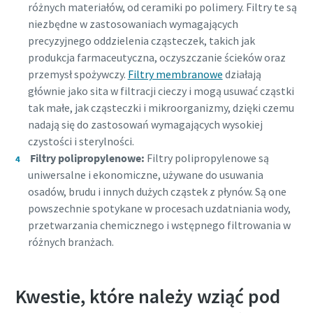
różnych materiałów, od ceramiki po polimery. Filtry te są
niezbędne w zastosowaniach wymagających
precyzyjnego oddzielenia cząsteczek, takich jak
produkcja farmaceutyczna, oczyszczanie ścieków oraz
przemysł spożywczy.
Filtry membranowe
działają
głównie jako sita w filtracji cieczy i mogą usuwać cząstki
tak małe, jak cząsteczki i mikroorganizmy, dzięki czemu
nadają się do zastosowań wymagających wysokiej
czystości i sterylności.
Filtry polipropylenowe:
Filtry polipropylenowe są
uniwersalne i ekonomiczne, używane do usuwania
osadów, brudu i innych dużych cząstek z płynów. Są one
powszechnie spotykane w procesach uzdatniania wody,
przetwarzania chemicznego i wstępnego filtrowania w
Wszystko, co musisz wiedzieć o procesie
różnych branżach.
transportu pneumatycznego
Dowiedz się, w jaki sposób możesz stworzyć bardziej
Kwestie, które należy wziąć pod
wydajny proces transportu pneumatycznego.