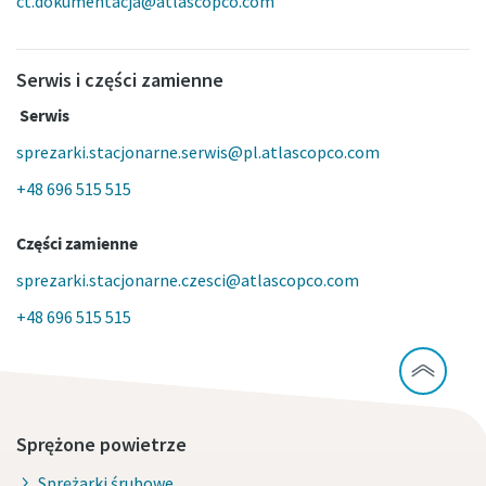
ct.dokumentacja@atlascopco.com
Serwis i części zamienne
Serwis
sprezarki.stacjonarne.serwis@pl.atlascopco.com
+48 696 515 515
Części zamienne
sprezarki.stacjonarne.czesci@atlascopco.com
+48 696 515 515
Sprężone powietrze
Sprężarki śrubowe