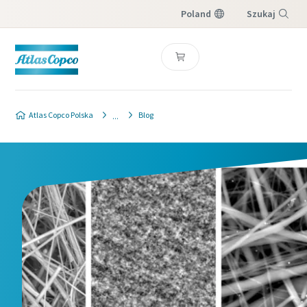
Poland
Szukaj
Menu
Formularz kontaktowy dotyczący
bezpieczeństwa i jakości produktu
Atlas Copco Polska
Blog