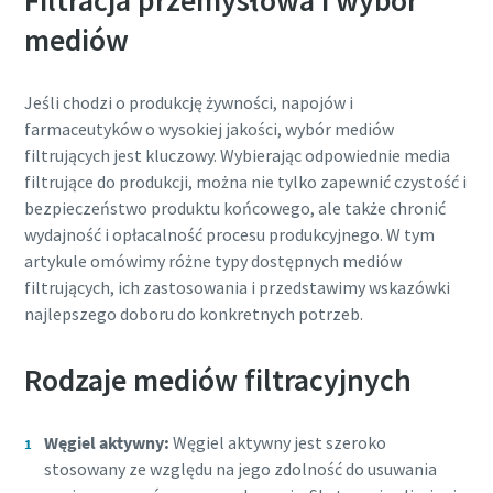
Filtracja przemysłowa i wybór
Wszystkie pola oznaczone (*) są obowiązkowe
energii.
mediów
Dane osobowe
Więcej
Jeśli chodzi o produkcję żywności, napojów i
Nazwisko
farmaceutyków o wysokiej jakości, wybór mediów
filtrujących jest kluczowy. Wybierając odpowiednie media
filtrujące do produkcji, można nie tylko zapewnić czystość i
Adres e-mail
bezpieczeństwo produktu końcowego, ale także chronić
wydajność i opłacalność procesu produkcyjnego. W tym
Dodatkowe informacje
artykule omówimy różne typy dostępnych mediów
filtrujących, ich zastosowania i przedstawimy wskazówki
Firma
najlepszego doboru do konkretnych potrzeb.
Rodzaje mediów filtracyjnych
Kraj
Węgiel aktywny:
Węgiel aktywny jest szeroko
Przesłanie tego zgłoszenia
stosowany ze względu na jego zdolność do usuwania
10 kroków do ekologicznej i bardziej
oznacza, że firma Atlas Copco