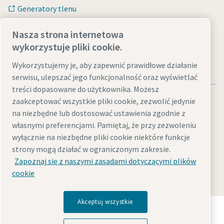
Generatory tlenu
Generatory azotu
Nasza strona internetowa
wykorzystuje pliki cookie.
Wykorzystujemy je, aby zapewnić prawidłowe działanie
serwisu, ulepszać jego funkcjonalność oraz wyświetlać
treści dopasowane do użytkownika. Możesz
zaakceptować wszystkie pliki cookie, zezwolić jedynie
na niezbędne lub dostosować ustawienia zgodnie z
własnymi preferencjami. Pamiętaj, że przy zezwoleniu
Informacje prawne i dotyczące ochrony prywatności
wyłącznie na niezbędne pliki cookie niektóre funkcje
strony mogą działać w ograniczonym zakresie.
Zarządzaj ustawieniami
Dostępność cyfrowa
Mapa witryny
Zapoznaj się z naszymi zasadami dotyczącymi plików
© 2026 Atlas Copco
cookie
Akceptuj wszystkie
Odkryj, w jaki sposób Grupa Atlas Copco tworzy
technologię, która zmienia przyszłość.