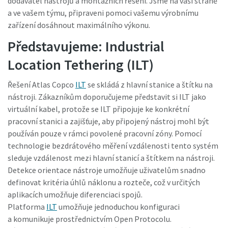
dodavatel nástrojů a montážních řešení. Jsme na vaší straně
a ve vašem týmu, připraveni pomoci vašemu výrobnímu
zařízení dosáhnout maximálního výkonu.
Představujeme: Industrial
Location Tethering (ILT)
Řešení Atlas Copco
ILT
se skládá z hlavní stanice a štítku na
nástroji. Zákazníkům doporučujeme představit si ILT jako
virtuální kabel, protože se ILT připojuje ke konkrétní
pracovní stanici a zajišťuje, aby připojený nástroj mohl být
používán pouze v rámci povolené pracovní zóny. Pomocí
Momentum Talks
technologie bezdrátového měření vzdálenosti tento systém
sleduje vzdálenost mezi hlavní stanicí a štítkem na nástroji.
Objevte inspirativní a poutavé rozhovory s odborníky
Detekce orientace nástroje umožňuje uživatelům snadno
definovat kritéria úhlů náklonu a rozteče, což v určitých
Podívat se
aplikacích umožňuje diferenciaci spojů.
Platforma
ILT
umožňuje jednoduchou konfiguraci
a komunikuje prostřednictvím Open Protocolu.