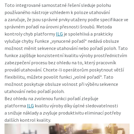
Toto integrované samostatné řešení sleduje polohu
používaného nástroje vzhledem k poloze utahování
a zaručuje, že jsou správné prvky utaženy podle specifikace ve
správném pořadí na úrovni přesnosti šroubů. Metoda
kontroly chyb platformy
ILG
je spolehlivá a prakticky
vylučuje chyby. Funkce „vynucené pořadí“ nedává obsluze
možnost měnit sekvence utahování nebo pořadí poloh. Tato
funkce zajišťuje konzistentní kvalitu výroby prostřednictvím
zabezpečení procesu bez ohledu na to, který pracovník
provádí utahování. Chcete-li operátorům poskytnout větší
flexibilitu, můžete povolit funkci „volné pořadí“. Tato
možnost poskytuje obsluze volnost při výběru sekvence
utahování nebo pořadí poloh.
Bez ohledu na zvolenou funkci pořadí zlepšuje
platforma
ILG
kvalitu výroby díky úplné sledovatelnosti
a snižuje náklady a zvyšuje produktivitu eliminací potřeby
dalších kontrol kvality.