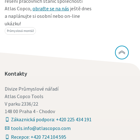
řešení pracovních stanic společnosti
Atlas Copco,
obraťte se na nás
ještě dnes
a naplánujte si osobní nebo on-line
ukázku!
Průmyslová montáž
Kontakty
Divize Průmyslové nářadí
Atlas Copco Tools
V parku 2336/22
148 00 Praha 4 - Chodov
Zákaznická podpora: +420 225 434 191
tools.info@atlascopco.com
Recepce: +420 724 104 595