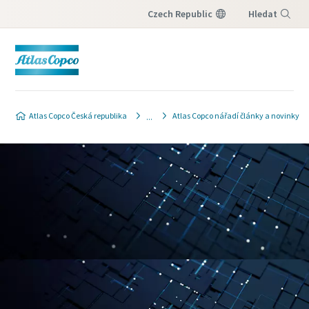
Czech Republic
Hledat
Nabídka
Atlas Copco Česká republika
Atlas Copco nářadí články a novinky