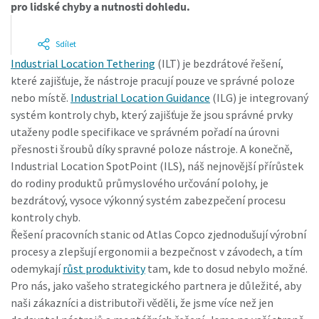
pro lidské chyby a nutnosti dohledu.
Je čas na kalibraci?
Sdílet
Industrial Location Tethering
(ILT) je bezdrátové řešení,
Zabezpečte si kvalitu a snižte počet vad díky kalibraci
které zajišťuje, že nástroje pracují pouze ve správné poloze
nářadí a akreditované kalibraci zajištění kvality.
nebo místě.
Industrial Location Guidance
(ILG) je integrovaný
systém kontroly chyb, který zajišťuje že jsou správné prvky
Nechte si nářadí správně zkalibrovat již nyní!
utaženy podle specifikace ve správném pořadí na úrovni
přesnosti šroubů díky spravné poloze nástroje. A konečně,
Industrial Location SpotPoint (ILS), náš nejnovější přírůstek
do rodiny produktů průmyslového určování polohy, je
Webináře
bezdrátový, vysoce výkonný systém zabezpečení procesu
Prohlédněte si všechna naše průmyslová
kontroly chyb.
Podívejte se na naše webináře o nejnovějších
odvětví
Řešení pracovních stanic od Atlas Copco zjednodušují výrobní
technologiích utahování.
procesy a zlepšují ergonomii a bezpečnost v závodech, a tím
odemykají
růst produktivity
tam, kde to dosud nebylo možné.
Zhlédnout
Zobrazit vše
Pro nás, jako vašeho strategického partnera je důležité, aby
naši zákazníci a distributoři věděli, že jsme více než jen
Dokumentace a zdroje