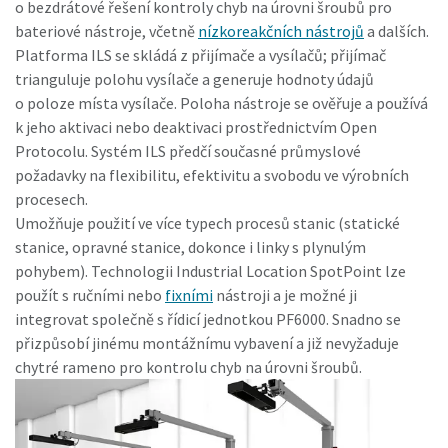
o bezdrátové řešení kontroly chyb na úrovni šroubů pro
bateriové nástroje, včetně
nízkoreakčních nástrojů
a dalších.
Platforma ILS se skládá z přijímače a vysílačů; přijímač
trianguluje polohu vysílače a generuje hodnoty údajů
o poloze místa vysílače. Poloha nástroje se ověřuje a používá
k jeho aktivaci nebo deaktivaci prostřednictvím Open
Protocolu. Systém ILS předčí současné průmyslové
požadavky na flexibilitu, efektivitu a svobodu ve výrobních
procesech.
Umožňuje použití ve více typech procesů stanic (statické
stanice, opravné stanice, dokonce i linky s plynulým
pohybem). Technologii Industrial Location SpotPoint lze
použít s ručními nebo
fixními
nástroji a je možné ji
integrovat společně s řídicí jednotkou PF6000. Snadno se
přizpůsobí jinému montážnímu vybavení a již nevyžaduje
chytré rameno pro kontrolu chyb na úrovni šroubů.