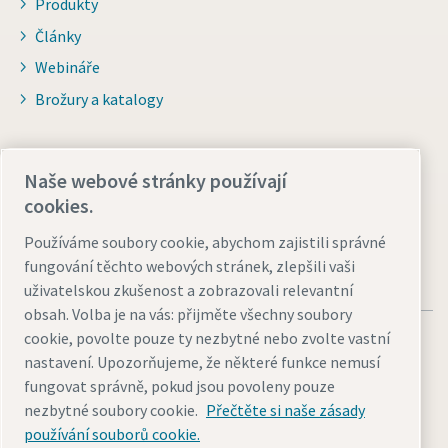
Produkty
Články
Webináře
Brožury a katalogy
Pro distributory
Naše webové stránky používají
Přejít na Smart Portal
cookies.
Používáme soubory cookie, abychom zajistili správné
fungování těchto webových stránek, zlepšili vaši
uživatelskou zkušenost a zobrazovali relevantní
obsah. Volba je na vás: přijměte všechny soubory
cookie, povolte pouze ty nezbytné nebo zvolte vastní
nastavení. Upozorňujeme, že některé funkce nemusí
fungovat správně, pokud jsou povoleny pouze
nezbytné soubory cookie.
Přečtěte si naše zásady
Právní upozornění a oznámení o ochraně osobních údajů
používání souborů cookie.
Přizpůsobit nastavení cookies
Přístupnost
Mapa stránek