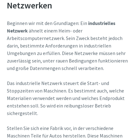
Netzwerken
Informationen finden Sie in
Erfahren Sie mehr
unserer Datenschutzerklärung.
Beginnen wir mit den Grundlagen: Ein
industrielles
Ich habe die
Netzwerk
ähnelt einem Heim- oder
Datenschutzerklärung
Arbeitscomputernetzwerk. Sein Zweck besteht jedoch
gelesen und akzeptiert
darin, bestimmte Anforderungen in industriellen
Umgebungen zu erfüllen. Diese Netzwerke müssen sehr
zuverlässig sein, unter rauen Bedingungen funktionieren
Senden
und große Datenmengen schnell verarbeiten.
Das industrielle Netzwerk steuert die Start- und
Anti-Roboter-Verifizierung
Stoppzeiten von Maschinen. Es bestimmt auch, welche
Hier klicken
Materialien verwendet werden und welches Endprodukt
Friendly
Captcha ⇗
entstehen soll. So wird ein reibungsloser Betrieb
sichergestellt.
Stellen Sie sich eine Fabrik vor, in der verschiedene
Maschinen Teile für Autos herstellen. Diese Maschinen