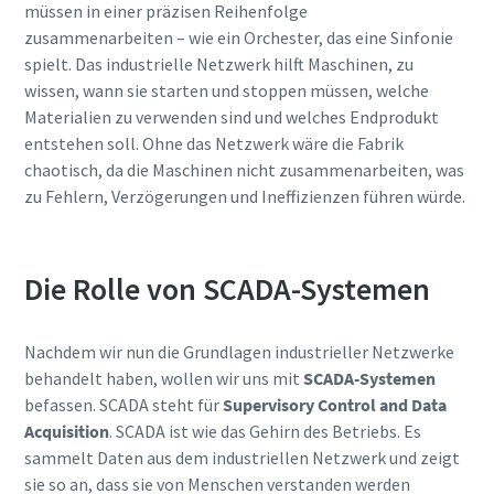
müssen in einer präzisen Reihenfolge
zusammenarbeiten – wie ein Orchester, das eine Sinfonie
spielt. Das industrielle Netzwerk hilft Maschinen, zu
wissen, wann sie starten und stoppen müssen, welche
Materialien zu verwenden sind und welches Endprodukt
entstehen soll. Ohne das Netzwerk wäre die Fabrik
chaotisch, da die Maschinen nicht zusammenarbeiten, was
zu Fehlern, Verzögerungen und Ineffizienzen führen würde.
Die Rolle von SCADA-Systemen
Nachdem wir nun die Grundlagen industrieller Netzwerke
Alles, was Sie über Ihren pneumatischen
behandelt haben, wollen wir uns mit
SCADA-Systemen
Förderprozess wissen müssen
befassen. SCADA steht für
Supervisory Control and Data
Acquisition
. SCADA ist wie das Gehirn des Betriebs. Es
Entdecken Sie, wie Sie einen effizienteren pneumatischen
sammelt Daten aus dem industriellen Netzwerk und zeigt
Förderprozess schaffen können.
sie so an, dass sie von Menschen verstanden werden