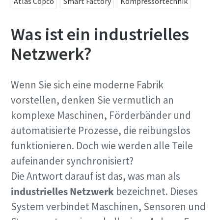
Atlas Copco
Smart Factory
Kompressortechnik
Nachname
Was ist ein industrielles
E-Mail
Netzwerk?
Telefon
Wenn Sie sich eine moderne Fabrik
Edelstahlrohre für sensible Anwendungen
vorstellen, denken Sie vermutlich an
Weitere Informationen
komplexe Maschinen, Förderbänder und
Beziehen Sie Ihre Druckluft-Edelstahlrohre jetzt direkt bei
Atlas Copco. Optimieren Sie Ihre Prozesse, indem Sie nur
automatisierte Prozesse, die reibungslos
Firma
einen einzigen Lieferanten nutzen.
funktionieren. Doch wie werden alle Teile
aufeinander synchronisiert?
Erfahren Sie mehr über Rohrleitungen aus
Land
Die Antwort darauf ist das, was man als
Edelstahl
industrielles Netzwerk
bezeichnet. Dieses
System verbindet Maschinen, Sensoren und
Stadt