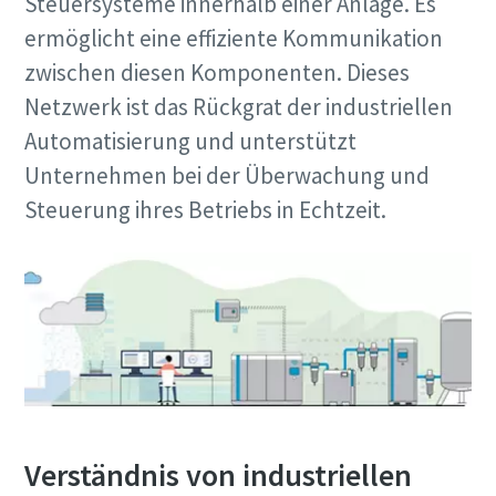
Steuersysteme innerhalb einer Anlage. Es
ermöglicht eine effiziente Kommunikation
Postleitzahl
zwischen diesen Komponenten. Dieses
Netzwerk ist das Rückgrat der industriellen
Anfordern
Automatisierung und unterstützt
Unternehmen bei der Überwachung und
Ihre Anfrage:
Steuerung ihres Betriebs in Echtzeit.
10 Schritte hin zu einer umweltfreundlichen
und effizienteren Produktion
Wenn Sie diese Anfrage
abschicken, kann Atlas Copco Sie
CO2-Reduzierung für eine umweltfreundliche Produktion
Verständnis von industriellen
anhand der erfassten Angaben
– alles, was Sie wissen müssen
kontaktieren. Weitere