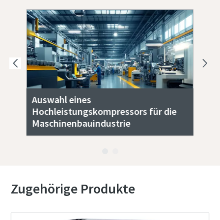
Auswahl eines
De
Hochleistungskompressors für die
Öl
Maschinenbauindustrie
Ma
Zugehörige Produkte