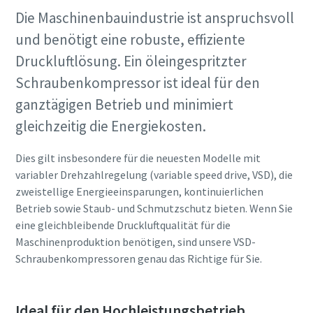
Die Maschinenbauindustrie ist anspruchsvoll
Jetzt kennenlernen
und benötigt eine robuste, effiziente
Druckluftlösung. Ein öleingespritzter
Schraubenkompressor ist ideal für den
ganztägigen Betrieb und minimiert
gleichzeitig die Energiekosten.
Dies gilt insbesondere für die neuesten Modelle mit
Jetzt unseren Gesamtkatalog für
variabler Drehzahlregelung (variable speed drive, VSD), die
Drucklufttechnik anfordern
zweistellige Energieeinsparungen, kontinuierlichen
Betrieb sowie Staub- und Schmutzschutz bieten. Wenn Sie
Alle Produkte von Atlas Copco Kompressoren finden Sie in
eine gleichbleibende Druckluftqualität für die
unseren Gesamtkatalog
Maschinenproduktion benötigen, sind unsere VSD-
Schraubenkompressoren genau das Richtige für Sie.
Jetzt per Email anfordern
Ideal für den Hochleistungsbetrieb