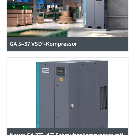
GA 5–37 VSDˢ-Kompressor
Neuer GA 37⁺–45⁺ Schraubenkompressor mit