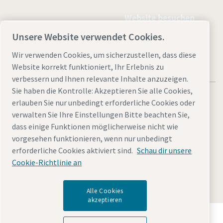
Website besuchen
Unsere Website verwendet Cookies.
Wir verwenden Cookies, um sicherzustellen, dass diese
Website korrekt funktioniert, Ihr Erlebnis zu
verbessern und Ihnen relevante Inhalte anzuzeigen.
Sie haben die Kontrolle: Akzeptieren Sie alle Cookies,
erlauben Sie nur unbedingt erforderliche Cookies oder
verwalten Sie Ihre Einstellungen Bitte beachten Sie,
dass einige Funktionen möglicherweise nicht wie
Rechtliche Hinweise
Cookies verwalten
Barrierefreiheit
vorgesehen funktionieren, wenn nur unbedingt
Datenschutzerklärung
Sitemap
Impressum
erforderliche Cookies aktiviert sind.
Schau dir unsere
Cookie-Richtlinie an
© 2025 Atlas Copco Kompressoren und Drucklufttechnik
GmbH
Alle Cookies
akzeptieren
Entdecken Sie, wie die Atlas Copco Group