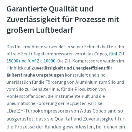
Garantierte Qualität und
Jetzt kennenlernen
Zuverlässigkeit für Prozesse mit
großem Luftbedarf
Das Unternehmen verwendet in seiner Schmelzhütte zehn
ölfreie Zentrifugalkompressoren von Atlas Copco,
fünf ZH
15000 und fünf ZH 10000
. Die ZH-Kompressoren wurden im
Hinblick auf
Zuverlässigkeit und Energieeffizienz für
Jetzt unseren Gesamtkatalog für
äußerst rauhe Umgebungen
konstruiert und sind
Drucklufttechnik anfordern
unerlässlich für die Förderung von Aluminium zum Silo und
vom Silo zur Behälterlinie, für die Produktion von
Alle Produkte von Atlas Copco Kompressoren finden Sie in
Kohlenstoffanoden, die Instrumentenluft und die
unseren Gesamtkatalog
pneumatische Förderung der recycelten Partikel.
„Die ZH-Turbokompressoren von Atlas Copco sind so
Jetzt per Email anfordern
ausgerüstet, dass sie Qualität und Zuverlässigkeit für
die Prozesse der Kunden gewährleisten, bei denen ein