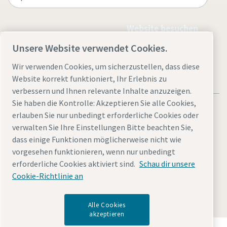
Website besuchen
Unsere Website verwendet Cookies.
Wir verwenden Cookies, um sicherzustellen, dass diese
Website korrekt funktioniert, Ihr Erlebnis zu
verbessern und Ihnen relevante Inhalte anzuzeigen.
Sie haben die Kontrolle: Akzeptieren Sie alle Cookies,
erlauben Sie nur unbedingt erforderliche Cookies oder
verwalten Sie Ihre Einstellungen Bitte beachten Sie,
dass einige Funktionen möglicherweise nicht wie
Rechtliche Hinweise
Cookies verwalten
Barrierefreiheit
vorgesehen funktionieren, wenn nur unbedingt
Datenschutzerklärung
Sitemap
Impressum
erforderliche Cookies aktiviert sind.
Schau dir unsere
Cookie-Richtlinie an
© 2025 Atlas Copco Kompressoren und Drucklufttechnik
GmbH
Alle Cookies
akzeptieren