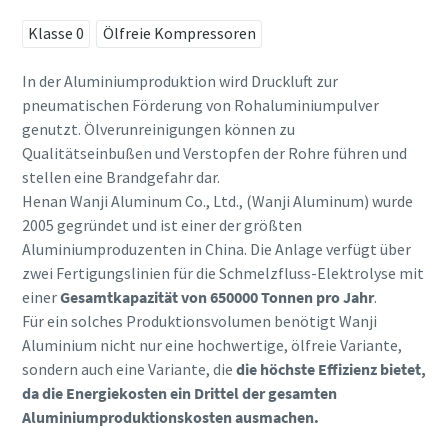
Klasse 0
Ölfreie Kompressoren
In der Aluminiumproduktion wird Druckluft zur
pneumatischen Förderung von Rohaluminiumpulver
genutzt. Ölverunreinigungen können zu
Qualitätseinbußen und Verstopfen der Rohre führen und
stellen eine Brandgefahr dar.
Henan Wanji Aluminum Co., Ltd., (Wanji Aluminum) wurde
2005 gegründet und ist einer der größten
Aluminiumproduzenten in China. Die Anlage verfügt über
zwei Fertigungslinien für die Schmelzfluss-Elektrolyse mit
einer
Gesamtkapazität von 650000 Tonnen pro Jahr
.
kostenlose Online-Seminare zum Thema
Für ein solches Produktionsvolumen benötigt Wanji
Druckluft
Energiesparen mit Kompressoren
Aluminium nicht nur eine hochwertige, ölfreie Variante,
sondern auch eine Variante, die
die höchste Effizienz bietet,
Auf folgenden Seiten stellen wir Ihnen alle Atlas Copco
da die Energiekosten ein Drittel der gesamten
Jetzt anmelden
Services & Informationen zum Thema Energiesparen
Aluminiumproduktionskosten ausmachen.
bereit. Wie können wir Ihnen helfen?