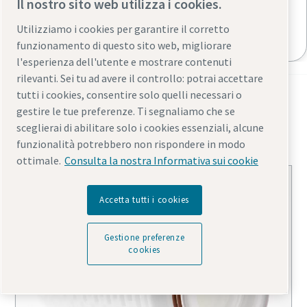
Il nostro sito web utilizza i cookies.
complessità del loro lavoro. Pertanto, il processo di
filtrazione nell'industria farmaceutica si rivela essere
Utilizziamo i cookies per garantire il corretto
di fondamentale importanza.
funzionamento di questo sito web, migliorare
l'esperienza dell'utente e mostrare contenuti
rilevanti. Sei tu ad avere il controllo: potrai accettare
tutti i cookies, consentire solo quelli necessari o
Soluzioni di filtrazione di
gestire le tue preferenze. Ti segnaliamo che se
processo
sceglierai di abilitare solo i cookies essenziali, alcune
funzionalità potrebbero non rispondere in modo
ottimale.
Consulta la nostra Informativa sui cookie
Accetta tutti i cookies
Gestione preferenze
cookies