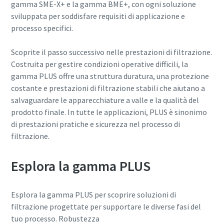
gamma SME-X+ e la gamma BME+, con ogni soluzione
sviluppata per soddisfare requisiti di applicazione e
processo specifici.
10 passaggi verso una produzione più
ecologica ed efficiente
Scoprite il passo successivo nelle prestazioni di filtrazione.
Costruita per gestire condizioni operative difficili, la
Riduzione delle emissioni di carbonio per una produzione
gamma PLUS offre una struttura duratura, una protezione
ecologica: tutto quello che c'è da sapere
costante e prestazioni di filtrazione stabili che aiutano a
salvaguardare le apparecchiature a valle e la qualità del
Per saperne di più
prodotto finale. In tutte le applicazioni, PLUS è sinonimo
di prestazioni pratiche e sicurezza nel
processo di
filtrazione.
Esplora la gamma PLUS
Esplora la gamma PLUS per scoprire soluzioni di
filtrazione progettate per supportare le diverse fasi del
tuo processo. Robustezza