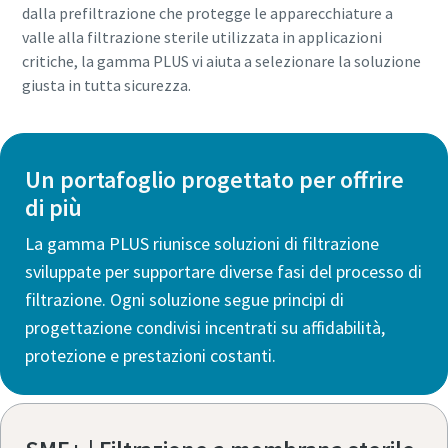
dalla prefiltrazione che protegge le apparecchiature a
valle alla filtrazione sterile utilizzata in applicazioni
critiche, la gamma PLUS vi aiuta a selezionare la soluzione
giusta in tutta sicurezza.
Un portafoglio progettato per offrire
di più
La gamma PLUS riunisce soluzioni di filtrazione
sviluppate per supportare diverse fasi del processo di
filtrazione. Ogni soluzione segue principi di
progettazione condivisi incentrati su affidabilità,
Tutto ciò che devi sapere sul tuo processo di
protezione e prestazioni costanti.
trasporto pneumatico
Scopri come creare un processo di trasporto pneumatico
più efficiente.