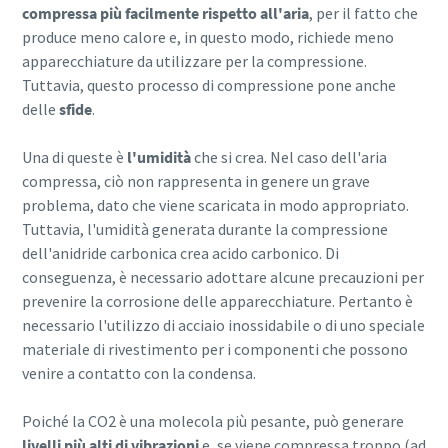
compressa più facilmente rispetto all'aria
, per il fatto che
produce meno calore e, in questo modo, richiede meno
apparecchiature da utilizzare per la compressione.
10 passaggi verso una produzione più
Tuttavia, questo processo di compressione pone anche
ecologica ed efficiente
delle
sfide
.
Riduzione delle emissioni di carbonio per una produzione
Una di queste è
l'umidità
che si crea. Nel caso dell'aria
ecologica: tutto quello che c'è da sapere
compressa, ciò non rappresenta in genere un grave
problema, dato che viene scaricata in modo appropriato.
Per saperne di più
Tuttavia, l'umidità generata durante la compressione
dell'anidride carbonica crea acido carbonico. Di
conseguenza, è necessario adottare alcune precauzioni per
prevenire la corrosione delle apparecchiature. Pertanto è
necessario l'utilizzo di acciaio inossidabile o di uno speciale
materiale di rivestimento per i componenti che possono
venire a contatto con la condensa.
Poiché la CO2 è una molecola più pesante, può generare
livelli più alti di vibrazioni
e, se viene compressa troppo (ad