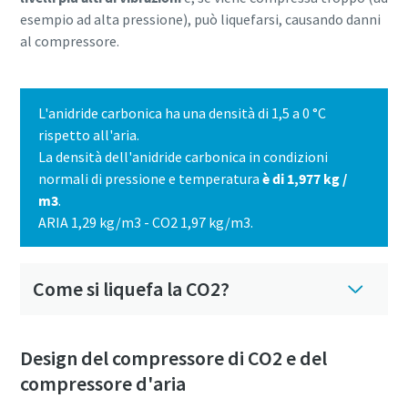
esempio ad alta pressione), può liquefarsi, causando danni
al compressore.
L'anidride carbonica ha una densità di 1,5 a 0 °C
rispetto all'aria.
La densità dell'anidride carbonica in condizioni
normali di pressione e temperatura
è di 1,977 kg /
m3
.
ARIA 1,29 kg/m3 - CO2 1,97 kg/m3.
Come si liquefa la CO2?
Tutto ciò che devi sapere sul tuo processo di
trasporto pneumatico
Design del compressore di CO2 e del
Scopri come creare un processo di trasporto pneumatico
compressore d'aria
più efficiente.