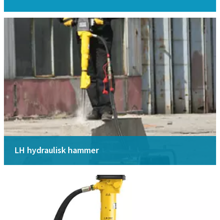
LH hydraulisk hammer
Flerfunksjonshammer
Vi kan hjelpe deg å håndtere enhver situasjon hvor en
hammer er nødvendig. Med riktig verktøy kan du knuse
hva som helst, hvor som helst.