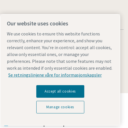
Our website uses cookies
We use cookies to ensure this website functions
correctly, enhance your experience, and show you
relevant content. You’re in control: accept all cookies,
allow only essential ones, or manage your
Juridiske merknader og personvernmerknader
preferences. Please note that some features may not
Manage cookies
Tilgjengelighet
Nettstedskart
work as intended if only essential cookies are enabled.
Se retningslinjene våre for informasjonskapsler
© 2026 Atlas Copco
Accept all cookies
Oppdag hvordan Atlas Copco Group muliggjør
teknologi som transformerer fremtiden.
Manage cookies
Besøk Atlas Copco Groups nettside
Del av Atlas Copco Group