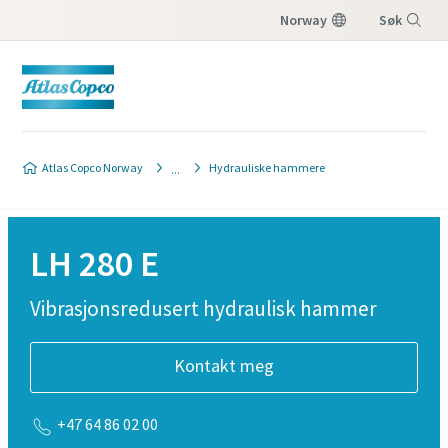
Norway
Søk
Meny
Atlas Copco Norway
Hydrauliske hammere
LH 280 E
Vibrasjonsredusert hydraulisk hammer
Kontakt meg
+47 64 86 02 00