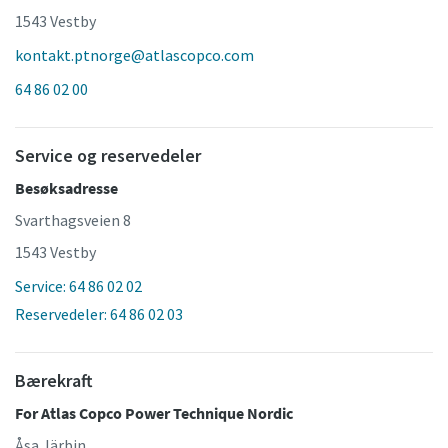
1543 Vestby
kontakt.ptnorge@atlascopco.com
64 86 02 00
Service og reservedeler
Besøksadresse
Svarthagsveien 8
1543 Vestby
Service: 64 86 02 02
Reservedeler: 64 86 02 03
Bærekraft
For Atlas Copco Power Technique Nordic
Åsa Järbin