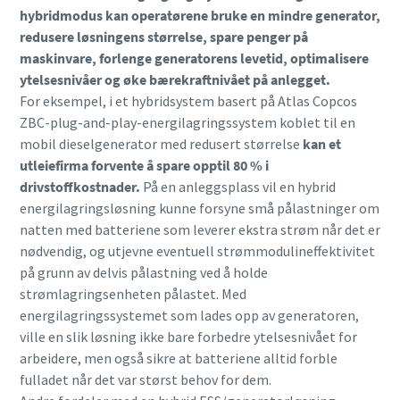
hybridmodus kan operatørene bruke en mindre generator,
redusere løsningens størrelse, spare penger på
maskinvare, forlenge generatorens levetid, optimalisere
ytelsesnivåer og øke bærekraftnivået på anlegget.
For eksempel, i et hybridsystem basert på Atlas Copcos
ZBC-plug-and-play-energilagringssystem koblet til en
mobil dieselgenerator med redusert størrelse
kan et
utleiefirma forvente å spare opptil 80 % i
drivstoffkostnader.
På en anleggsplass vil en hybrid
energilagringsløsning kunne forsyne små pålastninger om
natten med batteriene som leverer ekstra strøm når det er
nødvendig, og utjevne eventuell strømmodulineffektivitet
på grunn av delvis pålastning ved å holde
strømlagringsenheten pålastet. Med
energilagringssystemet som lades opp av generatoren,
ville en slik løsning ikke bare forbedre ytelsesnivået for
arbeidere, men også sikre at batteriene alltid forble
fulladet når det var størst behov for dem.