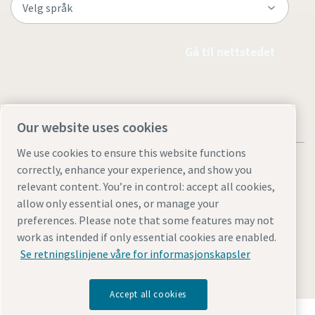
Gå til nettstedet
Our website uses cookies
We use cookies to ensure this website functions
correctly, enhance your experience, and show you
relevant content. You’re in control: accept all cookies,
allow only essential ones, or manage your
Juridiske merknader og personvernmerknader
preferences. Please note that some features may not
Manage cookies
Tilgjengelighet
Nettstedskart
work as intended if only essential cookies are enabled.
Se retningslinjene våre for informasjonskapsler
© 2026 Atlas Copco
Accept all cookies