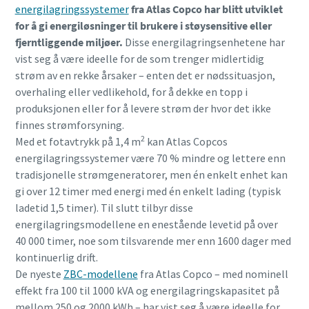
energilagringssystemer
fra Atlas Copco har blitt utviklet
for å gi energiløsninger til brukere i støysensitive eller
fjerntliggende miljøer.
Disse energilagringsenhetene har
vist seg å være ideelle for de som trenger midlertidig
strøm av en rekke årsaker – enten det er nødssituasjon,
overhaling eller vedlikehold, for å dekke en topp i
produksjonen eller for å levere strøm der hvor det ikke
finnes strømforsyning.
2
Med et fotavtrykk på 1,4 m
kan Atlas Copcos
energilagringssystemer være 70 % mindre og lettere enn
tradisjonelle strømgeneratorer, men én enkelt enhet kan
gi over 12 timer med energi med én enkelt lading (typisk
ladetid 1,5 timer). Til slutt tilbyr disse
energilagringsmodellene en enestående levetid på over
40 000 timer, noe som tilsvarende mer enn 1600 dager med
kontinuerlig drift.
De nyeste
ZBC-modellene
fra Atlas Copco – med nominell
effekt fra 100 til 1000 kVA og energilagringskapasitet på
mellom 250 og 2000 kWh – har vist seg å være ideelle for