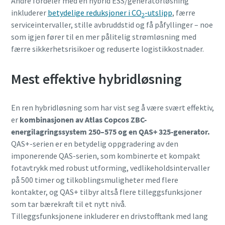
Andre fordeler med en hybrid ESS/generatorløsning
inkluderer
betydelige reduksjoner i CO
-utslipp
, færre
2
serviceintervaller, stille avbruddstid og få påfyllinger – noe
som igjen fører til en mer pålitelig strømløsning med
færre sikkerhetsrisikoer og reduserte logistikkostnader.
Mest effektive hybridløsning
En ren hybridløsning som har vist seg å være svært effektiv,
er
kombinasjonen av Atlas Copcos ZBC-
energilagringssystem 250–575 og en QAS+ 325-generator.
QAS+-serien er en betydelig oppgradering av den
imponerende QAS-serien, som kombinerte et kompakt
fotavtrykk med robust utforming, vedlikeholdsintervaller
på 500 timer og tilkoblingsmuligheter med flere
kontakter, og QAS+ tilbyr altså flere tilleggsfunksjoner
som tar bærekraft til et nytt nivå.
Tilleggsfunksjonene inkluderer en drivstofftank med lang