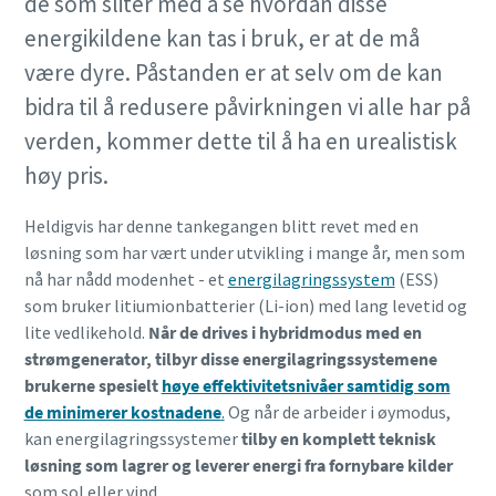
de som sliter med å se hvordan disse
energikildene kan tas i bruk, er at de må
være dyre. Påstanden er at selv om de kan
bidra til å redusere påvirkningen vi alle har på
verden, kommer dette til å ha en urealistisk
høy pris.
Heldigvis har denne tankegangen blitt revet med en
løsning som har vært under utvikling i mange år, men som
nå har nådd modenhet - et
energilagringssystem
(ESS)
som bruker litiumionbatterier (Li-ion) med lang levetid og
lite vedlikehold.
Når de drives i hybridmodus med en
strømgenerator, tilbyr disse energilagringssystemene
brukerne spesielt
høye effektivitetsnivåer samtidig som
de minimerer kostnadene
.
Og når de arbeider i øymodus,
kan energilagringssystemer
tilby en komplett teknisk
løsning som lagrer og leverer energi fra fornybare kilder
som sol eller vind.