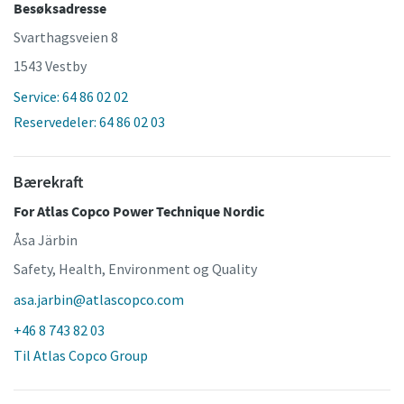
Besøksadresse
Svarthagsveien 8
1543 Vestby
Service: 64 86 02 02
Reservedeler: 64 86 02 03
Bærekraft
For Atlas Copco Power Technique Nordic
Åsa Järbin
Safety, Health, Environment og Quality
asa.jarbin@atlascopco.com
+46 8 743 82 03
Til Atlas Copco Group