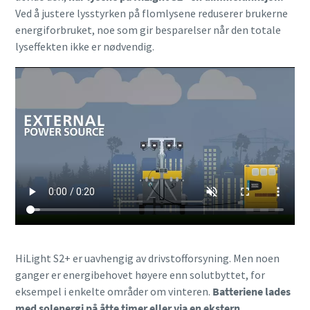
Ved å justere lysstyrken på flomlysene reduserer brukerne
energiforbruket, noe som gir besparelser når den totale
lyseffekten ikke er nødvendig.
HiLight S2+ er uavhengig av drivstofforsyning. Men noen
ganger er energibehovet høyere enn solutbyttet, for
eksempel i enkelte områder om vinteren.
Batteriene lades
med solenergi på åtte timer eller via en ekstern