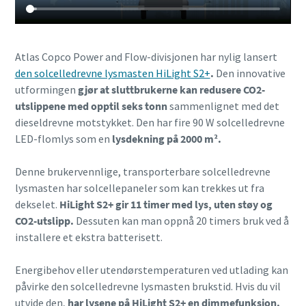
Atlas Copco Power and Flow-divisjonen har nylig lansert
den solcelledrevne lysmasten HiLight S2+
.
Den innovative
utformingen
gjør at sluttbrukerne kan redusere CO2-
utslippene med opptil seks tonn
sammenlignet med det
dieseldrevne motstykket. Den har fire 90 W solcelledrevne
LED-flomlys som en
lysdekning på 2000 m².
Denne brukervennlige, transporterbare solcelledrevne
lysmasten har solcellepaneler som kan trekkes ut fra
dekselet.
HiLight S2+ gir 11 timer med lys, uten støy og
CO2-utslipp.
Dessuten kan man oppnå 20 timers bruk ved å
installere et ekstra batterisett.
Energibehov eller utendørstemperaturen ved utlading kan
påvirke den solcelledrevne lysmasten brukstid. Hvis du vil
utvide den,
har lysene på HiLight S2+ en dimmefunksjon.