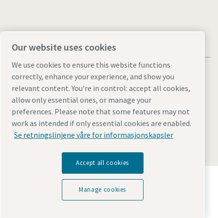
Our website uses cookies
We use cookies to ensure this website functions
correctly, enhance your experience, and show you
relevant content. You’re in control: accept all cookies,
allow only essential ones, or manage your
Juridiske merknader og personvernmerknader
preferences. Please note that some features may not
Manage cookies
Tilgjengelighet
Nettstedskart
work as intended if only essential cookies are enabled.
Se retningslinjene våre for informasjonskapsler
© 2026 Atlas Copco
Accept all cookies
Oppdag hvordan Atlas Copco Group muliggjør
teknologi som transformerer fremtiden.
Manage cookies
Besøk Atlas Copco Groups nettside