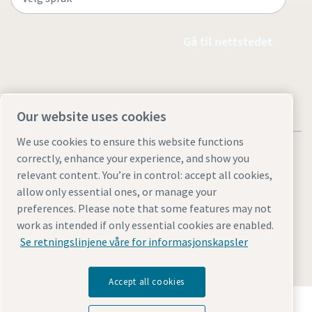
Gå til nettstedet
Our website uses cookies
We use cookies to ensure this website functions
correctly, enhance your experience, and show you
relevant content. You’re in control: accept all cookies,
allow only essential ones, or manage your
Juridiske merknader og personvernmerknader
preferences. Please note that some features may not
Manage cookies
Tilgjengelighet
Nettstedskart
work as intended if only essential cookies are enabled.
Se retningslinjene våre for informasjonskapsler
© 2026 Atlas Copco
Accept all cookies
Oppdag hvordan Atlas Copco Group muliggjør