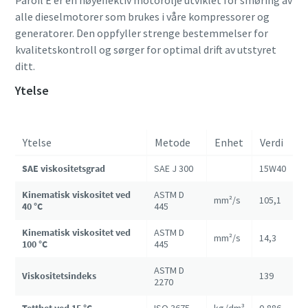
Paroil E er en høyeffektiv motorolje utviklet for smøring av
alle dieselmotorer som brukes i våre kompressorer og
generatorer. Den oppfyller strenge bestemmelser for
kvalitetskontroll og sørger for optimal drift av utstyret
ditt.
Ytelse
Ytelse
Metode
Enhet
Verdi
SAE viskositetsgrad
SAE J 300
15W40
Kinematisk viskositet ved
ASTM D
mm²/s
105,1
40 °C
445
Kinematisk viskositet ved
ASTM D
mm²/s
14,3
100 °C
445
ASTM D
Viskositetsindeks
139
2270