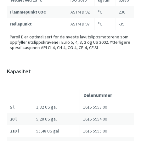
Tetthet ved 15 °C
ISO 3675
kg/dm³
0,886
Flammepunkt COC
ASTM D 92
°C
230
Hellepunkt
ASTM D 97
°C
-39
Paroil E er optimalisert for de nyeste lavutslippsmotorene som
oppfyller utslippskravene i Euro 5, 4, 3, 2 og US 2002. Ytterligere
spesifikasjoner: API CI-4, CH-4, CG-4, CF-4, CF.SL
Kapasitet
Delenummer
5 l
1,32 US gal
1615 5953 00
20 l
5,28 US gal
1615 5954 00
210 l
55,48 US gal
1615 5955 00