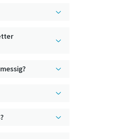
etter
lmessig?
8?