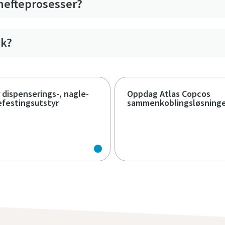
 hefteprosesser?
mk?
 dispenserings-, nagle-
Oppdag Atlas Copcos
efestingsutstyr
sammenkoblingsløsning