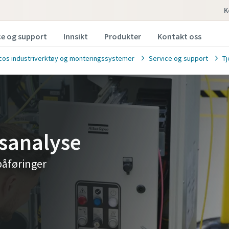
K
ce og support
Innsikt
Produkter
Kontakt oss
cos industriverktøy og monteringssystemer
Service og support
Tj
sanalyse
 påføringer