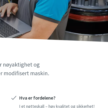
r nøyaktighet og
er modifisert maskin.
Hva er fordelene?
I et nøtteskall – høy kvalitet og sikkerhet!