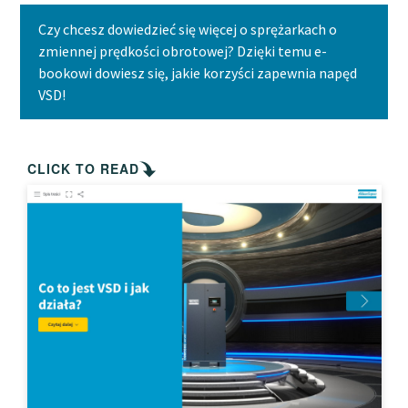
Czy chcesz dowiedzieć się więcej o sprężarkach o
zmiennej prędkości obrotowej? Dzięki temu e-
bookowi dowiesz się, jakie korzyści zapewnia napęd
VSD!