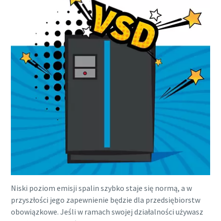
energii.
Więcej
Niski poziom emisji spalin szybko staje się normą, a w
przyszłości jego zapewnienie będzie dla przedsiębiorstw
obowiązkowe. Jeśli w ramach swojej działalności używasz
10 kroków do ekologicznej i bardziej