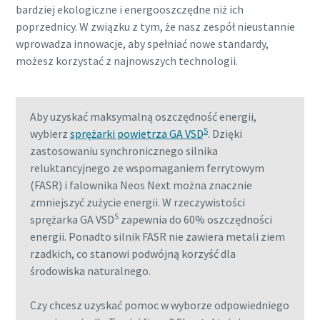
bardziej ekologiczne i energooszczędne niż ich
poprzednicy. W związku z tym, że nasz zespół nieustannie
wprowadza innowacje, aby spełniać nowe standardy,
możesz korzystać z najnowszych technologii.
Aby uzyskać maksymalną oszczędność energii,
S
wybierz
sprężarki powietrza GA VSD
. Dzięki
zastosowaniu synchronicznego silnika
reluktancyjnego ze wspomaganiem ferrytowym
(FASR) i falownika Neos Next można znacznie
zmniejszyć zużycie energii. W rzeczywistości
S
sprężarka GA VSD
zapewnia do 60% oszczędności
Wszystko, co musisz wiedzieć o procesie
energii. Ponadto silnik FASR nie zawiera metali ziem
transportu pneumatycznego
rzadkich, co stanowi podwójną korzyść dla
środowiska naturalnego.
Dowiedz się, w jaki sposób możesz stworzyć bardziej
wydajny proces transportu pneumatycznego.
Czy chcesz uzyskać pomoc w wyborze odpowiedniego