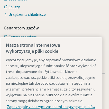
Spusty
Urządzenia chłodnicze
Genarotory gazów
Generatory tlenu
Nasza strona internetowa
Generatory azotu
wykorzystuje pliki cookie.
Wykorzystujemy je, aby zapewnić prawidłowe działanie
serwisu, ulepszać jego funkcjonalność oraz wyświetlać
treści dopasowane do użytkownika. Możesz
zaakceptować wszystkie pliki cookie, zezwolić jedynie
na niezbędne lub dostosować ustawienia zgodnie z
własnymi preferencjami. Pamiętaj, że przy zezwoleniu
wyłącznie na niezbędne pliki cookie niektóre funkcje
Informacje prawne i dotyczące ochrony prywatności
strony mogą działać w ograniczonym zakresie.
Zarządzaj ustawieniami
Dostępność cyfrowa
Mapa witryny
Zapoznaj się z naszymi zasadami dotyczącymi plików