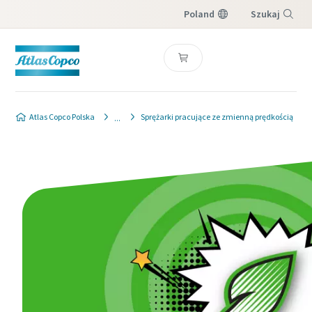
Poland
Szukaj
Menu
Atlas Copco Polska
Sprężarki pracujące ze zmienną prędkością