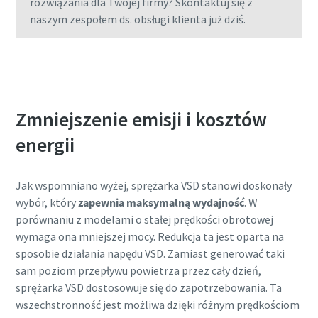
rozwiązania dla Twojej firmy? Skontaktuj się z
Więcej
naszym zespołem ds. obsługi klienta już dziś.
Skontaktuj się z nami już dziś
Zmniejszenie emisji i kosztów
energii
Jak wspomniano wyżej, sprężarka VSD stanowi doskonały
wybór, który
zapewnia maksymalną wydajność
. W
porównaniu z modelami o stałej prędkości obrotowej
wymaga ona mniejszej mocy. Redukcja ta jest oparta na
sposobie działania napędu VSD. Zamiast generować taki
sam poziom przepływu powietrza przez cały dzień,
sprężarka VSD dostosowuje się do zapotrzebowania. Ta
wszechstronność jest możliwa dzięki różnym prędkościom