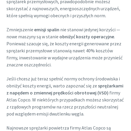
sprężarek przemysłowych, prawdopodobnie możesz
energooszczędnej produkcji
skorzystać z najnowszych, energooszczędnych urządzeń,
które spełnią wymogi obecnych i przyszłych norm.
Zmniejszanie emisji dwutlenku węgla w produkcji
ekologicznej — wszystko, co musisz wiedzieć
Zmniejszenie
emisji spalin
nie stanowi jedynej korzyści —
nowe maszyny są w stanie
obniżyć koszty operacyjne
.
Więcej
Ponieważ szacuje się, że koszty energii generowane przez
sprężarki przemysłowe stanowią nawet 40% kosztów
firmy, inwestowanie w wydajne urządzenia może przynieść
znaczne oszczędności.
Jeśli chcesz już teraz spełnić normy ochrony środowiska i
obniżyć koszty energii, warto zapoznać się ze
sprężarkami
z napędem o zmiennej prędkości obrotowej (VSD)
firmy
Atlas Copco. W niektórych przypadkach możesz skorzystać
z rządowych programów na rzecz przyszłości neutralnej
pod względem emisji dwutlenku węgla.
Najnowsze sprężarki powietrza firmy Atlas Copco są