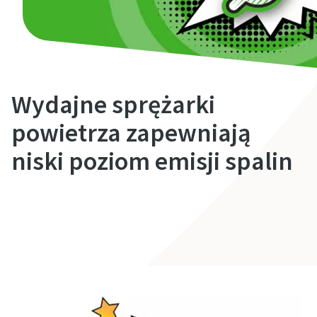
Wydajne sprężarki
powietrza zapewniają
niski poziom emisji spalin
Skontaktuj się z nami
Zoptymalizuj przepływ powietrza przy użyciu
sterownika centralnego
Nasz najnowszy sterownik centralny, Optimizer 4.0,
zapewnia stabilne działanie instalacji i obniża koszty