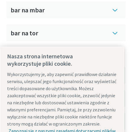
bar na mbar
bar na tor
Przeliczanie psi
Nasza strona internetowa
wykorzystuje pliki cookie.
psi na atm
Wykorzystujemy je, aby zapewnić prawidłowe działanie
serwisu, ulepszać jego funkcjonalność oraz wyświetlać
treści dopasowane do użytkownika. Możesz
zaakceptować wszystkie pliki cookie, zezwolić jedynie
psi na tor
na niezbędne lub dostosować ustawienia zgodnie z
własnymi preferencjami. Pamiętaj, że przy zezwoleniu
wyłącznie na niezbędne pliki cookie niektóre funkcje
psi na Pa
strony mogą działać w ograniczonym zakresie.
Zapoznaj się z naszymi zasadami dotyczącymi plików