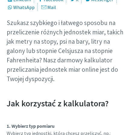
WhatsApp
Mail
Szukasz szybkiego i łatwego sposobu na
przeliczenie różnych jednostek miar, takich
jak metry na stopy, psi na bary, litry na
galony lub stopnie Celsjusza na stopnie
Fahrenheita? Nasz darmowy kalkulator
przeliczania jednostek miar online jest do
Twojej dyspozycji.
Jak korzystać z kalkulatora?
Zoptymalizuj przepływ powietrza przy użyciu
sterownika centralnego
Nasz najnowszy sterownik centralny, Optimizer 4.0,
1. Wybierz typ pomiaru
zapewnia stabilne działanie instalacji i obniża koszty
Wybierz typ jednostki, którą chcesz przeliczyć, np.: