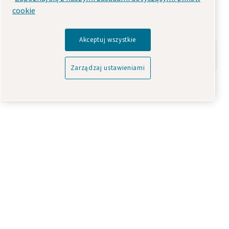
cookie
Przeliczanie standardowej atmosfery
Akceptuj wszystkie
atm na Pa
Zarządzaj ustawieniami
Przeliczanie jednostek natężenia
przepływu
Przeliczanie litrów na sekundę (l/sek.)
l/sek na l/min