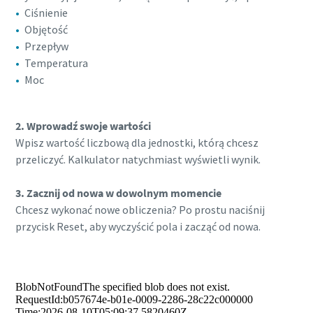
energii.
Ciśnienie
Objętość
Przepływ
Więcej
Temperatura
Moc
2. Wprowadź swoje wartości
Wpisz wartość liczbową dla jednostki, którą chcesz
przeliczyć. Kalkulator natychmiast wyświetli wynik.
3. Zacznij od nowa w dowolnym momencie
Chcesz wykonać nowe obliczenia? Po prostu naciśnij
przycisk Reset, aby wyczyścić pola i zacząć od nowa.
10 kroków do ekologicznej i bardziej