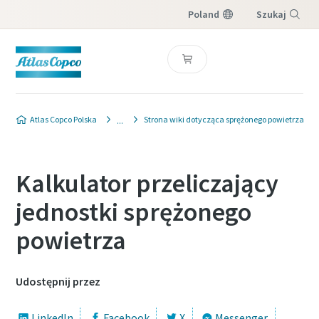
Poland
Szukaj
Menu
Atlas Copco Polska
Strona wiki dotycząca sprężonego powietrza
Kalkulator przeliczający
jednostki sprężonego
powietrza
Udostępnij przez
LinkedIn
Facebook
X
Messenger