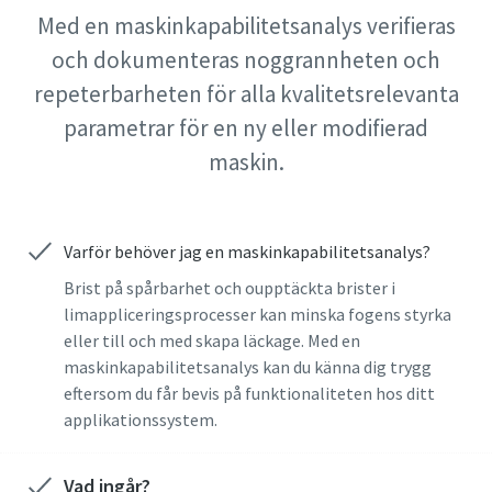
Med en maskinkapabilitetsanalys verifieras
och dokumenteras noggrannheten och
Dags att kalibrera?
repeterbarheten för alla kvalitetsrelevanta
Säkerställ kvalitet och minska defekter med
parametrar för en ny eller modifierad
verktygskalibrering och ackrediterad
maskin.
kvalitetssäkringskalibrering.​
Momentum Talks
Kalibrera dina verktyg på rätt sätt nu!
Upptäck inspirerande och engagerande samtal på Atlas
Varför behöver jag en maskinkapabilitetsanalys?
Copco
Brist på spårbarhet och oupptäckta brister i
limappliceringsprocesser kan minska fogens styrka
Titta
Visa alla våra branscher
eller till och med skapa läckage. Med en
maskinkapabilitetsanalys kan du känna dig trygg
Dokumentation och resurser
eftersom du får bevis på funktionaliteten hos ditt
Visa alla
applikationssystem.
Vad ingår?