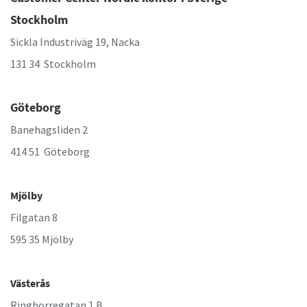
Stockholm
Sickla Industriväg 19, Nacka
131 34 Stockholm
Göteborg
Banehagsliden 2
414 51 Göteborg
Mjölby
Filgatan 8
595 35 Mjölby
Västerås
Ringborregatan 1 B