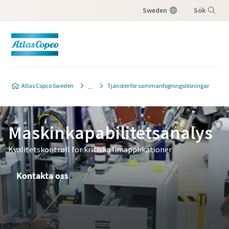
Sweden
Sök
Meny
Atlas Copco Sweden
Tjänster för sammanfogningslösningar
Maskinkapabilitetsanalys
Kvalitetskontroll för kritiska limapplikationer
Kontakta oss