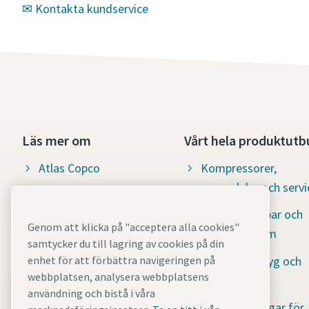
✉ Kontakta kundservice
Läs mer om
Vårt hela produktutb
Atlas Copco
Kompressorer,
reservdelar och servi
Våra lediga jobb och
karriärmöjligheter
Vakuumpumpar och
Genom att klicka på "acceptera alla cookies"
reningssystem
Socialt ansvar: Vatten åt
samtycker du till lagring av cookies på din
Alla
Industriverktyg och
enhet för att förbättra navigeringen på
webbplatsen, analysera webbplatsens
lösningar
De senaste nyheterna
användning och bistå i våra
Mobila lösningar för