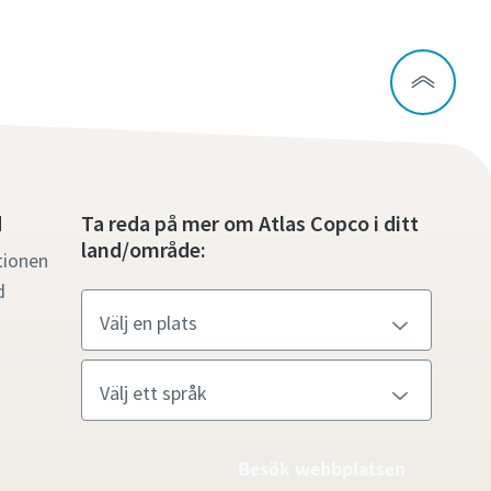
d
Ta reda på mer om Atlas Copco i ditt
land/område:
tionen
d
Besök webbplatsen