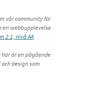
nom vår community för
lla en webbupplevelse
n 2.1, nivå AA
et här är en pågående
l och design som