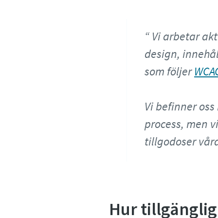
Vi arbetar ak
design, innehål
som följer
WCAG
Vi befinner oss
process, men vi
tillgodoser vå
Hur tillgängli