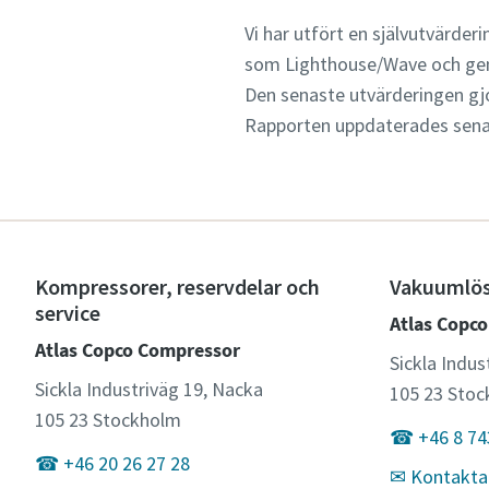
Vi har utfört en självutvärderi
som Lighthouse/Wave och gen
Den senaste utvärderingen gj
Rapporten uppdaterades sena
Kompressorer, reservdelar och
Vakuumlös
service
Atlas Copc
Atlas Copco Compressor
Sickla Indus
Sickla Industriväg 19, Nacka
105 23 Sto
105 23 Stockholm
☎ +46 8 74
☎ +46 20 26 27 28
✉ Kontakta