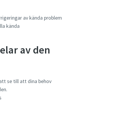
orrigeringar av kända problem
lla kända
elar av den
t se till att dina behov
den.
s