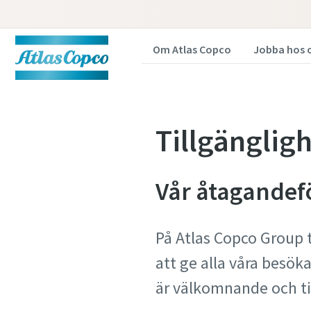
Om Atlas Copco
Jobba hos 
Tillgänglig
Vår åtagandef
På Atlas Copco Group t
att ge alla våra besö
är välkomnande och ti