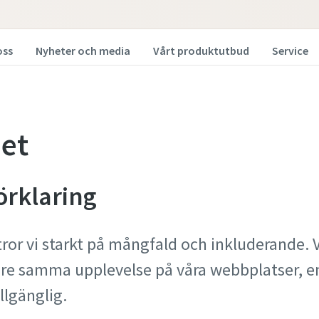
oss
Nyheter och media
Vårt produktutbud
Service
het
örklaring
ror vi starkt på mångfald och inkluderande. Vi
kare samma upplevelse på våra webbplatser, 
llgänglig.