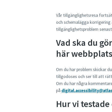
Vår tillgänglighetsresa forts
och schemalägga korrigering a
tillgänglighetsproblem senast 
Vad ska du gö
här webbplat
Om du har problem skickar du e
tillgodoses och ser till att rä
Om du har några kommentarer 
på
digital.accessibility@atl
Hur vi testad