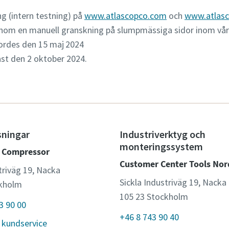
ng (intern testning) på
www.atlascopco.com
och
www.atlas
om en manuell granskning på slumpmässiga sidor inom vå
ordes den 15 maj
2024
st den 2 oktober 2024.
ningar
Industriverktyg och
monteringssystem
o Compressor
Customer Center Tools Nor
triväg 19, Nacka
Sickla Industriväg 19, Nacka
ckholm
105 23 Stockholm
3 90 00
+46 8 743 90 40
 kundservice