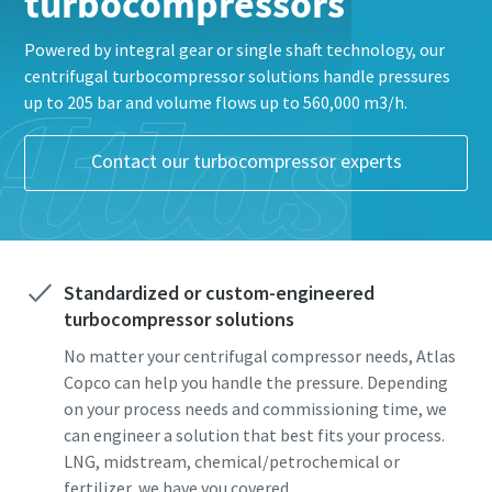
turbocompressors
Powered by integral gear or single shaft technology, our
centrifugal turbocompressor solutions handle pressures
up to 205 bar and volume flows up to 560,000 m3/h.
Contact our turbocompressor experts
Marknadens mest energieffektiva
Standardized or custom-engineered
blåsmaskiner
turbocompressor solutions
Vi erbjuder ett komplett produktprogram inom lågtryck
No matter your centrifugal compressor needs, Atlas
och vi kan hjälpa kunder att hitta en optimal lösning
Copco can help you handle the pressure. Depending
oavsett behov och typ av applikation. En blåsmaskin från
on your process needs and commissioning time, we
Atlas Copco kan sänka energikostnaderna med upp till
can engineer a solution that best fits your process.
40%.
LNG, midstream, chemical/petrochemical or
fertilizer, we have you covered.