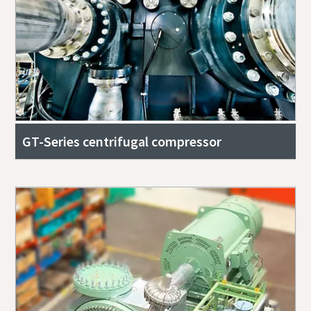
GT-Series centrifugal compressor
Allt du behöver veta om din process för
pneumatiska transporter
Upptäck hur du kan skapa en effektivare process för
pneumatiska transporter.
Läs mer