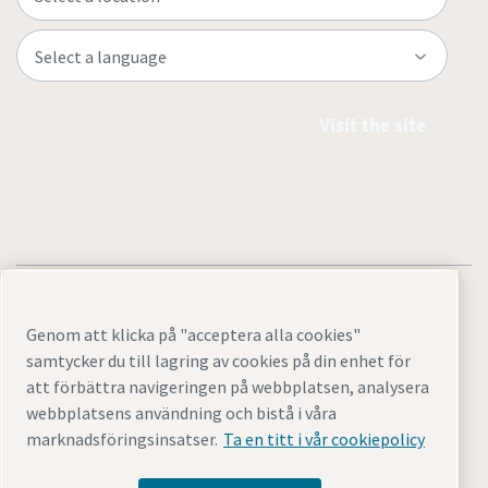
Visit the site
Genom att klicka på "acceptera alla cookies"
samtycker du till lagring av cookies på din enhet för
Legal & Privacy Notices
Cookie-inställningar
Tillgänglighet
att förbättra navigeringen på webbplatsen, analysera
Sitemap
webbplatsens användning och bistå i våra
marknadsföringsinsatser.
Ta en titt i vår cookiepolicy
© 2026 Atlas Copco AB GROUP CENTER