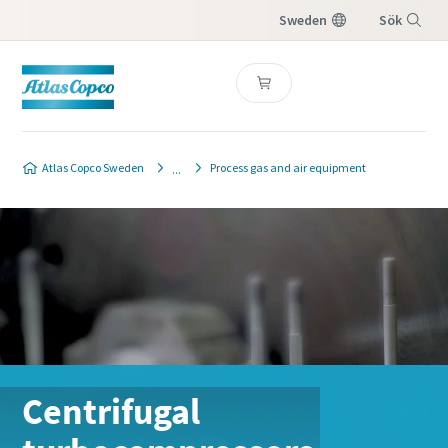
Sweden
Sök
Meny
Atlas Copco Sweden
Process gas and air equipment
Centrifugal