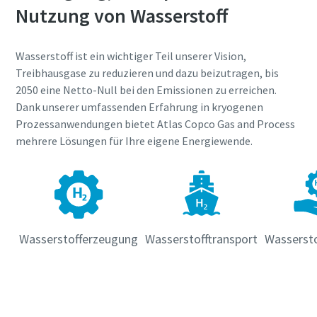
Alle mit (*) gekennzeichnete Felder sind Pflichtfelder.
Nutzung von Wasserstoff
Persönliche Angaben
Wasserstoff ist ein wichtiger Teil unserer Vision,
Vorname
Treibhausgase zu reduzieren und dazu beizutragen, bis
2050 eine Netto-Null bei den Emissionen zu erreichen.
Dank unserer umfassenden Erfahrung in kryogenen
Nachname
Prozessanwendungen bietet Atlas Copco Gas and Process
mehrere Lösungen für Ihre eigene Energiewende.
E-Mail
Telefon
Wasserstofferzeugung
Wasserstofftransport
Wasserst
Weitere Informationen
Erfahren Sie mehr über Wasserstoff
Firma