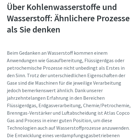
Über Kohlenwasserstoffe und
Wasserstoff: Ähnlichere Prozesse
Land
als Sie denken
Straße
Beim Gedanken an Wasserstoff kommen einem
Anwendungen wie Gasaufbereitung, Flüssigerdgas oder
Stadt
petrochemische Prozesse nicht unbedingt als Erstes in
den Sinn. Trotz der unterschiedlichen Eigenschaften der
Gase sind die Maschinen für die jeweilige Verarbeitung
Postleitzahl
jedoch bemerkenswert ähnlich. Dank unserer
jahrzehntelangen Erfahrung in den Bereichen
Flüssigerdgas, Erdgasverarbeitung, Chemie/Petrochemie,
Anfordern
Brenngas-Verstärker und Luftabscheidung ist Atlas Copco
Gas and Process in einer guten Position, um diese
Anforderungstyp
Technologien auch auf Wasserstoffprozesse anzuwenden.
Die Entwicklung eines verdampfungsgasbetriebenen