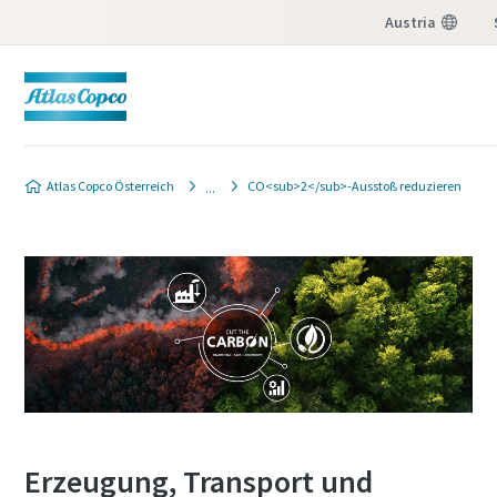
Austria
Men
Produktanfrage
Atlas Copco Österreich
CO<sub>2</sub>-Ausstoß reduzieren
Wenn Sie ein Angebot von Ihrem Atlas Copco-
Verkaufsberater erhalten möchten, füllen Sie bitte das
unten stehende Formular aus. Wir lassen Ihnen die
gewünschten Angebotsinformationen kurzfristig
zukommen.
Sie können uns auch direkt eine Nachricht senden, inde
Sie auf die folgende E-Mail-Adresse
klicken:
website.austria@atlascopco.com
Erzeugung, Transport und