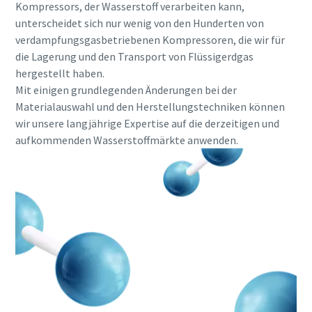
Kompressors, der Wasserstoff verarbeiten kann,
Beliebige Frage oder Anforderung
unterscheidet sich nur wenig von den Hunderten von
verdampfungsgasbetriebenen Kompressoren, die wir für
die Lagerung und den Transport von Flüssigerdgas
hergestellt haben.
10 Schritte hin zu einer umweltfreundlichen und
Mit einigen grundlegenden Änderungen bei der
effizienteren Produktion
Materialauswahl und den Herstellungstechniken können
CO2-Reduzierung für eine umweltfreundliche Produktion – all
wir unsere langjährige Expertise auf die derzeitigen und
Sie wissen müssen
aufkommenden Wasserstoffmärkte anwenden.
Wenn Sie diese Anfrage absenden, kann Atlas
Erfahren Sie mehr
Copco Sie anhand der gesammelten
Informationen kontaktieren. Weitere
Informationen finden Sie in unserer
Datenschutzrichtlinie.
Ich habe die Datenschutzrichtlinie
gelesen und akzeptiert.
Ich erkläre mich hiermit ausdrücklich