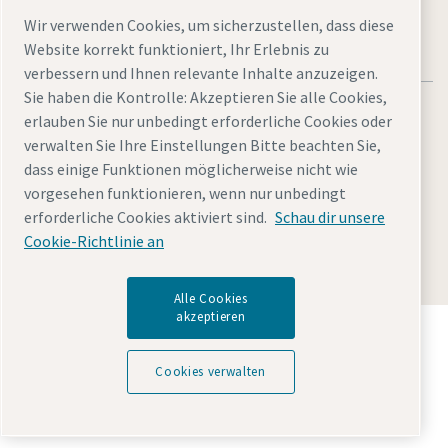
Wir verwenden Cookies, um sicherzustellen, dass diese
Website korrekt funktioniert, Ihr Erlebnis zu
verbessern und Ihnen relevante Inhalte anzuzeigen.
Sie haben die Kontrolle: Akzeptieren Sie alle Cookies,
erlauben Sie nur unbedingt erforderliche Cookies oder
verwalten Sie Ihre Einstellungen Bitte beachten Sie,
dass einige Funktionen möglicherweise nicht wie
Rechtliche Hinweise und Datenschutzerklärung
vorgesehen funktionieren, wenn nur unbedingt
Cookies verwalten
Barrierefreiheit
Sitemap
erforderliche Cookies aktiviert sind.
Schau dir unsere
Cookie-Richtlinie an
© 2026 Atlas Copco GmbH
Alle Cookies
akzeptieren
Entdecken Sie, wie die Atlas Copco Group
Technologien ermöglicht, die die Zukunft verändern.
Cookies verwalten
Besuchen Sie die Website der Atlas Copco Group
Teil der Atlas Copco Group