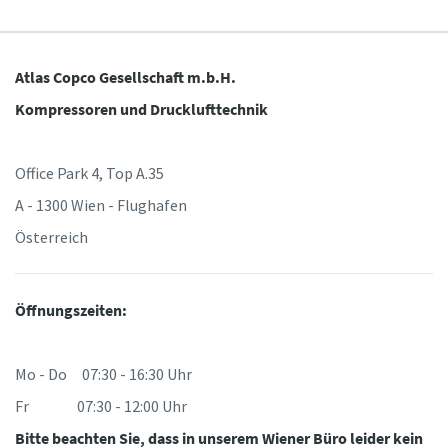
Anforderungstyp
10 Schritte hin zu einer umweltfreundlichen
und effizienteren Produktion
Atlas Copco Gesellschaft m.b.H.
Beliebige Frage oder Anforderung
Kompressoren und Drucklufttechnik
CO2-Reduzierung für eine umweltfreundliche Produktion
– alles, was Sie wissen müssen
Office Park 4, Top A.35
Erfahren Sie mehr
A - 1300 Wien - Flughafen
Österreich
Wenn Sie diese Anfrage absenden,
Öffnungszeiten:
kann Atlas Copco Sie anhand der
gesammelten Informationen
Mo - Do 07:30 - 16:30 Uhr
kontaktieren. Weitere
Informationen finden Sie in
Fr 07:30 - 12:00 Uhr
unserer Datenschutzrichtlinie.
Bitte beachten Sie, dass in unserem Wiener Büro leider kein