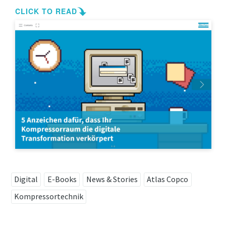
Firma
Land
Straße
Stadt
Postleitzahl
Digital
E-Books
News & Stories
Atlas Copco
Kompressortechnik
Anfordern