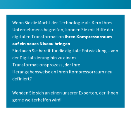
Alle mit (*) gekennzeichnete Felder sind
Pflichtfelder.
Wenn Sie die Macht der Technologie als Kern Ihres
Unternehmens begreifen, können Sie mit Hilfe der
Persönliche Angaben
digitalen Transformation
Ihren Kompressorraum
auf ein neues Niveau bringen
.
Vorname
Sind auch Sie bereit für die digitale Entwicklung – von
der Digitalisierung hin zu einem
Transformationsprozess, der Ihre
Nachname
Herangehensweise an Ihren Kompressorraum neu
definiert?
E-Mail
Wenden Sie sich an einen unserer Experten, der Ihnen
gerne weiterhelfen wird!
Telefon
Kontaktieren Sie uns noch heute
Weitere Informationen