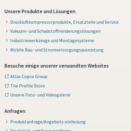
Unsere Produkte und Lösungen
Absenden
Druckluftkompressorprodukte, Ersatzteile und Service
Anti-Roboter-Verifizierung
Vakuum- und Schadstoffminderungslösungen
Hier klicken
Industriewerkzeuge und Montagesysteme
Friendly
Captcha ⇗
Mobile Bau- und Stromversorgungsausrüstung
Besuche einige unserer verwandten Websites
Atlas Copco Group
The Profile Store
Unsere Foto- und Videogalerie
Anfragen
Produktanfrage/Angebots-einholung
Ersatzteil- und Serviceanfrage