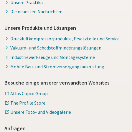
Unsere Praktika
Absenden
Die neuesten Nachrichten
Unsere Produkte und Lösungen
Anti-Roboter-Verifizierung
Hier klicken
Druckluftkompressorprodukte, Ersatzteile und Service
Friendly
Captcha ⇗
Vakuum- und Schadstoffminderungslösungen
Industriewerkzeuge und Montagesysteme
Mobile Bau- und Stromversorgungsausrüstung
Besuche einige unserer verwandten Websites
Atlas Copco Group
The Profile Store
Unsere Foto- und Videogalerie
Anfragen