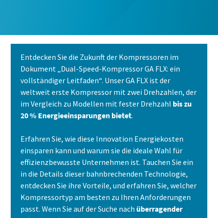
Alle mit (*) gekennzeichnete Felder sind
Pflichtfelder.
Persönliche Angaben
Entdecken Sie die Zukunft der Kompressoren im
Dokument „Dual-Speed-Kompressor GA FLX: ein
vollständiger Leitfaden“. Unser GA FLX ist der
Vorname
weltweit erste Kompressor mit zwei Drehzahlen, der
im Vergleich zu Modellen mit fester Drehzahl
bis zu
20 % Energieeinsparungen bietet
.
Nachname
Erfahren Sie, wie diese Innovation Energiekosten
einsparen kann und warum sie die ideale Wahl für
E-Mail
effizienzbewusste Unternehmen ist. Tauchen Sie ein
in die Details dieser bahnbrechenden Technologie,
entdecken Sie ihre Vorteile, und erfahren Sie, welcher
Telefon
Kompressortyp am besten zu Ihren Anforderungen
passt. Wenn Sie auf der Suche nach
überragender
Weitere Informationen