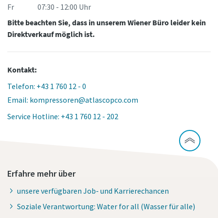
Fr 07:30 - 12:00 Uhr
Ich habe die
Datenschutzrichtlinie
Bitte beachten Sie, dass in unserem Wiener Büro leider kein
gelesen und akzeptiert.
Direktverkauf möglich ist.
Ich erkläre mich hiermit
ausdrücklich damit
Kontakt:
einverstanden, dass Atlas
Copco mir
Telefon: +43 1 760 12 - 0
Marketinginformationen
Email: kompressoren@atlascopco.com
Alles, was Sie über Ihren pneumatischen
über seine Produkte
zusendet, mich auf
Förderprozess wissen müssen
Service Hotline: +43 1 760 12 - 202
freiwilliger Basis zur
Teilnahme an Online-
Entdecken Sie, wie Sie einen effizienteren pneumatischen
Umfragen einlädt oder seine
Förderprozess schaffen können.
Vertriebsmitarbeiter direkt
auf mich zukommen lässt.
Mir ist bekannt, dass ich
Erfahren Sie mehr
Erfahre mehr über
meine Zustimmung
gegenüber Atlas Copco
unsere verfügbaren Job- und Karrierechancen
jederzeit widerrufen kann.
Soziale Verantwortung: Water for all (Wasser für alle)