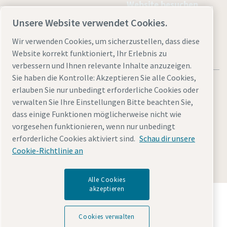
Website besuchen
Unsere Website verwendet Cookies.
Wir verwenden Cookies, um sicherzustellen, dass diese
Website korrekt funktioniert, Ihr Erlebnis zu
verbessern und Ihnen relevante Inhalte anzuzeigen.
Sie haben die Kontrolle: Akzeptieren Sie alle Cookies,
erlauben Sie nur unbedingt erforderliche Cookies oder
verwalten Sie Ihre Einstellungen Bitte beachten Sie,
dass einige Funktionen möglicherweise nicht wie
Rechtliche Hinweise und Datenschutzerklärung
vorgesehen funktionieren, wenn nur unbedingt
Cookies verwalten
Barrierefreiheit
Sitemap
erforderliche Cookies aktiviert sind.
Schau dir unsere
Cookie-Richtlinie an
© 2026 Atlas Copco GmbH
Alle Cookies
akzeptieren
Entdecken Sie, wie die Atlas Copco Group
Technologien ermöglicht, die die Zukunft verändern.
Cookies verwalten
Besuchen Sie die Website der Atlas Copco Group