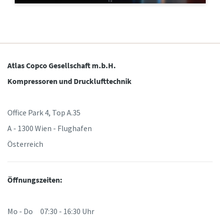
Anforderungstyp
10 Schritte hin zu einer umweltfreundlichen
und effizienteren Produktion
Beliebige Frage oder Anforderung
CO2-Reduzierung für eine umweltfreundliche Produktion
Atlas Copco Gesellschaft m.b.H.
– alles, was Sie wissen müssen
Kompressoren und Drucklufttechnik
Erfahren Sie mehr
Office Park 4, Top A.35
A - 1300 Wien - Flughafen
Österreich
Wenn Sie diese Anfrage absenden,
kann Atlas Copco Sie anhand der
gesammelten Informationen
Öffnungszeiten:
kontaktieren. Weitere
Informationen finden Sie in
unserer Datenschutzrichtlinie.
Mo - Do 07:30 - 16:30 Uhr