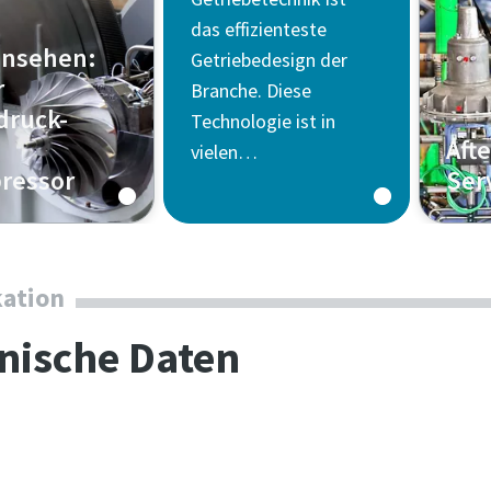
das effizienteste
ansehen:
Getriebedesign der
r
Branche. Diese
druck-
Technologie ist in
Aft
vielen
ressor
Ser
Turbokompressoren
und Turboexpandern
Erfah
von Atlas Copco Gas
über 
and Process zu
24/7-
kation
finden
Diens
nische Daten