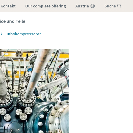
Kontakt
our complete offering
Austria
Suche
ice und Teile
Menü
Turbokompressoren
 möchten,
lgende E-