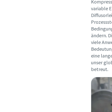
Kompresso
variable E
Diffusorl
Prozessst
Bedingung
ändern. D
viele Anw
Bedeutung
eine lang
unser glo
betreut.
Absend
Anti-