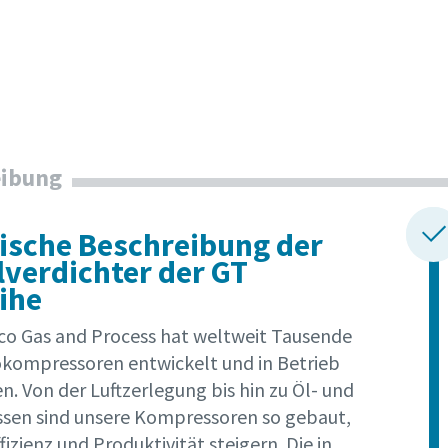
Informationen
eibung
ische Beschreibung der
lverdichter der GT
ihe
co Gas and Process hat weltweit Tausende
kompressoren entwickelt und in Betrieb
zahl
 Von der Luftzerlegung bis hin zu Öl- und
sen sind unsere Kompressoren so gebaut,
n
ffizienz und Produktivität steigern. Die in