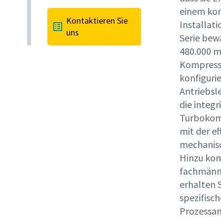
einem ko
Kontaktieren Sie
Installat
Anforde
uns
Serie bew
480.000 m
Beliebig
Kompresso
konfigurie
Antriebsl
die integr
Turbokomp
mit der e
mechanisc
Hinzu kom
fachmänni
erhalten S
spezifisc
Prozessan