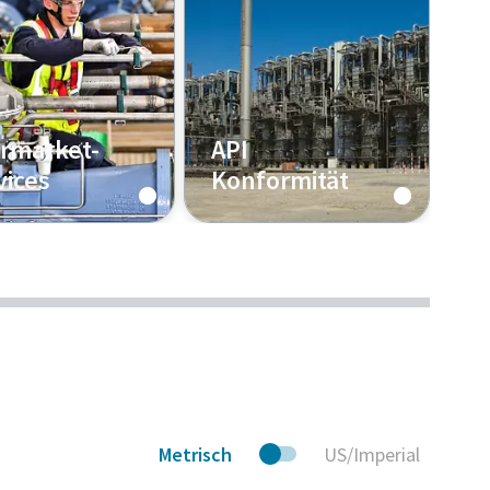
ermarket-
API
vices
Konformität
ren Sie mehr
Erfahren Sie, wie
unsere globalen
Atlas Copco die
Service
strengen
tleistungen
Anforderungen des
American Petroleum
Institute (API) und
andere Standards
erfüllt.
Metrisch
US/Imperial