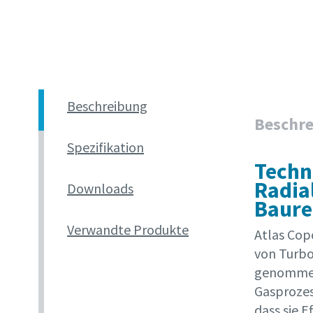
Weitere 
Firma
Beschreibung
Land
Beschr
Spezifikation
Straße
Techn
Radia
Downloads
Baure
Stadt
Verwandte Produkte
Atlas Cop
von Turbo
Postleit
genommen.
Gasprozes
Anforder
dass sie E