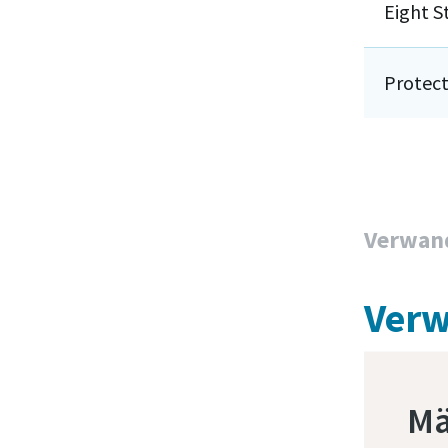
Eight S
Protect
Verwan
Verw
Mä