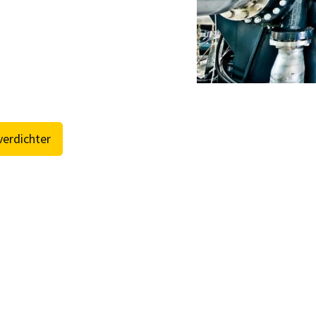
se klicken:
website.austria@atlascopco.com
) gekennzeichnete Felder sind Pflichtfelder.
che Angaben
verdichter
e
me