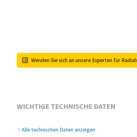
Mail-Adres
Alle mit (*
Persönli
Wenden Sie sich an unsere Experten für Radial
Vornam
Nachna
WICHTIGE TECHNISCHE DATEN
E-Mail
Telefon
Alle technischen Daten anzeigen