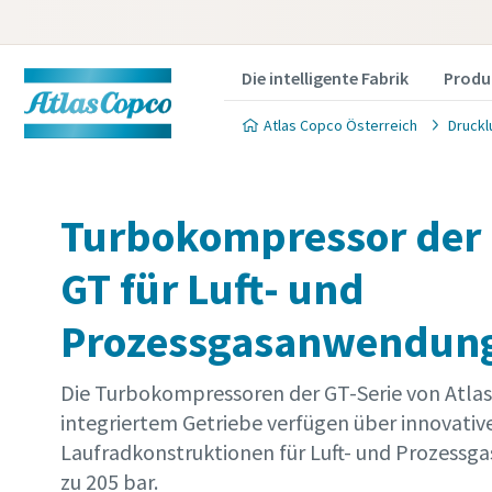
Die intelligente Fabrik
Produ
Atlas Copco Österreich
Druckl
Turbokompressor der 
GT für Luft- und
Produkt
Prozessgasanwendun
Wenn Sie e
Die Turbokompressoren der GT-Serie von Atla
füllen Sie 
integriertem Getriebe verfügen über innovativ
gewünscht
Laufradkonstruktionen für Luft- und Prozess
Sie können
zu 205 bar.