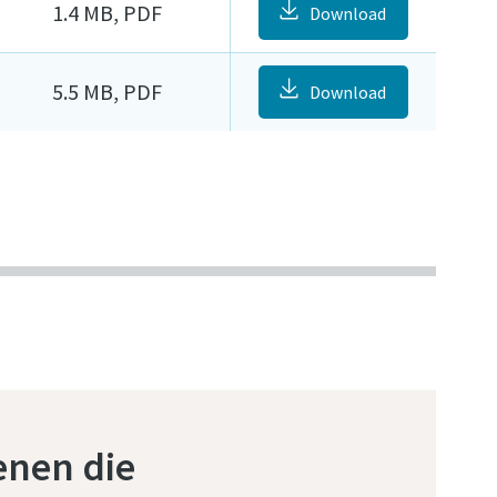
1.4 MB, PDF
Download
5.5 MB, PDF
Download
enen die