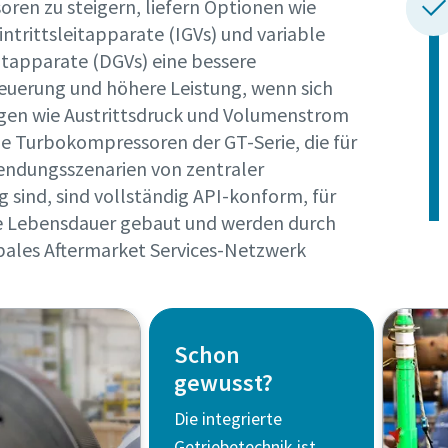
ren zu steigern, liefern Optionen wie
Ich habe die Datenschutzrichtlinie gelesen und akzeptiert.
intrittsleitapparate (IGVs) und variable
eitapparate (DGVs) eine bessere
Ich erkläre mich hiermit ausdrücklich damit einverstanden,
euerung und höhere Leistung, wenn sich
Atlas Copco mir Marketinginformationen über seine Produ
en wie Austrittsdruck und Volumenstrom
zusendet, mich auf freiwilliger Basis zur Teilnahme an Onl
ie Turbokompressoren der GT-Serie, die für
Umfragen einlädt oder seine Vertriebsmitarbeiter direkt a
mich zukommen lässt. Mir ist bekannt, dass ich meine
endungsszenarien von zentraler
Zustimmung gegenüber Atlas Copco jederzeit widerrufen k
 sind, sind vollständig API-konform, für
e Lebensdauer gebaut und werden durch
bales Aftermarket Services-Netzwerk
en
Roboter-Verifizierung
Schon
Hier klicken
gewusst?
Friendly
Captcha ⇗
Die integrierte
Getriebetechnik ist