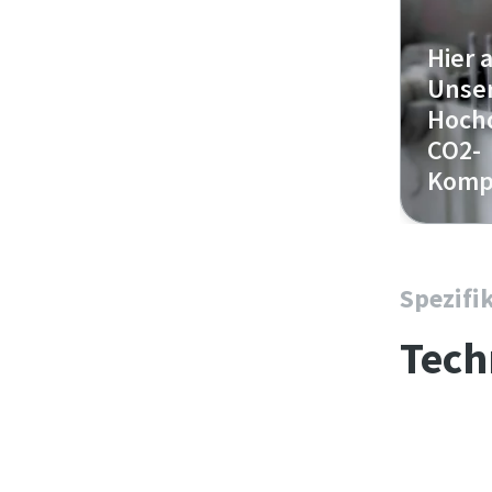
Hier 
Unse
Hoch
CO2-
Komp
Spezifi
Tech