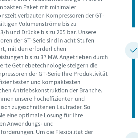
mpakten Paket mit minimaler
ionszeit verbauten Kompressoren der GT-
rungstyp
ältigen Volumenströme bis zu
3/h und Drücke bis zu 205 bar. Unsere
e Frage oder Anforderung
ren der GT-Serie sind in acht Stufen
rt, mit den erforderlichen
eistungen bis zu 37 MW. Angetrieben durch
ierte Getriebetechnologie steigern die
ressoren der GT-Serie Ihre Produktivität
ffizientesten und kompaktesten
hen Antriebskonstruktion der Branche.
men unsere hocheffizienten und
sch zugeschnittenen Laufräder. So
ie eine optimale Lösung für Ihre
Wenn Sie diese Anfrage absenden, kann Atlas Copco Sie anhand d
hen Anwendungs- und
gesammelten Informationen kontaktieren. Weitere Informatio
forderungen. Um die Flexibilität der
finden Sie in unserer Datenschutzrichtlinie.