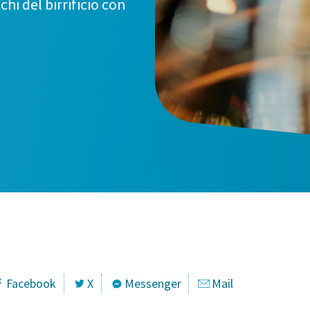
chi del birrificio con
pi contrassegnati con (*) sono obbligatori
onali
Facebook
X
Messenger
Mail
me