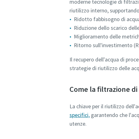
moderne tecnologie di filtraz
riutilizzo interno, supportando
Ridotto fabbisogno di acqu
Riduzione dello scarico dell
Invia
Miglioramento delle metriche
Ritorno sull'investimento (R
Verif
Il recupero dell'acqua di proc
strategie di riutilizzo delle ac
Come la filtrazione di
La chiave per il riutilizzo del
specifici,
garantendo che l'acqua 
utenze.