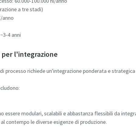
ocesso: 60.000-100.000 hl/anno
razione a tre stadi)
€/anno
~3-4 anni
 per l'integrazione
 di processo richiede un'integrazione ponderata e strategica d
ncludono:
no essere modulari, scalabili e abbastanza flessibili da integr
o al contempo le diverse esigenze di produzione.