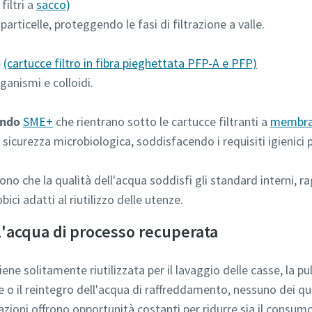
iltri a
sacco)
 particelle, proteggendo le fasi di filtrazione a valle.
o
(cartucce filtro in fibra pieghettata PFP-A e PFP)
ganismi e colloidi.
zando
SME+
che rientrano sotto le cartucce filtranti a
membran
 sicurezza microbiologica, soddisfacendo i requisiti igienici per
cono che la qualità dell'acqua soddisfi gli standard interni, r
bici adatti al riutilizzo delle utenze.
 l'acqua di processo recuperata
ne solitamente riutilizzata per il lavaggio delle casse, la puli
e o il reintegro dell'acqua di raffreddamento, nessuno dei qua
zioni offrono opportunità costanti per ridurre sia il consumo 