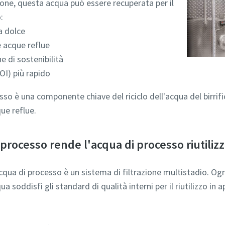
ione, questa acqua può essere recuperata per il
Ho letto e accettato l'informativa sulla privacy
:
a dolce
e acque reflue
 di sostenibilità
OI) più rapido
ica Anti-Robot
Clicca per iniziare
esso è una componente chiave del riciclo dell'acqua del birrif
Friendly
Captcha ⇗
que reflue.
 processo rende l'acqua di processo riutilizz
l'acqua di processo è un sistema di filtrazione multistadio. Og
soddisfi gli standard di qualità interni per il riutilizzo in ap