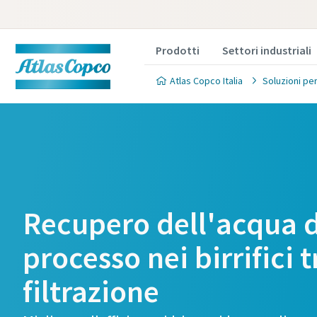
Prodotti
Settori industriali
Atlas Copco Italia
Soluzioni per
Modulo d
filtrazi
Recupero dell'acqua d
processo nei birrifici 
Sei interessato a
soluzioni di filtr
filtrazione
la tua applicazio
uno dei nostri esp