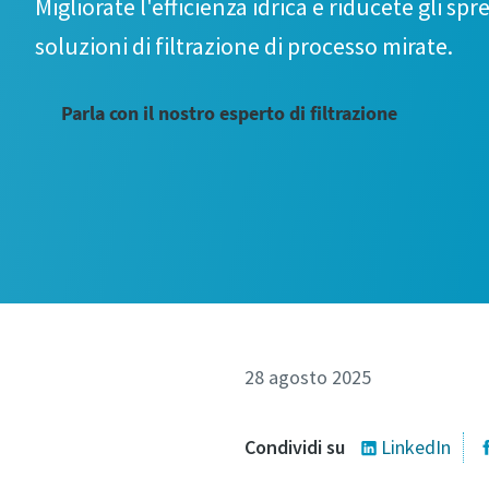
Migliorate l'efficienza idrica e riducete gli spre
tue esigenze.
soluzioni di filtrazione di processo mirate.
Parla con il nostro esperto di filtrazione
Tutti i cam
28 agosto 2025
Dati pers
Condividi su
LinkedIn
Cogno