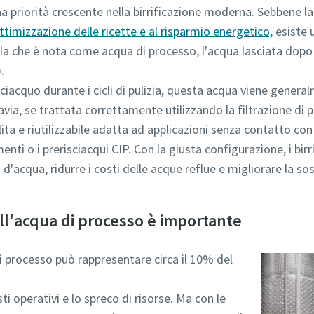
una priorità crescente nella birrificazione moderna. Sebbene 
ottimizzazione delle ricette e al risparmio energetico,
esiste 
lla che è nota come acqua di processo, l'acqua lasciata dopo l
.
 informazioni
ciacquo durante i cicli di pulizia, questa acqua viene gener
via, se trattata correttamente utilizzando la filtrazione di 
ita e riutilizzabile adatta ad applicazioni senza contatto con
menti o i prerisciacqui CIP. Con la giusta configurazione, i bir
d'acqua, ridurre i costi delle acque reflue e migliorare la so
ll'acqua di processo è importante
L'invio di questa richiesta consentirà ad Atlas Copco di contattart
a di processo può rappresentare circa il 10% del
utilizzando i dati raccolti. Per ulteriori informazioni, è possibile
consultare la nostra informativa sulla privacy.
i operativi e lo spreco di risorse. Ma con le