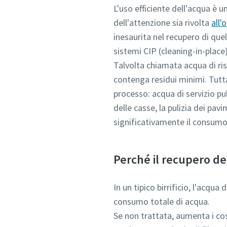
L'uso efficiente dell'acqua è 
dell'attenzione sia rivolta
all'
E-mail
inesaurita nel recupero di que
sistemi CIP (cleaning-in-place)
Ulteriori
Talvolta chiamata acqua di ris
contenga residui minimi. Tutta
Azienda
processo: acqua di servizio pul
delle casse, la pulizia dei pavi
significativamente il consumo 
Paese
Perché il recupero de
In un tipico birrificio, l'acqu
consumo totale di acqua.
Se non trattata, aumenta i cost