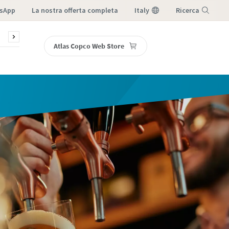
sApp
la nostra offerta completa
Italy
Ricerca
sori
Blog
Webinar
Assistenza e ricambi
DGM, Ster
Atlas Copco Web Store
Menu