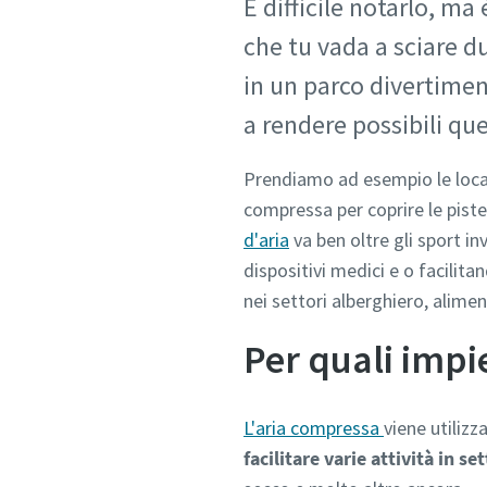
È difficile notarlo, m
che tu vada a sciare d
in un parco divertimen
a rendere possibili qu
Prendiamo ad esempio le locali
compressa per coprire le piste
d'aria
va ben oltre gli sport i
dispositivi medici e o facilit
nei settori alberghiero, alime
Per quali impi
L'aria compressa
viene utiliz
facilitare varie attività in set