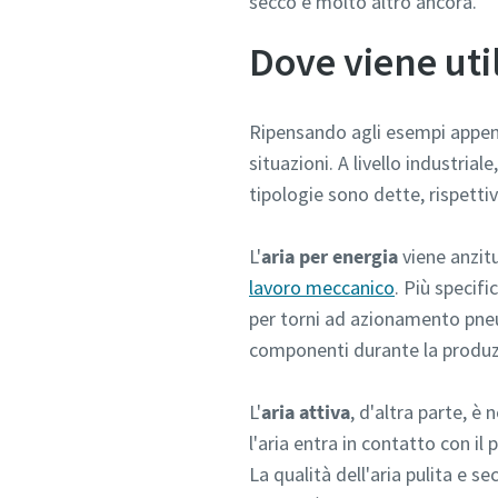
secco e molto altro ancora.
Dove viene uti
Ripensando agli esempi appena 
situazioni. A livello industriale
tipologie sono dette, rispettiv
L'
aria per energia
viene anzit
lavoro meccanico
. Più specif
per torni ad azionamento pneum
componenti durante la produz
L'
aria attiva
, d'altra parte, è
l'aria entra in contatto con il
La qualità dell'aria pulita e s