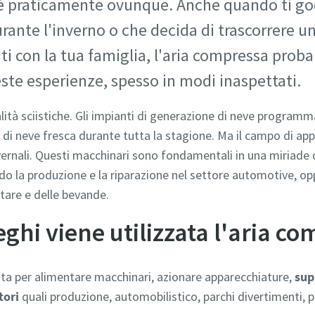
a è praticamente ovunque. Anche quando ti go
urante l'inverno o che decida di trascorrere u
ti con la tua famiglia, l'aria compressa prob
este esperienze, spesso in modi inaspettati.
tà sciistiche. Gli impianti di generazione di neve programmat
 di neve fresca durante tutta la stagione. Ma il campo di app
nvernali. Questi macchinari sono fondamentali in una miriade 
ando la produzione e la riparazione nel settore automotive, op
ntare e delle bevande.
eghi viene utilizzata l'aria c
zata per alimentare macchinari, azionare apparecchiature,
sup
tori
quali produzione, automobilistico, parchi divertimenti, pr