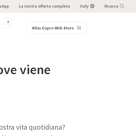
sApp
la nostra offerta completa
Italy
Ricerca
sori
Blog
Webinar
Assistenza e ricambi
DGM, Ster
Atlas Copco Web Store
Menu
ove viene
ostra vita quotidiana?