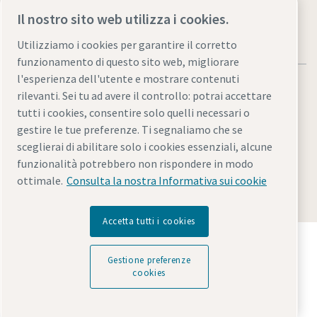
Il nostro sito web utilizza i cookies.
Utilizziamo i cookies per garantire il corretto
funzionamento di questo sito web, migliorare
l'esperienza dell'utente e mostrare contenuti
rilevanti. Sei tu ad avere il controllo: potrai accettare
tutti i cookies, consentire solo quelli necessari o
gestire le tue preferenze. Ti segnaliamo che se
Informativa sulla privacy e note legali
sceglierai di abilitare solo i cookies essenziali, alcune
Gestione preferenze cookies
Accessibilità
Mappa del sito
funzionalità potrebbero non rispondere in modo
ottimale.
Consulta la nostra Informativa sui cookie
© 2026 Atlas Copco Italia S.r.l.
Accetta tutti i cookies
Scopri come Atlas Copco Group promuove la
tecnologia che trasforma il futuro.
Gestione preferenze
Visita il sito web di Atlas Copco Group
cookies
Parte di Atlas Copco Group