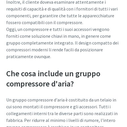
Inoltre, il cliente doveva esaminare attentamente i
requisiti di capacità e di qualità con i fornitori di tutti i vari
componenti, per garantire che tutte le apparecchiature
10 passaggi verso una produzione più
fossero compatibili con il compressore.
ecologica ed efficiente
Oggi, un compressore e tutti i suoi accessori vengono
forniti come soluzione chiavi in mano, in genere come
Riduzione delle emissioni di carbonio per una produzione
gruppo completamente integrato. Il design compatto dei
ecologica: tutto quello che c'è da sapere
compressori moderni li rende facili da posizionare
praticamente ovunque.
Per saperne di più
Che cosa include un gruppo
compressore d'aria?
Un gruppo compressore d'aria è costituito da un telaio in
cui sono montati il compressore e gli accessori. Tutti i
collegamenti interni tra le diverse parti sono realizzati in
fabbrica. Per ridurre al minimo i livelli di rumore, l'intero