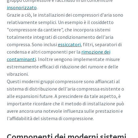
gruppo compressore è racchiuso in un contenitore
insonorizzato
.
Grazie a ciò, le installazioni dei compressori d'aria sono
relativamente semplici. Un esempio è il cosiddetto
"compressore da cantiere", che incorpora sistemi
totalmente integrati di condizionamento dell'aria
compressa. Sono inclusi
essiccatori
, filtri, separatori di
condensa e altri componenti per la
rimozione dei
contaminanti
. Inoltre vengono implementate misure
estremamente efficaci di riduzione del rumore e delle
vibrazioni.
Questi moderni gruppi compressore sono affiancati al
sistema di distribuzione dell'aria compressa esistente o
alle espansioni future. A prescindere da tale aspetto, è
importante ricordare che il metodo di installazione può
Tutto ciò che devi sapere sul tuo processo di
avere ancora una notevole influenza sulle prestazioni e
trasporto pneumatico
l'affidabilità del sistema di compressione.
Scopri come creare un processo di trasporto pneumatico
Componenti dei moderni sistemi
più efficiente.