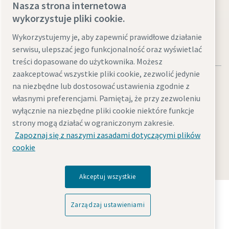
Nasza strona internetowa
Generatory azotu
wykorzystuje pliki cookie.
Wykorzystujemy je, aby zapewnić prawidłowe działanie
serwisu, ulepszać jego funkcjonalność oraz wyświetlać
treści dopasowane do użytkownika. Możesz
zaakceptować wszystkie pliki cookie, zezwolić jedynie
na niezbędne lub dostosować ustawienia zgodnie z
własnymi preferencjami. Pamiętaj, że przy zezwoleniu
wyłącznie na niezbędne pliki cookie niektóre funkcje
Informacje prawne i dotyczące ochrony prywatności
strony mogą działać w ograniczonym zakresie.
Zarządzaj ustawieniami
Dostępność cyfrowa
Mapa witryny
Zapoznaj się z naszymi zasadami dotyczącymi plików
cookie
© 2026 Atlas Copco
Akceptuj wszystkie
Odkryj, w jaki sposób Grupa Atlas Copco tworzy
technologię, która zmienia przyszłość.
Zarządzaj ustawieniami
Odwiedź stronę internetową Grupy Atlas Copco