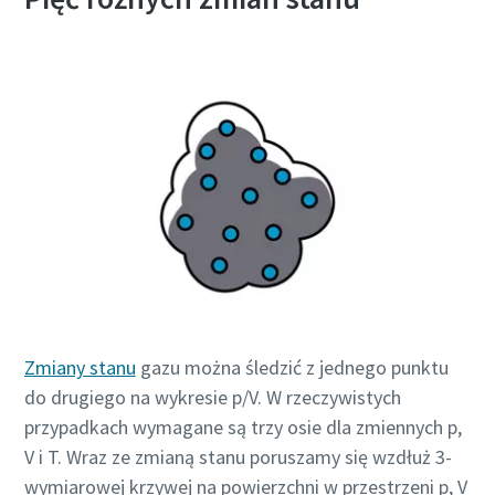
energii.
Więcej
Zmiany stanu
gazu można śledzić z jednego punktu
do drugiego na wykresie p/V. W rzeczywistych
przypadkach wymagane są trzy osie dla zmiennych p,
V i T. Wraz ze zmianą stanu poruszamy się wzdłuż 3-
wymiarowej krzywej na powierzchni w przestrzeni p, V
10 kroków do ekologicznej i bardziej