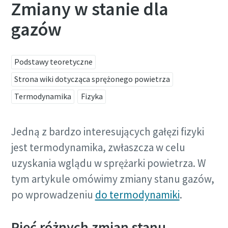
Zmiany w stanie dla
gazów
Podstawy teoretyczne
Strona wiki dotycząca sprężonego powietrza
Termodynamika
Fizyka
Jedną z bardzo interesujących gałęzi fizyki
jest termodynamika, zwłaszcza w celu
uzyskania wglądu w sprężarki powietrza. W
Zoptymalizuj przepływ powietrza przy użyciu
tym artykule omówimy zmiany stanu gazów,
sterownika centralnego
po wprowadzeniu
do termodynamiki
.
Nasz najnowszy sterownik centralny, Optimizer 4.0,
Pięć różnych zmian stanu
zapewnia stabilne działanie instalacji i obniża koszty