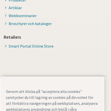
Artiklar
Webbseminarier
Broschyrer och kataloger
Retailers
Smart Portal Online Store
Genom att klicka på "acceptera alla cookies"
samtycker du till lagring av cookies på din enhet för
Juridisk information och sekretessmeddelanden
att förbättra navigeringen på webbplatsen, analysera
Cookie-inställningar
Tillgänglighet
Översikt
webbplatsens användning och bistå i våra