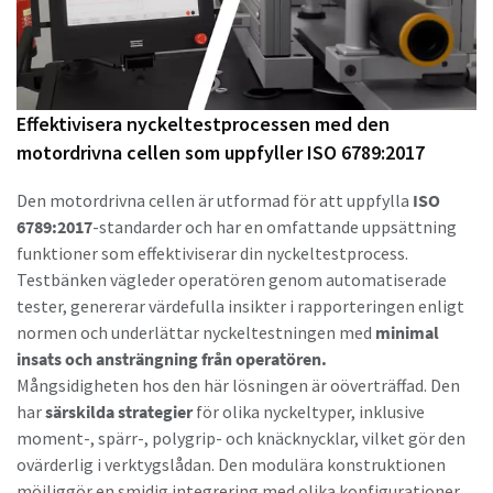
Effektivisera nyckeltestprocessen med den
motordrivna cellen som uppfyller ISO 6789:2017
Den motordrivna cellen är utformad för att uppfylla
ISO
6789:2017
-standarder och har en omfattande uppsättning
funktioner som effektiviserar din nyckeltestprocess.
Testbänken vägleder operatören genom automatiserade
tester, genererar värdefulla insikter i rapporteringen enligt
normen och underlättar nyckeltestningen med
minimal
insats och ansträngning från operatören.
Mångsidigheten hos den här lösningen är oöverträffad. Den
har
särskilda strategier
för olika nyckeltyper, inklusive
moment-, spärr-, polygrip- och knäcknycklar, vilket gör den
ovärderlig i verktygslådan. Den modulära konstruktionen
möjliggör en smidig integrering med olika konfigurationer