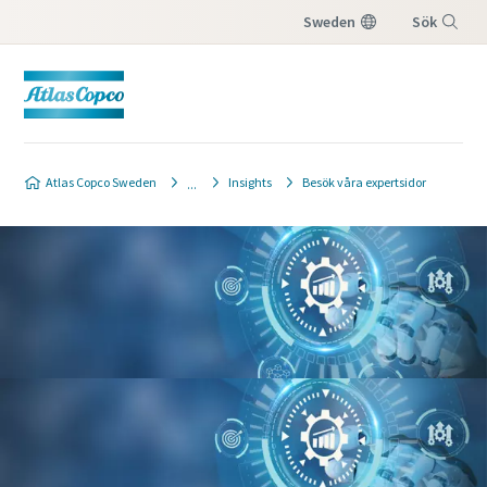
Sweden
Sök
Meny
Atlas Copco Sweden
Insights
Besök våra expertsidor