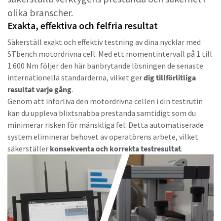
olika branscher.
Exakta, effektiva och felfria resultat
Dags att kalibrera?
Säkerställ exakt och effektiv testning av dina nycklar med
Säkerställ kvalitet och minska defekter med
STbench motordrivna cell. Med ett momentintervall på 1 till
verktygskalibrering och ackrediterad
1 600 Nm följer den här banbrytande lösningen de senaste
kvalitetssäkringskalibrering.​
internationella standarderna, vilket ger
dig tillförlitliga
Momentum Talks
resultat varje gång
.
Genom att införliva den motordrivna cellen i din testrutin
Kalibrera dina verktyg på rätt sätt nu!
Upptäck inspirerande och engagerande samtal på Atlas
kan du uppleva blixtsnabba prestanda samtidigt som du
Copco
minimerar risken för mänskliga fel. Detta automatiserade
system eliminerar behovet av operatörens arbete, vilket
Titta
säkerställer
konsekventa och korrekta testresultat
.
Visa alla våra branscher
Dokumentation och resurser
Visa alla