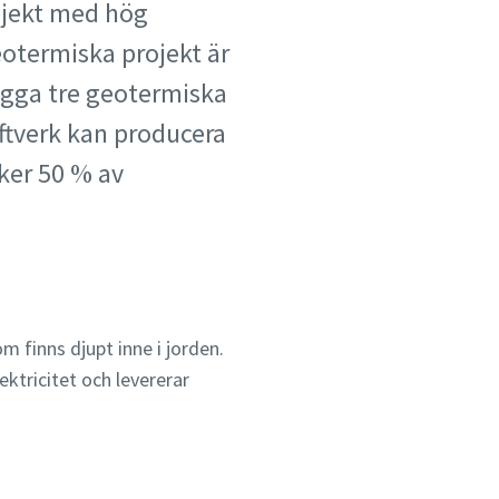
ojekt med hög
otermiska projekt är
bygga tre geotermiska
aftverk kan producera
ker 50 % av
 finns djupt inne i jorden.
ktricitet och levererar