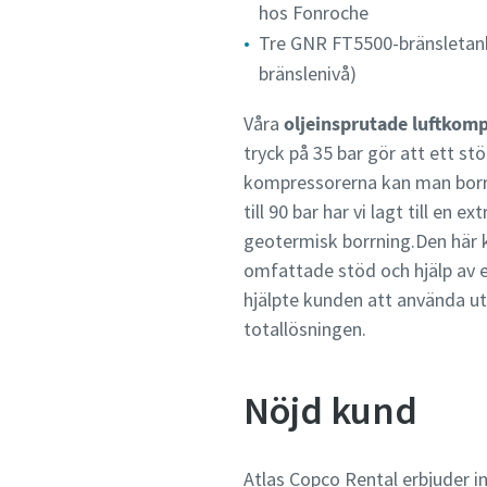
hos Fonroche
Tre GNR FT5500-bränsletank
bränslenivå)
Våra
oljeinsprutade luftkom
tryck på 35 bar gör att ett s
kompressorerna kan man borra
till 90 bar har vi lagt till en 
geotermisk borrning.Den här k
omfattade stöd och hjälp av e
hjälpte kunden att använda ut
totallösningen.
Nöjd kund
Atlas Copco Rental erbjuder i