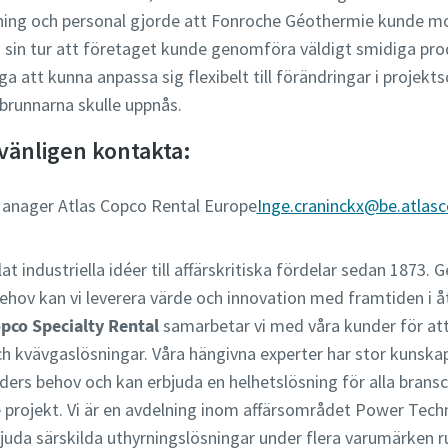
tning och personal gjorde att Fonroche Géothermie kunde mo
i sin tur att företaget kunde genomföra väldigt smidiga pro
ga att kunna anpassa sig flexibelt till förändringar i proje
 brunnarna skulle uppnås.
vänligen kontakta:
Manager Atlas Copco Rental Europe
Inge.craninckx@be.atlas
t industriella idéer till affärskritiska fördelar sedan 1873. 
ehov kan vi leverera värde och innovation med framtiden i åt
opco Specialty Rental
samarbetar vi med våra kunder för a
g- och kvävgaslösningar. Våra hängivna experter har stor kunsk
nders behov och kan erbjuda en helhetslösning för alla brans
e projekt. Vi är en avdelning inom affärsområdet Power Tec
bjuda särskilda uthyrningslösningar under flera varumärken r