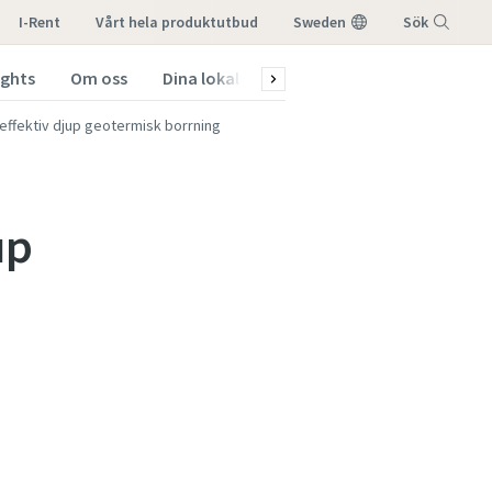
I-Rent
vårt hela produktutbud
Sweden
Sök
ights
Om oss
Dina lokala kontakter
Meny
effektiv djup geotermisk borrning
up