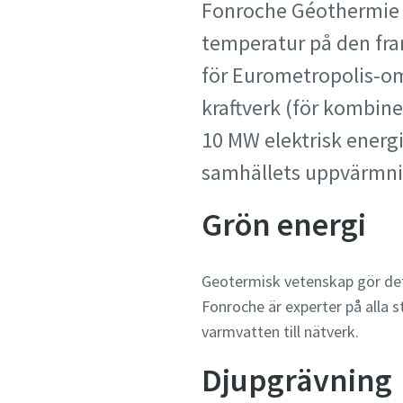
Fonroche Géothermie 
temperatur på den fra
för Eurometropolis-om
kraftverk (för kombine
10 MW elektrisk energ
samhällets uppvärmn
Grön energi
Geotermisk vetenskap gör det m
Fonroche är experter på alla s
varmvatten till nätverk.
Djupgrävning