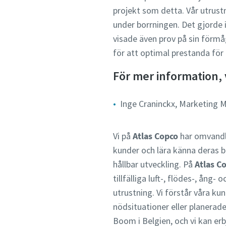
projekt som detta. Vår utrus
under borrningen. Det gjorde 
visade även prov på sin förmå
för att optimal prestanda för
För mer information, 
Inge Craninckx, Marketing 
Vi på
Atlas Copco
har omvandla
kunder och lära känna deras b
hållbar utveckling. På
Atlas C
tillfälliga luft-, flödes-, ån
utrustning. Vi förstår våra ku
nödsituationer eller planerad
Boom i Belgien, och vi kan er