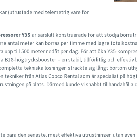
ar (utrustade med telemetrigivare för
pressorer Y35
är särskilt konstruerade för att stödja borrut
törre antal meter kan borras per timme med lägre totalkostn
 upp till 500 meter nedåt per dag. För att öka Y35-kompres
extra B18-högtrycksbooster – en stabil, tillförlitlig och effekt
ompletta tekniska lösningen sträckte sig långt bortom uthy
n tekniker från Atlas Copco Rental som är specialist på hö
rustningen på plats. Därmed kunde vi snabbt tillhandahålla
nte bara den senaste, mest effektiva utrustningen utan även 