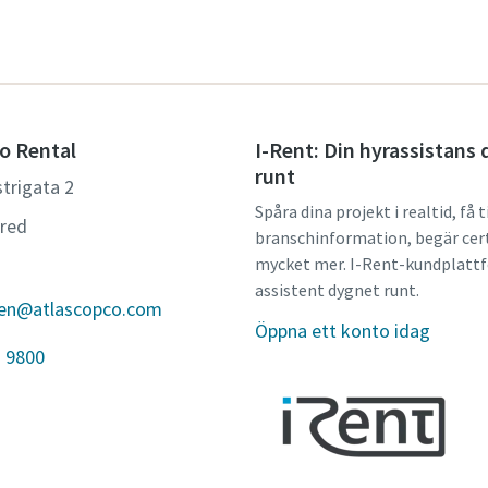
o Rental
I-Rent: Din hyrassistans
runt
trigata 2
Spåra dina projekt i realtid, få t
ered
branschinformation, begär cert
mycket mer. I-Rent-kundplattf
assistent dygnet runt.
den@atlascopco.com
Öppna ett konto idag
3 9800