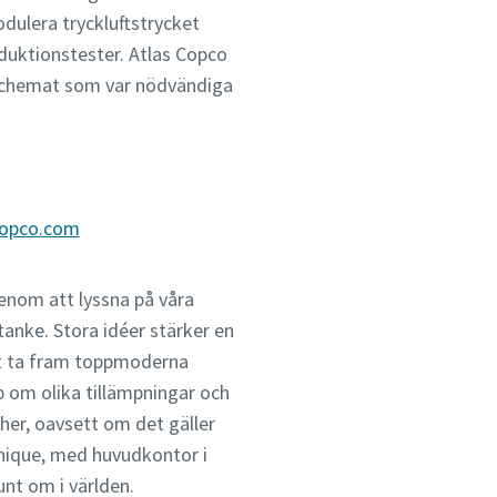
dulera tryckluftstrycket
duktionstester. Atlas Copco
ktschemat som var nödvändiga
copco.com
Genom att lyssna på våra
anke. Stora idéer stärker en
tt ta fram toppmoderna
ap om olika tillämpningar och
cher, oavsett om det gäller
hnique, med huvudkontor i
unt om i världen.