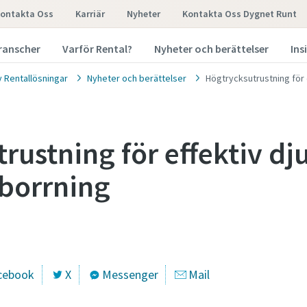
ontakta Oss
Karriär
Nyheter
Kontakta Oss Dygnet Runt
ranscher
Varför Rental?
Nyheter och berättelser
Ins
y Rentallösningar
Nyheter och berättelser
Högtrycksutrustning för 
rustning för effektiv dj
borrning
cebook
X
Messenger
Mail