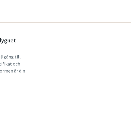
 dygnet
illgång till
ifikat och
ormen är din