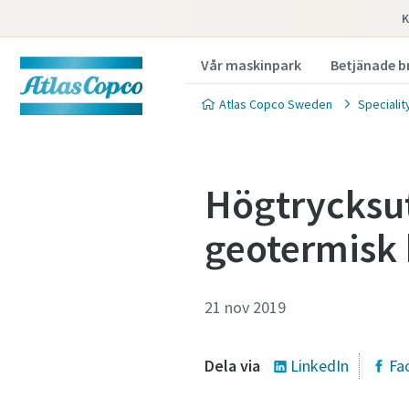
K
Vår maskinpark
Betjänade b
Atlas Copco Sweden
Specialit
Högtrycksut
geotermisk 
21 nov 2019
Dela via
LinkedIn
Fa