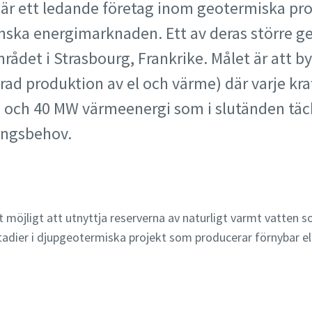
är ett ledande företag inom geotermiska pr
nska energimarknaden. Ett av deras större ge
rådet i Strasbourg, Frankrike. Målet är att 
rad produktion av el och värme) där varje kr
i och 40 MW värmeenergi som i slutänden täc
ingsbehov.
öjligt att utnyttja reserverna av naturligt varmt vatten som
tadier i djupgeotermiska projekt som producerar förnybar ele