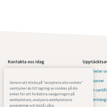
Kontakta oss idag
Upptäcktsav
Nödlägessupport dygnet runt
Nyheter oc
Resurser
Våra tjänster
Genom att klicka på "acceptera alla cookies"
samtycker du till lagring av cookies på din
ISO-certifi
Maskinpark
enhet för att förbättra navigeringen på
Hämtning
webbplatsen, analysera webbplatsens
Industrier
användning och bistå i våra