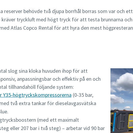
reserver behövde två djupa borrhål borras som var och ett 
 kräver tryckluft med högt tryck för att testa brunnarna och
med Atlas Copco Rental för att hyra den mest högpresteran
al slog sina kloka huvuden ihop för att
sponsiv, anpassningsbar och effektiv på en och
al tillhandahöll följande system:
Air Y35-högtryckskompressorerna
(0-35 bar,
) med två extra tankar för dieselavgasvätska
lue.
gtrycksboostern (med ett maximalt
steg eller 207 bar i två steg) – arbetar vid 90 bar