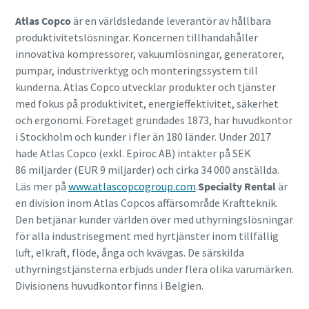
Atlas Copco
är en världsledande leverantör av hållbara
produktivitetslösningar. Koncernen tillhandahåller
innovativa kompressorer, vakuumlösningar, generatorer,
pumpar, industriverktyg och monteringssystem till
kunderna. Atlas Copco utvecklar produkter och tjänster
med fokus på produktivitet, energieffektivitet, säkerhet
och ergonomi. Företaget grundades 1873, har huvudkontor
i Stockholm och kunder i fler än 180 länder. Under 2017
hade Atlas Copco (exkl. Epiroc AB) intäkter på SEK
86 miljarder (EUR 9 miljarder) och cirka 34 000 anställda.
Läs mer på
www.atlascopcogroup.com
.
Specialty Rental
är
en division inom Atlas Copcos affärsområde Kraftteknik.
Den betjänar kunder världen över med uthyrningslösningar
för alla industrisegment med hyrtjänster inom tillfällig
luft, elkraft, flöde, ånga och kvävgas. De särskilda
uthyrningstjänsterna erbjuds under flera olika varumärken.
Divisionens huvudkontor finns i Belgien.