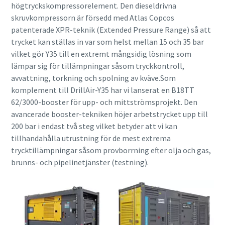
högtryckskompressorelement. Den dieseldrivna
skruvkompressorn är försedd med Atlas Copcos
patenterade XPR-teknik (Extended Pressure Range) så att
trycket kan ställas in var som helst mellan 15 och 35 bar
vilket gör Y35 till en extremt mångsidig lösning som
lämpar sig för tillämpningar såsom tryckkontroll,
avvattning, torkning och spolning av kväve.Som
komplement till DrillAir-Y35 har vi lanserat en B18TT
62/3000-booster för upp- och mittströmsprojekt. Den
avancerade booster-tekniken höjer arbetstrycket upp till
200 bar i endast två steg vilket betyder att vi kan
tillhandahålla utrustning för de mest extrema
trycktillämpningar såsom provborrning efter olja och gas,
brunns- och pipelinetjänster (testning).