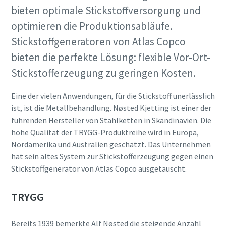
bieten optimale Stickstoffversorgung und
Anforderungstyp
10 Schritte hin zu einer umweltfreundlichen
optimieren die Produktionsabläufe.
und effizienteren Produktion
Stickstoffgeneratoren von Atlas Copco
Beliebige Frage oder Anforderung
bieten die perfekte Lösung: flexible Vor-Ort-
CO2-Reduzierung für eine umweltfreundliche Produktion
– alles, was Sie wissen müssen
Stickstofferzeugung zu geringen Kosten.
Erfahren Sie mehr
Eine der vielen Anwendungen, für die Stickstoff unerlässlich
ist, ist die Metallbehandlung. Nøsted Kjetting ist einer der
führenden Hersteller von Stahlketten in Skandinavien. Die
hohe Qualität der TRYGG-Produktreihe wird in Europa,
Nordamerika und Australien geschätzt. Das Unternehmen
Wenn Sie diese Anfrage absenden,
hat sein altes System zur Stickstofferzeugung gegen einen
kann Atlas Copco Sie anhand der
Stickstoffgenerator von Atlas Copco ausgetauscht.
gesammelten Informationen
kontaktieren. Weitere
TRYGG
Informationen finden Sie in
unserer Datenschutzrichtlinie.
Bereits 1939 bemerkte Alf Nøsted die steigende Anzahl