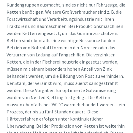
Kundengruppen ausmacht, sind es nicht nur Fahrzeuge, die
Absenden
Ketten benötigen. Weitere Großverbraucher sind z. B. die
Forstwirtschaft und Verarbeitungsindustrie mit ihren
Traktoren und Baumaschinen. Bei Produktionsmaschinen
Anti-Roboter-Verifizierung
werden Ketten eingesetzt, um das Gummi zu schützen.
Hier klicken
Ketten sind ebenfalls eine wichtige Ressource für den
Friendly
Captcha ⇗
Betrieb von Bohrplattformen in der Nordsee oder das
Verzurren von Ladung auf Fangschiffen. Die verzinkten
Ketten, die in der Fischereiindustrie eingesetzt werden,
müssen mit einem besonders hohen Anteil von Zink
behandelt werden, um die Bildung von Rost zu verhindern.
Der Stahl, der verzinkt wird, muss zuerst sandgestrahlt
werden. Diese Vorgaben für optimierte Galvanisierung
wurden von Nøsted Kjetting festgelegt. Die Ketten
müssen ebenfalls bei 950 °C wärmebehandelt werden – ein
Prozess, der bis zu fünf Stunden dauert. Diese
Härteverfahren erfolgen unter kontinuierlicher
Überwachung. Bei der Produktion von Ketten ist weiterhin