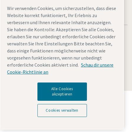
Wir verwenden Cookies, um sicherzustellen, dass diese
Website korrekt funktioniert, Ihr Erlebnis zu
verbessern und Ihnen relevante Inhalte anzuzeigen.
Sie haben die Kontrolle: Akzeptieren Sie alle Cookies,
erlauben Sie nur unbedingt erforderliche Cookies oder
verwalten Sie Ihre Einstellungen Bitte beachten Sie,
dass einige Funktionen möglicherweise nicht wie
Rechtliche Hinweise und Datenschutzerklärung
vorgesehen funktionieren, wenn nur unbedingt
Cookies verwalten
Barrierefreiheit
Sitemap
erforderliche Cookies aktiviert sind.
Schau dir unsere
Cookie-Richtlinie an
© 2026 Atlas Copco GmbH
Alle Cookies
akzeptieren
Entdecken Sie, wie die Atlas Copco Group
Technologien ermöglicht, die die Zukunft verändern.
Cookies verwalten
Besuchen Sie die Website der Atlas Copco Group
Teil der Atlas Copco Group