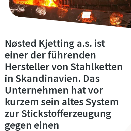
Alle mit (*) gekennzeichnete Felder sind
Pflichtfelder.
Persönliche Angaben
Nøsted Kjetting a.s. ist
Vorname
einer der führenden
Hersteller von Stahlketten
Nachname
in Skandinavien. Das
Unternehmen hat vor
E-Mail
kurzem sein altes System
zur Stickstofferzeugung
Telefon
gegen einen
Weitere Informationen