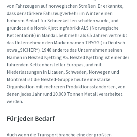
Ich habe die
von Fahrzeugen auf norwegischen Straßen. Er erkannte,
Datenschutzrichtlinie
dass der stärkere Fahrzeugverkehr im Winter einen
gelesen und akzeptiert.
höheren Bedarf für Schneeketten schaffen würde, und
gründete die Norsk Kjettingfabrikk ALS (Norwegische
Ich erkläre mich hiermit
Kettenfabrik) in Mandal. Seit mehr als 65 Jahren vertreibt
ausdrücklich damit
das Unternehmen den Markennamen TRYGG (zu Deutsch
einverstanden, dass Atlas
etwa „SICHER“). 1946 änderte das Unternehmen seinen
Copco mir
Namen in Nøsted Kjetting AS. Nøsted Kjetting ist einer der
Marketinginformationen
Alles, was Sie über Ihren pneumatischen
über seine Produkte
führenden Kettenhersteller Europas, und mit
zusendet, mich auf
Förderprozess wissen müssen
Niederlassungen in Litauen, Schweden, Norwegen und
freiwilliger Basis zur
Montreal ist die Nøsted-Gruppe heute eine starke
Teilnahme an Online-
Entdecken Sie, wie Sie einen effizienteren pneumatischen
Organisation mit mehreren Produktionsstandorten, von
Umfragen einlädt oder seine
Förderprozess schaffen können.
denen jedes Jahr rund 10.000 Tonnen Metall verarbeitet
Vertriebsmitarbeiter direkt
auf mich zukommen lässt.
werden.
Mir ist bekannt, dass ich
Erfahren Sie mehr
meine Zustimmung
Für jeden Bedarf
gegenüber Atlas Copco
jederzeit widerrufen kann.
Auch wenn die Transportbranche eine der größten