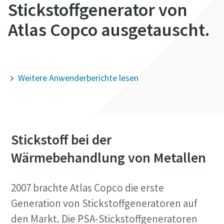
Stickstoffgenerator von
Atlas Copco ausgetauscht.
Firma
Mehr zu Generatoren
Land
Weitere Anwenderberichte lesen
Straße
Stickstoff bei der
Stadt
Wärmebehandlung von Metallen
Postleitzahl
2007 brachte Atlas Copco die erste
Generation von Stickstoffgeneratoren auf
Anfordern
den Markt. Die PSA-Stickstoffgeneratoren