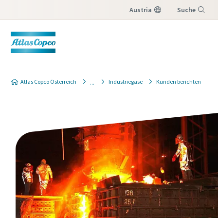
Austria
Suche
Menü
Produktanfrage
Atlas Copco Österreich
Industriegase
Kunden berichten
Wenn Sie ein Angebot von Ihrem Atlas Copco-
Verkaufsberater erhalten möchten, füllen Sie
bitte das unten stehende Formular aus. Wir
lassen Ihnen die gewünschten
Angebotsinformationen kurzfristig
zukommen.
Sie können uns auch direkt eine Nachricht
senden, indem Sie auf die folgende E-Mail-
Adresse
klicken:
website.austria@atlascopco.com