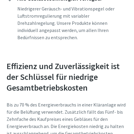
Anforderungstyp
Anforderungstyp
Anforderungstyp
Anforderungstyp
Niedrigerer Geräusch- und Vibrationspegel oder
10 Schritte hin zu einer umweltfreundlichen
Luftstromregulierung mit variabler
und effizienteren Produktion
Drehzahlregelung. Unsere Produkte können
Beliebige Frage oder Anforderung
Beliebige Frage oder Anforderung
Beliebige Frage oder Anforderung
Beliebige Frage oder Anforderung
individuell angepasst werden, um allen Ihren
CO2-Reduzierung für eine umweltfreundliche Produktion
Bedürfnissen zu entsprechen.
– alles, was Sie wissen müssen
Erfahren Sie mehr
Effizienz und Zuverlässigkeit ist
der Schlüssel für niedrige
Gesamtbetriebskosten
Wenn Sie diese Anfrage absenden,
Wenn Sie diese Anfrage absenden,
Wenn Sie diese Anfrage absenden,
Wenn Sie diese Anfrage absenden,
kann Atlas Copco Sie anhand der
kann Atlas Copco Sie anhand der
kann Atlas Copco Sie anhand der
kann Atlas Copco Sie anhand der
Bis zu 70 % des Energieverbrauchs in einer Kläranlage wird
gesammelten Informationen
gesammelten Informationen
gesammelten Informationen
gesammelten Informationen
für die Belüftung verwendet. Zusätzlich fällt das Fünf- bis
kontaktieren. Weitere
kontaktieren. Weitere
kontaktieren. Weitere
kontaktieren. Weitere
Zehnfache des Kaufpreises eines Gebläses für den
Informationen finden Sie in
Informationen finden Sie in
Informationen finden Sie in
Informationen finden Sie in
Energieverbrauch an. Die Energiekosten niedrig zu halten
unserer Datenschutzrichtlinie.
unserer Datenschutzrichtlinie.
unserer Datenschutzrichtlinie.
unserer Datenschutzrichtlinie.
ist ausschlaggebend, um die Gesamtbetriebskosten