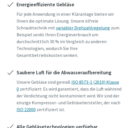
Energieeffiziente Gebläse
Für jede Anwendung in einer Kläranlage bieten wir
Firma
Firma
Firma
Firma
Ihnen die optimale Lösung. Unsere ölfreie
Schraubtechnik mit
variabler Drehzahlregelung
zum
Beispiel senkt Ihren Energieverbrauch um
Land
Land
Land
Land
durchschnittlich 30 % im Vergleich zu anderen
Technologien, wodurch Sie Ihre
Gesamtbetriebskosten senken.
Straße
Straße
Straße
Straße
Saubere Luft für die Abwasseraufbereitung
Stadt
Stadt
Stadt
Stadt
Unsere Gebläse sind gemäß
ISO 8573-1 (2010) Klasse
0
zertifiziert: Es wird garantiert, dass die Luft während
der Verdichtung nicht kontaminiert wird. Wir sind der
Postleitzahl
Postleitzahl
Postleitzahl
Postleitzahl
einzige Kompressor- und Gebläsehersteller, der nach
ISO 22000
zertifiziert ist.
Anfordern
Anfordern
Anfordern
Anfordern
Alle Gebläsetechnologien verfügbar