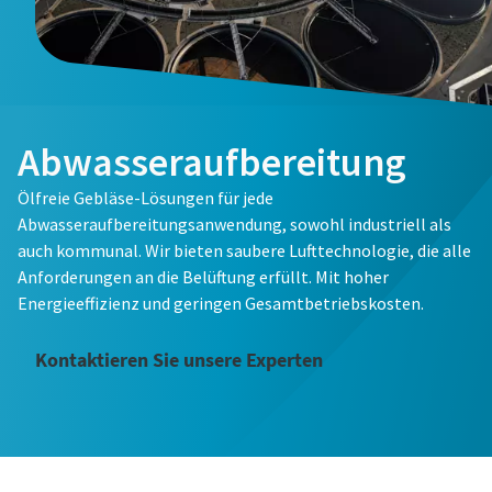
Alle mit (*) gekennzeichnete Felder sind
Alle mit (*) gekennzeichnete Felder sind
Alle mit (*) gekennzeichnete Felder sind
Alle mit (*) gekennzeichnete Felder sind
Pflichtfelder.
Pflichtfelder.
Pflichtfelder.
Pflichtfelder.
Persönliche Angaben
Persönliche Angaben
Persönliche Angaben
Persönliche Angaben
Abwasseraufbereitung
Vorname
Vorname
Vorname
Vorname
Ölfreie Gebläse-Lösungen für jede
Abwasseraufbereitungsanwendung, sowohl industriell als
auch kommunal. Wir bieten saubere Lufttechnologie, die alle
Nachname
Nachname
Nachname
Nachname
Anforderungen an die Belüftung erfüllt. Mit hoher
Energieeffizienz und geringen Gesamtbetriebskosten.
E-Mail
E-Mail
E-Mail
E-Mail
Kontaktieren Sie unsere Experten
Telefon
Telefon
Telefon
Telefon
Weitere Informationen
Weitere Informationen
Weitere Informationen
Weitere Informationen