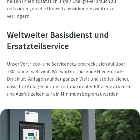
helfen Ihnen zusätzlich, Ihren Energieverbrauch zu
reduzieren, um die Umweltauswirkungen weiter zu
Absenden
Absenden
Absenden
Absenden
verringern.
Anti-Roboter-Verifizierung
Anti-Roboter-Verifizierung
Anti-Roboter-Verifizierung
Anti-Roboter-Verifizierung
Weltweiter Basisdienst und
Hier klicken
Hier klicken
Hier klicken
Hier klicken
Ersatzteilservice
Friendly
Friendly
Friendly
Friendly
Captcha ⇗
Captcha ⇗
Captcha ⇗
Captcha ⇗
Unser Vertriebs- und Servicenetz erstreckt sich auf über
180 Länder weltweit. Wir warten tausende Niederdruck-
Druckluft-Anlagen auf der ganzen Welt und stellen sicher,
dass Ihre Anlagen immer mit maximaler Effizienz arbeiten
und Ausfallzeiten auf ein Minimum begrenzt werden.