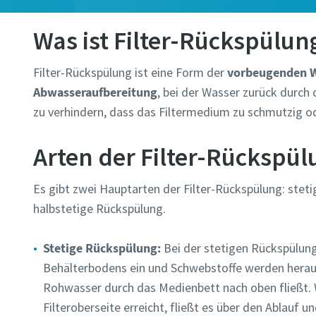
Mail-Adres
Was ist Filter-Rückspülun
Alle mit (*
Filter-Rückspülung ist eine Form der
vorbeugenden W
Abwasseraufbereitung
, bei der Wasser zurück durch
Persönli
zu verhindern, dass das Filtermedium zu schmutzig o
Vornam
Arten der Filter-Rückspü
Es gibt zwei Hauptarten der Filter-Rückspülung: stet
Nachna
halbstetige Rückspülung.
E-Mail
Stetige Rückspülung:
Bei der stetigen Rückspülung
Behälterbodens ein und Schwebstoffe werden herau
Rohwasser durch das Medienbett nach oben fließt. W
Telefon
Filteroberseite erreicht, fließt es über den Ablauf u