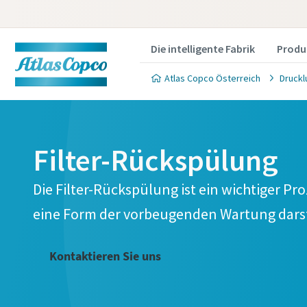
Die intelligente Fabrik
Produ
Atlas Copco Österreich
Druckl
Filter-Rückspülung
Die Filter-Rückspülung ist ein wichtiger P
Produkt
eine Form der vorbeugenden Wartung darst
Wenn Sie e
Kontaktieren Sie uns
füllen Sie 
gewünscht
Sie können