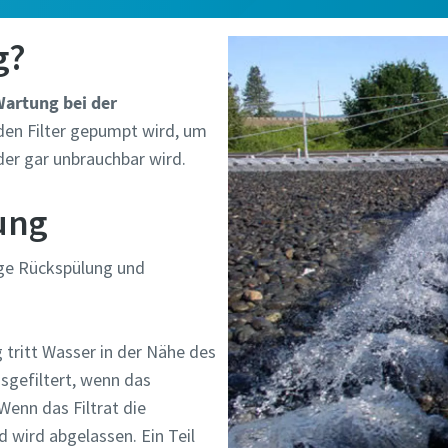
se klicken:
website.austria@atlascopco.com
g?
) gekennzeichnete Felder sind Pflichtfelder.
artung bei der
 den Filter gepumpt wird, um
che Angaben
der gar unbrauchbar wird.
e
lung
ige Rückspülung und
me
 tritt Wasser in der Nähe des
sgefiltert, wenn das
enn das Filtrat die
nd wird abgelassen. Ein Teil