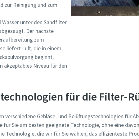
nd zur Reinigung und zum
Informationen
 Wasser unter den Sandfilter
abgesaugt. Der nächste
deraufbereitung zum
e liefert Luft, die in einem
ückspülvorgang beginnt,
in akzeptables Niveau für den
technologien für die Filter-
en verschiedene Gebläse- und Belüftungstechnologien für Ab
zahl
e für Sie am besten geeignete Technologie, ohne eine davon
die Technologie, die wir für Sie wählen, das effizienteste Pr
n