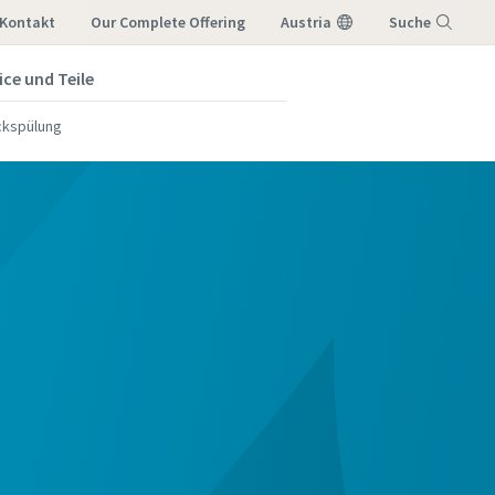
Kontakt
Our Complete Offering
Austria
Suche
ice und Teile
Menü
ückspülung
 möchten,
lgende E-