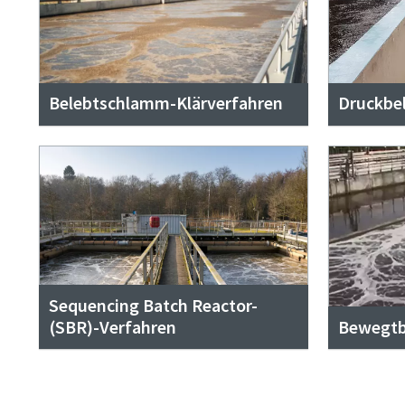
Belebtschlamm-Klärverfahren
Druckbe
Absend
Sequencing Batch Reactor-
Anti-
(SBR)-Verfahren
Bewegtb