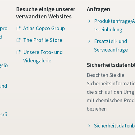
Besuche einige unserer
Anfragen
verwandten Websites
Produktanfrage/
pro
Atlas Copco Group
ts-einholung
d
The Profile Store
Ersatzteil- und
Serviceanfrage
Unsere Foto- und
Videogalerie
Sicherheitsdatenbl
gslö
Beachten Sie die
Sicherheitsinformati
und
die sich auf den Um
mit chemischen Prod
beziehen
srü
Sicherheitsdatenb