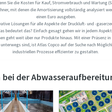
nn Sie die Kosten für Kauf, Stromverbrauch und Wartung (Sti
ner, mit denen die Amortisierung vollständig analysiert we
rungstyp
einen Euro ausgeben.
vative Lösungen für alle Aspekte der Druckluft- und -gaserz
 Was bedeutet das? Einfach gesagt gehen wir in jedem Aspek
e Frage oder Anforderung
hen geht weit über nur Produkte hinaus. Mit einer Präsenz 
 unterwegs sind, ist Atlas Copco auf der Suche nach Möglic
industriellen Prozesse effizienter zu gestalten.
 bei der Abwasseraufbereitu
Wenn Sie diese Anfrage absenden, kann Atlas Copco Sie anhand d
gesammelten Informationen kontaktieren. Weitere Informatio
finden Sie in unserer Datenschutzrichtlinie.