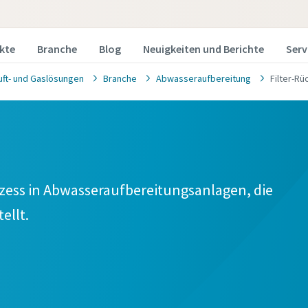
kte
Branche
Blog
Neuigkeiten und Berichte
Serv
uft- und Gaslösungen
Branche
Abwasseraufbereitung
Filter-R
rozess in Abwasseraufbereitungsanlagen, die
anfrage
ellt.
in Angebot von Ihrem Atlas Copco-Verkaufsberater erhalten
bitte das unten stehende Formular aus. Wir lassen Ihnen die
en Angebotsinformationen kurzfristig zukommen.
 uns auch direkt eine Nachricht senden, indem Sie auf die fo