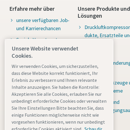
Erfahre mehr über
Unsere Produkte und
Lösungen
unsere verfügbaren Job-
Druckluftkompressor
und Karrierechancen
dukte, Ersatzteile un
Soziale Verantwortung:
Service
Water for all (Wasser für
Unsere Website verwendet
Vakuum- und
Cookies.
alle)
Schadstoffminderun
Wir verwenden Cookies, um sicherzustellen,
Unsere Praktika
sungen
dass diese Website korrekt funktioniert, Ihr
Die neuesten
Erlebnis zu verbessern und Ihnen relevante
Industriewerkzeuge 
Nachrichten
Inhalte anzuzeigen. Sie haben die Kontrolle:
Montagesysteme
Akzeptieren Sie alle Cookies, erlauben Sie nur
unbedingt erforderliche Cookies oder verwalten
Mobile Bau- und
Sie Ihre Einstellungen Bitte beachten Sie, dass
Stromversorgungsau
einige Funktionen möglicherweise nicht wie
stung
vorgesehen funktionieren, wenn nur unbedingt
erforderliche Cookies aktiviert sind.
Schau dir