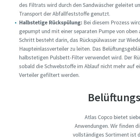
des Filtrats wird durch den Sandwäscher geleitet u
Weitere 
Transport der Abfallfeststoffe genutzt.
Halbstetige Rückspülung:
Bei diesem Prozess wird
Firma
gepumpt und mit einer separaten Pumpe von oben 
Schritt besteht darin, das Rückspülwasser zur Wie
Haupteinlassverteiler zu leiten. Das Belüftungsgebläs
Land
halbstetigen Pulsbett-Filter verwendet wird. Der R
sobald die Schwebstoffe im Ablauf nicht mehr auf e
Straße
Verteiler gefiltert werden.
Belüftungs
Stadt
Atlas Copco bietet sieb
Postleit
Anwendungen. Wir finden di
vollständiges Sortiment ist 
Anforder