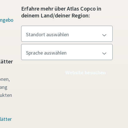
Erfahre mehr über Atlas Copco in
deinem Land/deiner Region:
Angebo
ätter
Website besuchen
onen,
gang
ukten
lätter